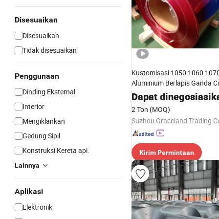
Disesuaikan
Disesuaikan
Tidak disesuaikan
Kustomisasi 1050 1060 1070
Penggunaan
Aluminium Berlapis Ganda C
Dinding Eksternal
Dapat dinegosiasik
Interior
2 Ton
(MOQ)
Suzhou Graceland Trading Co
Mengiklankan
Gedung Sipil
Konstruksi Kereta api.
Kirim Permintaan
Lainnya
Aplikasi
Elektronik