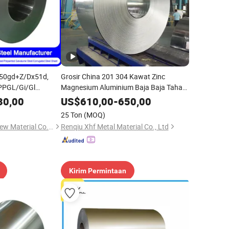
50gd+Z/Dx51d,
Grosir China 201 304 Kawat Zinc
PPGL/Gi/Gl
Magnesium Aluminium Baja Baja Tahan
erlapis Cat Galvanis
Karat Gulungan/Pipa Baja Galvanis
30,00
US$
610,00
-
650,00
inplate Aluminium
Panas Pelat Baja/Gl/PPGI PPGL
25 Ton
(MOQ)
Gulungan Baja
Qingdao Guanxian New Material Co., Ltd.
Renqiu Xhf Metal Material Co., Ltd
Kirim Permintaan