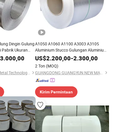
lung Dingin Gulung
A1050 A1060 A1100 A3003 A3105
 Pabrik Ukuran
Aluminium Stucco Gulungan Aluminium
ok Pengiriman
Aluminium Gulungan Aluminium Stucco
3.000,00
US$
2.200,00
-
2.300,00
Aluminium Gulungan Aluminium Kulit
2 Ton
(MOQ)
Jeruk
Jiangsu Hongshuo Metal Technology Co., Ltd.
GUANGDONG GUANGYUN NEW MATERIAL CO., LTD.
Kirim Permintaan