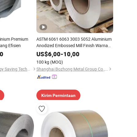
minium Premium
ASTM 6061 6063 3003 5052 Aluminium
ang Efisien
Anodized Embossed Mill Finish Warna
Dilapisi Atap Bergelombang Alu Al
00
US$
6,00
-
10,00
Paduan Aluminium Logam Gulungan
100 kg
(MOQ)
Strip Lembaran Pelat Koil Harga
Henan Tuofang Energy Saving Technology Co., Ltd.
Shanghai Bozhong Metal Group Co., Ltd.
Kirim Permintaan