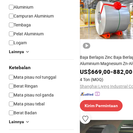
Aluminium
Campuran Aluminium
Tembaga
Pelat Aluminium
Logam
Lainnya
Baja Berlapis Zinc Baja Berla
Aluminium Magnesium Zn-A
Ketebalan
US$
669,00
-
882,00
Mata pisau nol tunggal
4 Ton
(MOQ)
Berat Ringan
Shanghai Liying Industrial Co
Mata pisau nol ganda
Mata pisau tebal
Kirim Permintaan
Berat Badan
Lainnya