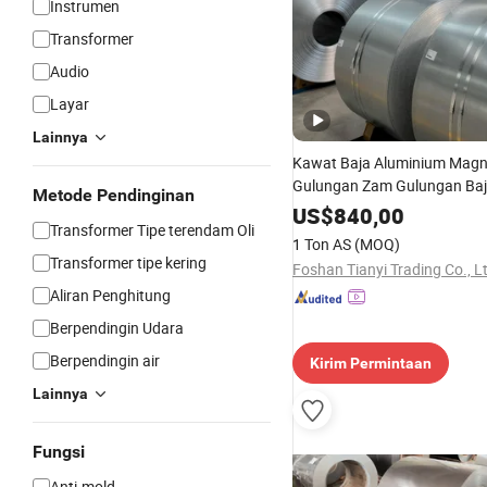
Instrumen
Transformer
Audio
Layar
Lainnya
Kawat Baja Aluminium Magn
Gulungan Zam Gulungan Baja
Metode Pendinginan
Paduan Zn-Al-Mg yang Dite
US$
840,00
Transformer Tipe terendam Oli
1 Ton AS
(MOQ)
Transformer tipe kering
Foshan Tianyi Trading Co., L
Aliran Penghitung
Berpendingin Udara
Berpendingin air
Kirim Permintaan
Lainnya
Fungsi
Anti-mold