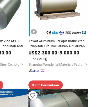
um Zinc Az150
Kawat Aluminium Berlapis untuk Atap
Bangunan Anti
Pelapisan Tirai Rol Saluran Air Saluran
+Az Zincalume Gl
Air Aplikasi Rumah Dinding Tirai
50,00
US$
2.300,00
-
3.000,00
150 Gulungan Baja
Kontainer Kendaraan Tanda Iklan
5 Ton
(MOQ)
teel Co., Ltd.
Shanghai Wonderful Materials Factory Co., Ltd.
Kirim Permintaan