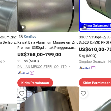
Certified
esium Zinc
SGCC, S350gd+Z/S5
 Berlapis
Kawat Baja Aluminium Magnesium Zinc
Dx52D, Dx53D PPGI 
kan Panas
Premium S350gd untuk Penggunaan
Produsen Koil Baja T
US$
610,00
-
7
Industri
Galvalume Aluzinc T
US$
768,00
-
799,00
5 kg
(MOQ)
Koil Berlapis Warna
25 Ton
(MOQ)
td
DA LIAN MESCO STEEL CO., LTD.
Kirim Permintaan
Kirim Permintaan