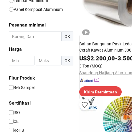
Lembar Aluminium
Panel Komposit Aluminium
Pesanan minimal
OK
Bahan Bangunan Pasir Leda
Harga
Cerah Kawat Aluminium 300
3105 H18 H24 3A21 4043 P
US$
2.200,00
-
3.50
-
OK
Paduan Logam Kawat Alum
3 Ton
(MOQ)
Fitur Produk
Beli Sampel
Kirim Permintaan
Sertifikasi
ISO
CE
RoHS