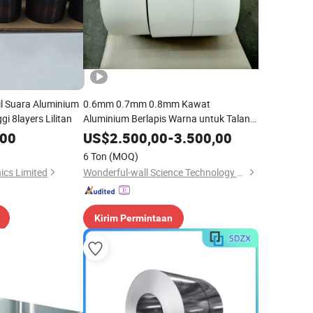
l Suara Aluminium
0.6mm 0.7mm 0.8mm Kawat
i 8layers Lilitan
Aluminium Berlapis Warna untuk Talang,
Pipa Turun, Pipa Hujan, Saluran Hujan
,00
US$
2.500,00
-
3.500,00
6 Ton
(MOQ)
ics Limited
Wonderful-wall Science Technology Corp., Ltd.
Kirim Permintaan