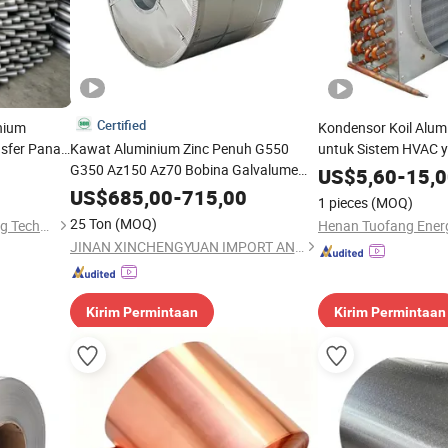
Certified
nium
Kondensor Koil Alu
nsfer Panas
Kawat Aluminium Zinc Penuh G550
untuk Sistem HVAC y
G350 Az150 Az70 Bobina Galvalume
US$
5,60
-
15,
Gulungan Aluzinc Strip Zincalume
US$
685,00
-
715,00
1 pieces
(MOQ)
Gulungan Baja Galvalume Afp
25 Ton
(MOQ)
Henan Tuofang Energy Saving Technology Co., Ltd.
JINAN XINCHENGYUAN IMPORT AND EXPORT CO.,LTD
Kirim Permintaan
Kirim Permintaan