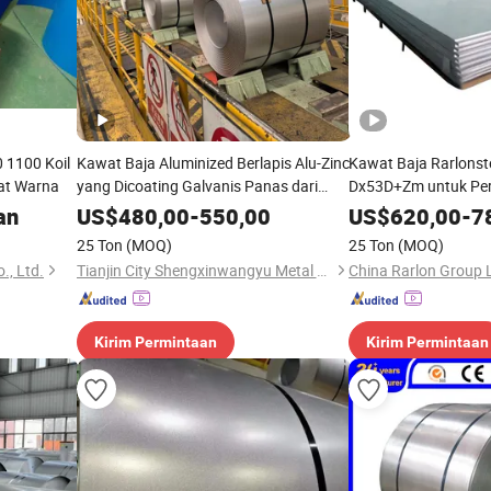
 1100 Koil
Kawat Baja Aluminized Berlapis Alu-Zinc
Kawat Baja Rarlonst
at Warna
yang Dicoating Galvanis Panas dari
Dx53D+Zm untuk Per
China
Industri Baja Alumin
an
US$
480,00
-
550,00
US$
620,00
-
7
Magnesium
25 Ton
(MOQ)
25 Ton
(MOQ)
., Ltd.
Tianjin City Shengxinwangyu Metal Materials Co., Ltd.
China Rarlon Group 
Kirim Permintaan
Kirim Permintaan