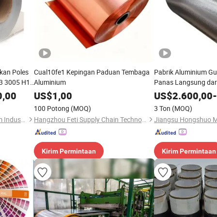
kan Poles
Cual10fe1 Kepingan Paduan Tembaga
Pabrik Aluminium Gu
3 3005 H14
Aluminium
Panas Langsung dari
encahayaan
Lengkap Tersedia St
0,00
US$
1,00
US$
2.600,00
-
inium
Global Cepat
100 Potong
(MOQ)
3 Ton
(MOQ)
Shandong Haijiang Aluminum Industry Co., Ltd
Hangzhou Feti Supply Chain Technology Co., Ltd.
Kirim Permintaan
Kirim Permintaan