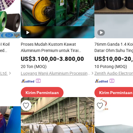
I Koil
Proses Mudah Kustom Kawat
76mm Ganda 1.4 Koi
ted
Aluminium Premium untuk Tirai
Datar Ohm Suhu Tingg
aja dengan
Venetian Paduan Aluminium
US$
3.100,00
-
3.800,00
US$
10,00
-
20
0 untuk
20 Ton
(MOQ)
10 Potong
(MOQ)
 Ltd.
Luoyang Wanji Aluminium Processing Co., Ltd.
Zenith Audio Electron
Kirim Permintaan
Kirim Permintaan