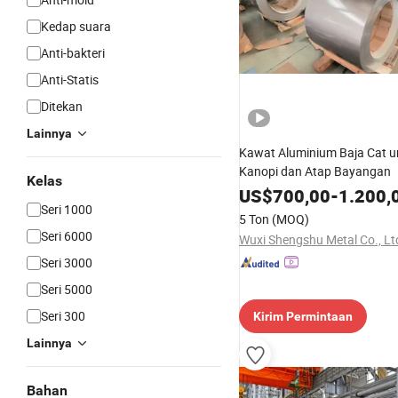
Kedap suara
Anti-bakteri
Anti-Statis
Ditekan
Lainnya
Kawat Aluminium Baja Cat u
Kanopi dan Atap Bayangan
Kelas
US$
700,00
-
1.200,
Seri 1000
5 Ton
(MOQ)
Seri 6000
Wuxi Shengshu Metal Co., Lt
Seri 3000
Seri 5000
Seri 300
Kirim Permintaan
Lainnya
Bahan