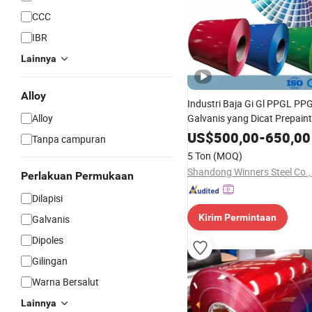
CCC
IBR
Lainnya
Alloy
Industri Baja Gi Gl PPGL PPG
Alloy
Galvanis yang Dicat Prepain
Galvalume Aluminium Koil B
US$
500,00
-
650,00
Tanpa campuran
Pelapisan Warna 0.35mm Z6
5 Ton
(MOQ)
Bahan Bangunan
Shandong Winners Steel Co.,
Perlakuan Permukaan
Dilapisi
Kirim Permintaan
Galvanis
Dipoles
Gilingan
Warna Bersalut
Lainnya