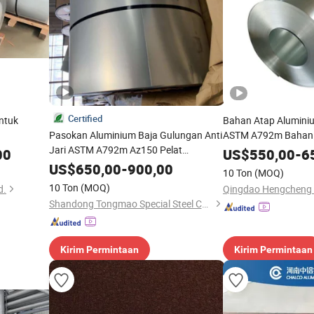
Certified
ntuk
Bahan Atap Alumini
Pasokan Aluminium Baja Gulungan Anti
ASTM A792m Bahan 
Jari ASTM A792m Az150 Pelat
Jari Galvanis Dx51d
00
US$
550,00
-
6
Aluminium Aluzinc, Tabung Dilapisi
Alu Zinc Terlapis Az
US$
650,00
-
900,00
10 Ton
(MOQ)
Zincalume Gl Gulungan Baja Galvalume
Galvalume
10 Ton
(MOQ)
d.
Qingdao Hengcheng S
untuk Lembaran Atap
Shandong Tongmao Special Steel Co., Ltd.
Kirim Permintaan
Kirim Permintaan