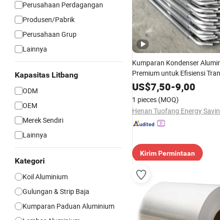
Perusahaan Perdagangan
Produsen/Pabrik
Perusahaan Grup
Lainnya
Kumparan Kondenser Alumi
Premium untuk Efisiensi Tra
Kapasitas Litbang
yang Superior
US$
7,50
-
9,00
ODM
1 pieces
(MOQ)
OEM
Merek Sendiri
Lainnya
Kirim Permintaan
Kategori
Koil Aluminium
Gulungan & Strip Baja
Kumparan Paduan Aluminium