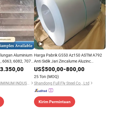
ulungan Aluminium
Harga Pabrik G550 Az150 ASTM A792
 6063, 6082, 7075,
Anti Sidik Jari Zincalume Aluzinc
Aluminium Zinc Dilapisi Gl Galvalume
3.350,00
US$
500,00
-
800,00
Kawat Baja untuk Penggunaan
25 Ton
(MOQ)
Konstruksi
HENAN CHALCO ALUMINUM INDUSTRIAL CO.,LTD
Shandong Full Fly Steel Co., Ltd
Kirim Permintaan