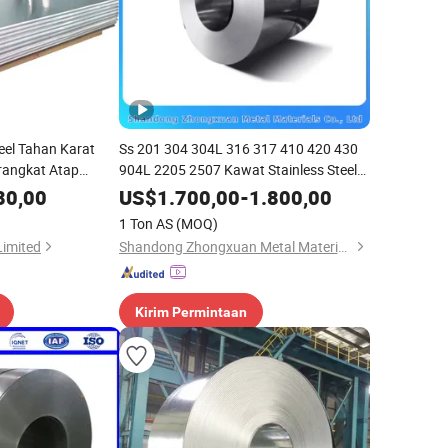
eel Tahan Karat
Ss 201 304 304L 316 317 410 420 430
angkat Atap
904L 2205 2507 Kawat Stainless Steel
ium Zinc
Dingin Aluminium Galvanis Kawat
80,00
US$
1.700,00
-
1.800,00
Tembaga
1 Ton AS
(MOQ)
Limited
Shandong Zhongxuan Metal Materials Co., Ltd.
Kirim Permintaan