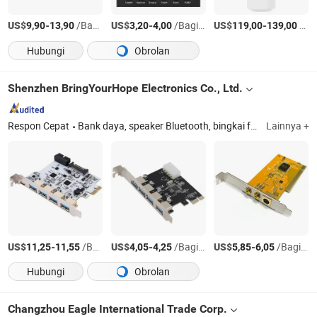
US$
-
/Bagian
US$
-
/Bagian
US$
-
/Bagian
9,90
13,90
3,20
4,00
119,00
139,00
Hubungi
Obrolan
Shenzhen BringYourHope Electronics Co., Ltd.
Respon Cepat
Bank daya, speaker Bluetooth, bingkai foto digital, flash drive USB, kartu memori, adaptor perjalanan, pengisi daya USB, speaker komputer, kotak TV Android, PC mini
Lainnya +
US$
-
/Bagian
US$
-
/Bagian
US$
-
/Bagian
11,25
11,55
4,05
4,25
5,85
6,05
Hubungi
Obrolan
Changzhou Eagle International Trade Corp.