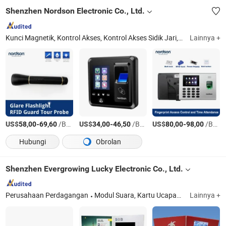
Shenzhen Nordson Electronic Co., Ltd.
Kunci Magnetik, Kontrol Akses, Kontrol Akses Sidik Jari, Kunci Elektromagnetik, Baut Listrik, Serangan Listrik, Kehadiran Sidik Jari, Sistem Tur Penjaga, Kehadiran, Pembuka Pintu Ayun Otomatis
Lainnya +
US$
-
/Bagian
US$
-
/Bagian
US$
-
/Bagian
58,00
69,60
34,00
46,50
80,00
98,00
Hubungi
Obrolan
Shenzhen Evergrowing Lucky Electronic Co., Ltd.
Perusahaan Perdagangan
Modul Suara, Kartu Ucapan Suara, Modul Video, Kartu Ucapan Video
Lainnya +