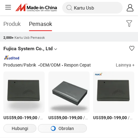
Produk
Pemasok
Kartu Usb Pemasok
2,000+
Fujica System Co., Ltd
Produsen/Pabrik
OEM/ODM
Respon Cepat
Lainnya +
US$
-
/Bagian
US$
-
/Bagian
US$
-
/Bagian
59,00
199,00
59,00
199,00
59,00
199,00
Hubungi
Obrolan