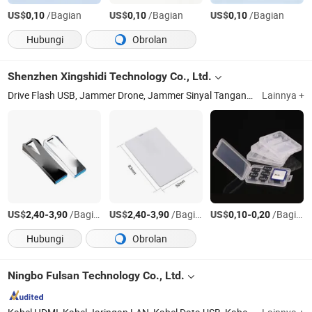
US$
/Bagian
US$
/Bagian
US$
/Bagian
0,10
0,10
0,10
Hubungi
Obrolan
Shenzhen Xingshidi Technology Co., Ltd.
Drive Flash USB, Jammer Drone, Jammer Sinyal Tangan, SSD, RAM, Kartu SD, Jammer Uav, Sistem Pertahanan Uav, Kartu Micro SD, Pendrive
Lainnya +
US$
-
/Bagian
US$
-
/Bagian
US$
-
/Bagian
2,40
3,90
2,40
3,90
0,10
0,20
Hubungi
Obrolan
Ningbo Fulsan Technology Co., Ltd.