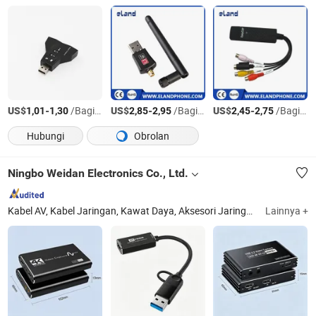
US$
-
/Bagian
US$
-
/Bagian
US$
-
/Bagian
1,01
1,30
2,85
2,95
2,45
2,75
Hubungi
Obrolan
Ningbo Weidan Electronics Co., Ltd.
Kabel AV, Kabel Jaringan, Kawat Daya, Aksesori Jaringan, Produk WiFi, Kabel Komputer, Kabel & Harness, Kabel Sensor, Kabel Tahan Air, Kit Pemasangan Otomatis
Lainnya +