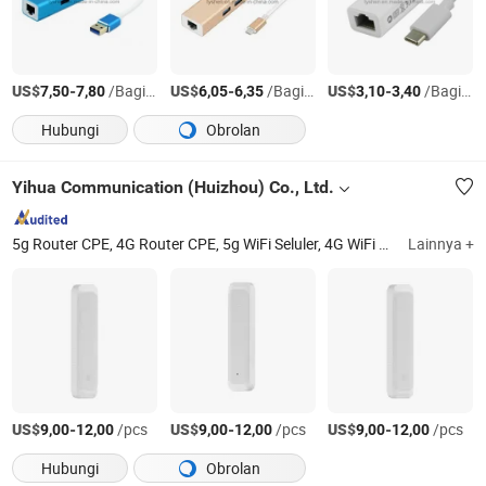
US$
-
/Bagian
US$
-
/Bagian
US$
-
/Bagian
7,50
7,80
6,05
6,35
3,10
3,40
Hubungi
Obrolan
Yihua Communication (Huizhou) Co., Ltd.
5g Router CPE, 4G Router CPE, 5g WiFi Seluler, 4G WiFi Seluler, Router WiFi, Router Nirkabel, Modem WiFi, Modem USB, Modul LTE, LTE Fwa
Lainnya +
US$
-
/pcs
US$
-
/pcs
US$
-
/pcs
9,00
12,00
9,00
12,00
9,00
12,00
Hubungi
Obrolan