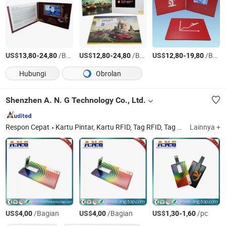
US$
-
/Bagian
US$
-
/Bagian
US$
-
/Bagian
13,80
24,80
12,80
24,80
12,80
19,80
Hubungi
Obrolan
Shenzhen A. N. G Technology Co., Ltd.
Respon Cepat
Kartu Pintar, Kartu RFID, Tag RFID, Tag NFC, Stiker RFID, Kunci RFID, Gelang RFID, Kartu Pemblokir RFID, Pembaca RFID, Pembaca NFC
Lainnya +
US$
/Bagian
US$
/Bagian
US$
-
/pc
4,00
4,00
1,30
1,60