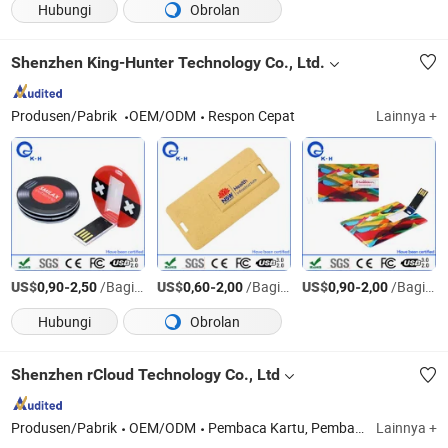
Hubungi
Obrolan
Shenzhen King-Hunter Technology Co., Ltd.
Produsen/Pabrik
OEM/ODM
Respon Cepat
Lainnya +
US$
-
/Bagian
US$
-
/Bagian
US$
-
/Bagian
0,90
2,50
0,60
2,00
0,90
2,00
Hubungi
Obrolan
Shenzhen rCloud Technology Co., Ltd
Produsen/Pabrik
OEM/ODM
Pembaca Kartu, Pembaca Kartu RFID, Pembaca Kartu Magnetik, Pembaca Kartu IC, Pembaca Kartu Hibrida, Pembaca Kartu DIP, Layar LCD Tipe Bar, Monitor Sisi Ganda, Monitor Permainan LED, Monitor Permainan Melengkung
Lainnya +