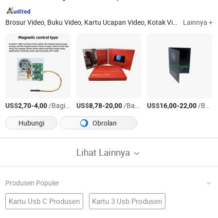
Brosur Video, Buku Video, Kartu Ucapan Video, Kotak Video, Folder Video, Kartu Undangan Video, Pemutar Iklan, Buku Lepas Video, Bingkai Foto Digital, Power Bank
Lainnya +
US$
-
/Bagian
US$
-
/Bagian
US$
-
/Bagian
2,70
4,00
8,78
20,00
16,00
22,00
Hubungi
Obrolan
Lihat Lainnya
Produsen Populer
Kartu Usb C Produsen
Kartu 3 Usb Produsen