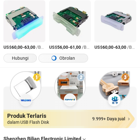
US$
-
/Bagian
US$
-
/Bagian
US$
-
/Bagian
60,00
63,00
56,00
61,00
60,00
63,00
Hubungi
Obrolan
Produk Terlaris
9.999+ Daya jual
dalam USB Flash Disk
Shenzhen Bilian Electronic Limited