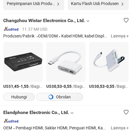
Penyimpanan Usb Produsen
Kartu Flash Usb Produsen
Changzhou Wistar Electronics Co., Ltd.
11.37 Mil USD
Produsen/Pabrik
OEM/ODM
Kabel HDMI, kabel Display Port, kabel audio video
Lainnya +
US$
-
/Bagian
US$
-
/Bagian
US$
-
/Bagian
1,45
1,55
0,53
0,55
0,53
0,55
Hubungi
Obrolan
Elandphone Electronic Co., Ltd.
OEM
Pembagi HDMI, Saklar HDMI, Penguat HDMI, Kabel HDMI, Konverter HDMI, Hub USB, Barang Tipe C, LAN USB, Pengulang WiFi, Hub Tipe C
Lainnya +