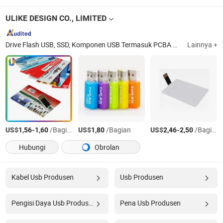
ULIKE DESIGN CO., LIMITED
Drive Flash USB, SSD, Komponen USB Termasuk PCBA UDP, Drive Flash USB 3.0, OTG-USB 2.0, OTG-USB 3.0, USB Tipe C, Stik Memori, Kartu Memori, DRAM
Lainnya +
US$
-
/Bagian
US$
/Bagian
US$
-
/Bagian
1,56
1,60
1,80
2,46
2,50
Hubungi
Obrolan
Kabel Usb Produsen
Usb Produsen
Pengisi Daya Usb Produsen
Pena Usb Produsen