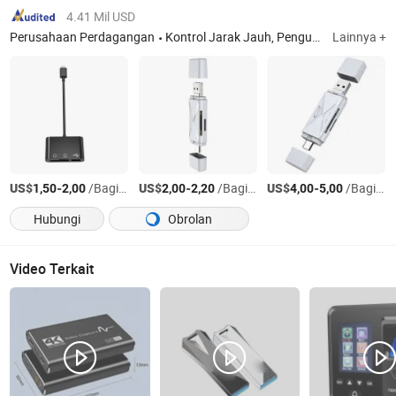
4.41 Mil USD
Perusahaan Perdagangan
Kontrol Jarak Jauh, Penguat Mobil, Pembicara, Penyeimbang, Modulator, Pemisah, Komponen Elektronik, Mobil MP3 Pemain, dll
Lainnya +
US$
-
/Bagian
US$
-
/Bagian
US$
-
/Bagian
1,50
2,00
2,00
2,20
4,00
5,00
Hubungi
Obrolan
Video Terkait