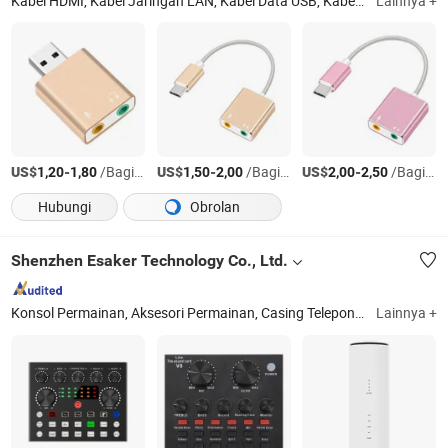
Kabel HDMI, Kabel Jaringan LAN, Kabel Data USB, Kabel Audio & Video, Kabel Koaksial, Kabel Mikrofon, Kabel Speaker, Colokan Listrik, Adaptor Colokan Listrik, Adaptor WiFi USB
Lainnya +
US$
-
/Bagian
US$
-
/Bagian
US$
-
/Bagian
1,20
1,80
1,50
2,00
2,00
2,50
Hubungi
Obrolan
Shenzhen Esaker Technology Co., Ltd.
Konsol Permainan, Aksesori Permainan, Casing Telepon, Pengisi Daya, Elektronik Hiburan, Pengendali Permainan, Kotak Permainan, Earphone
Lainnya +