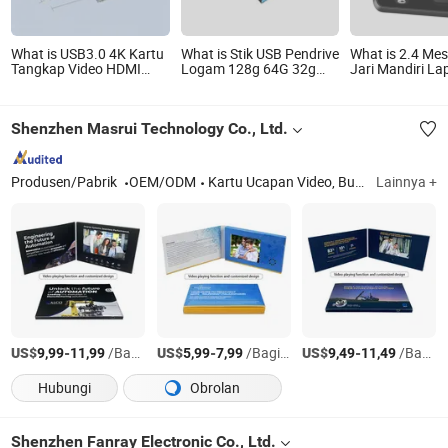
What is USB3.0 4K Kartu
What is Stik USB Pendrive
What is 2.4 Mes
Tangkap Video HDMI
Logam 128g 64G 32g
Jari Mandiri La
dengan Loop-Out
16g 8g 4G Kartu Memori
Jaringan Stand
Flash
dengan Layar 
Inch dan Kartu
Shenzhen Masrui Technology Co., Ltd.
dengan USB
Produsen/Pabrik
OEM/ODM
Kartu Ucapan Video, Buku Video Digital, Kartu Ucapan LCD, Kartu Undangan Pernikahan, Kotak Video & Hadiah
Lainnya +
US$
-
/Bagian
US$
-
/Bagian
US$
-
/Bagian
9,99
11,99
5,99
7,99
9,49
11,49
Hubungi
Obrolan
Shenzhen Fanray Electronic Co., Ltd.