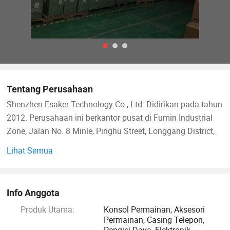
Tentang Perusahaan
Shenzhen Esaker Technology Co., Ltd. Didirikan pada tahun
2012. Perusahaan ini berkantor pusat di Fumin Industrial
Zone, Jalan No. 8 Minle, Pinghu Street, Longgang District,
Shenzhen. Sekarang terdapat dua basis produksi di Pinghu,
Lihat Semua
Shenzhen, Guangdong, dan Longnan, Gzhou, Jiangxi.
Perusahaan kami adalah perusahaan yang terintegrasi
dalam bidang penelitian dan pengembangan, desain,
Info Anggota
produksi dan penjualan permainan elektronik untuk
Produk Utama:
Konsol Permainan, Aksesori
penjualan produk-produk elektronik perusahaan tersebut
Permainan, Casing Telepon,
dijual kepada perusahaan-perusahaan e-niaga besar dalam
Pengisi Daya, Elektronik