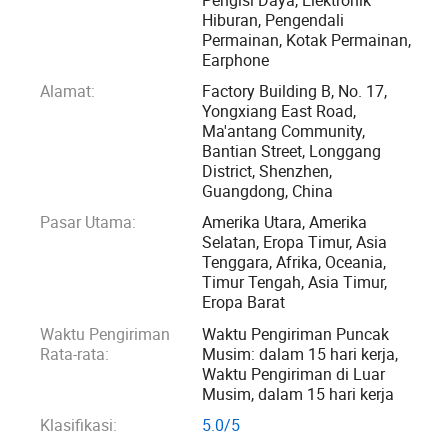
negeri, Eropa, Amerika, Afrika, Asia Tenggara, Indonesia dan
Hiburan, Pengendali
Permainan, Kotak Permainan,
negara lainnya.
Earphone
Alamat:
Factory Building B, No. 17,
Workshop produksi ini berukuran lebih dari 10, 000 meter
Yongxiang East Road,
persegi (termasuk 2 meter 000 persegi untuk lokakarya
Ma'antang Community,
bebas debu level seribu, 1 meter persegi untuk workshop
Bantian Street, Longgang
bebas debu level 000 meter, 400 meter persegi, 1 meter
District, Shenzhen,
Guangdong, China
persegi untuk lokakarya molding injeksi, dan 900 meter
Pasar Utama:
Amerika Utara, Amerika
persegi untuk workshop kemasan). Tim ini memiliki tim
Selatan, Eropa Timur, Asia
penelitian dan pengembangan yang terdiri dari 20 orang
Tenggara, Afrika, Oceania,
dan tim produksi 320 orang; lebih dari 100 set peralatan
Timur Tengah, Asia Timur,
otomatisasi canggih di dalam dan luar negeri. Total
Eropa Barat
investasi sekitar 90 juta. Untuk membantu pengembangan
Waktu Pengiriman
Waktu Pengiriman Puncak
mitra perusahaan, perusahaan telah memperkenalkan
Rata-rata:
Musim: dalam 15 hari kerja,
Waktu Pengiriman di Luar
sejumlah besar bakat teknis canggih dalam industri,
Musim, dalam 15 hari kerja
Informatika canggih, dan peralatan manufaktur cerdas,
Klasifikasi:
5.0/5
mengoptimalkan struktur produksi dan penelitian, serta