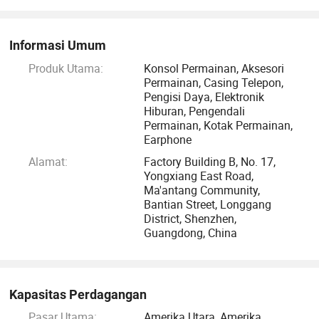
meningkatkan produksi dengan ilmu pengetahuan dan
teknologi. Bekerja keras untuk mewujudkan "dibuat di Cina
2025" dan memenuhi kebutuhan pelanggan dengan lebih
Informasi Umum
efisien.
Produk Utama:
Konsol Permainan, Aksesori
Permainan, Casing Telepon,
Pengisi Daya, Elektronik
Hiburan, Pengendali
Permainan, Kotak Permainan,
Earphone
Alamat:
Factory Building B, No. 17,
Yongxiang East Road,
Ma'antang Community,
Bantian Street, Longgang
District, Shenzhen,
Guangdong, China
Kapasitas Perdagangan
Pasar Utama:
Amerika Utara, Amerika