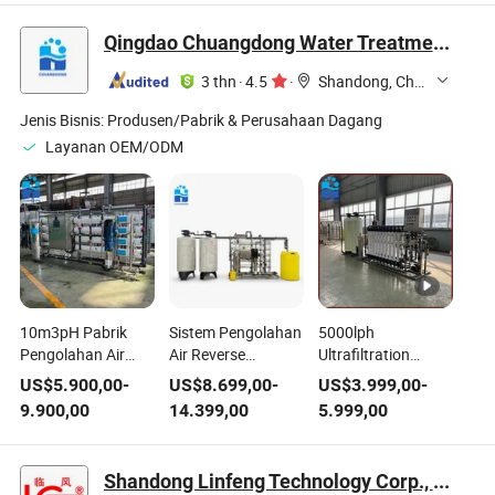
Qingdao Chuangdong Water Treatment Co., Ltd.
3 thn
·
4.5
·
Shandong, China
Jenis Bisnis:
Produsen/Pabrik & Perusahaan Dagang
Layanan OEM/ODM
10m3pH Pabrik
Sistem Pengolahan
5000lph
Pengolahan Air
Air Reverse
Ultrafiltration
Pencucian
Osmosis RO untuk
System for Well
US$
5.900,00
-
US$
8.699,00
-
US$
3.999,00
-
Otomatis dengan
Penggunaan
Water River Water
9.900,00
14.399,00
5.999,00
Sistem RO
Kembali Air Limbah
Wastewater Reuse
Terintegrasi untuk
10tph Pabrik Mesin
Water Treatment
Industri dan
Uji Coba Sumur Air
Shandong Linfeng Technology Corp., Ltd.
Pertanian
Tanah