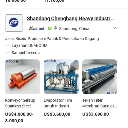
18.006,00
11.100,00
Sekolah/Cdc
Pengolahan yang
dengan Ao A2o
Laboratorium Air
Aman
Mbr untuk Limbah
Limbah/Sanitasi
Sekolah Rumah
Shandong Chenghang Heavy Industry Co., Ltd.
dengan Sistem
Sakit
Sterilisasi,
Shandong, China
Disinfeksi, dan
Filtrasi
Jenis Bisnis:
Produsen/Pabrik & Perusahaan Dagang
Layanan OEM/ODM
Sampel Tersedia
Konveyor Sekrup
Evaporator Film
Tekan Filter
Stainless Steel
Jatuh Industri
Membran Stainless
316L untuk Pusat
untuk Pengolahan
Steel Canggih
US$
4.000,00
-
US$
3.600,00
US$
3.690,00
Pengolahan
Air Limbah
untuk Pengolahan
8.000,00
Limbah Lumpur
Limbah Kimia