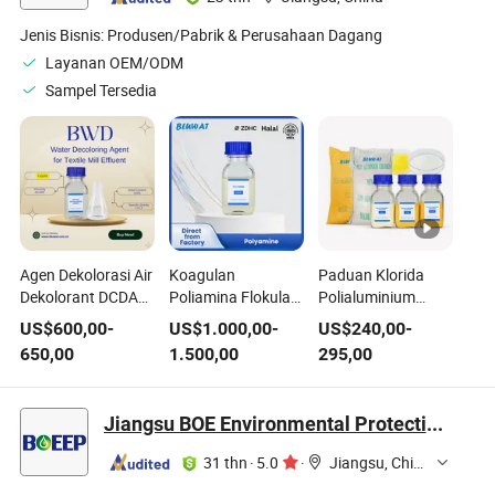
Jenis Bisnis:
Produsen/Pabrik & Perusahaan Dagang
Layanan OEM/ODM
Sampel Tersedia
Agen Dekolorasi Air
Koagulan
Paduan Klorida
Dekolorant DCDA
Poliamina Flokulan
Polialuminium
Polimer Bwd-01
Resin Kationik
dengan Basa
US$
600,00
-
US$
1.000,00
-
US$
240,00
-
untuk Pengolahan
Pengolahan
Tinggi dalam
650,00
1.500,00
295,00
Limbah Industri
Limbah Polimer
Bentuk Bubuk PAC
Tekstil dan
Efektif untuk
30% Al2O3 untuk
Pewarna
Penghilangan Air
Pengolahan Air
Jiangsu BOE Environmental Protection Technology Co., Ltd.
Limbah Klarifier Air
Limbah
Bahan Kimia
31 thn
·
5.0
·
Jiangsu, China
Pembersih dan