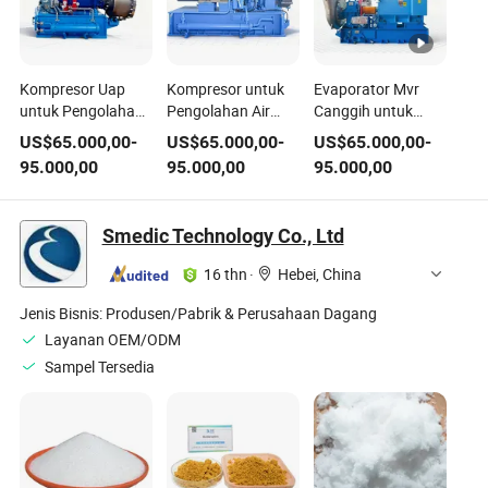
Kompresor Uap
Kompresor untuk
Evaporator Mvr
untuk Pengolahan
Pengolahan Air
Canggih untuk
Air Limbah Farmasi
Limbah Prekursor
Pengolahan Air
US$
65.000,00
-
US$
65.000,00
-
US$
65.000,00
-
Ternary
Limbah
95.000,00
95.000,00
95.000,00
Pembongkaran
Baterai Lithium
Smedic Technology Co., Ltd
16 thn
·
Hebei, China
Jenis Bisnis:
Produsen/Pabrik & Perusahaan Dagang
Layanan OEM/ODM
Sampel Tersedia