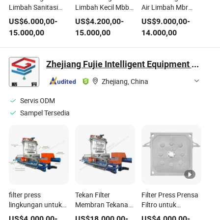
Limbah Sanitasi
Limbah Kecil Mbbr
Air Limbah Mbr
untuk Sistem
untuk Air Limbah
Industri untuk
US$
6.000,00
-
US$
4.200,00
-
US$
9.000,00
-
Limbah Domestik
Domestik di Hotel
Penggunaan
15.000,00
15.000,00
14.000,00
Air Kotor Rumah
Rumah Sakit Resor
Kembali Air Limbah
Sakit Sekolah
dengan Sistem
di Pabrik
dengan Solusi
Kontrol Otomatis
Manufaktur
Zhejiang Fujie Intelligent Equipment Co., Ltd.
Kontrol Otomatis
PLC
Komersial
Zhejiang, China
Servis ODM
Sampel Tersedia
filter press
Tekan Filter
Filter Press Prensa
lingkungan untuk
Membran Tekanan
Filtro untuk
pengolahan air
Tinggi untuk
Pengolahan Air
US$
4.000,00
-
US$
18.000,00
-
US$
4.000,00
-