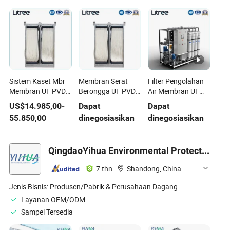
Sistem Kaset Mbr
Membran Serat
Filter Pengolahan
Membran UF PVDF
Berongga UF PVDF
Air Membran UF
untuk Pengolahan
untuk Pengolahan
Serat Berongga
US$
14.985,00
-
Dapat
Dapat
Limbah Air Kotor
Air Limbah
Dalam untuk
55.850,00
dinegosiasikan
dinegosiasikan
Perkotaan
Pengolahan
Limbah Alga
QingdaoYihua Environmental Protection Co., Ltd.
7 thn
·
Shandong, China
Jenis Bisnis:
Produsen/Pabrik & Perusahaan Dagang
Layanan OEM/ODM
Sampel Tersedia