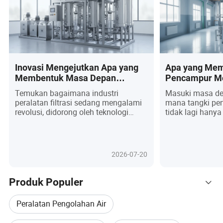
Inovasi Mengejutkan Apa yang
Apa yang Mem
Membentuk Masa Depan
Pencampur Mo
Peralatan & Suku Cadang
Pengubah Per
Temukan bagaimana industri
Masuki masa de
Filtrasi?
Manufaktur G
peralatan filtrasi sedang mengalami
mana tangki pe
Kebenaran ya
revolusi, didorong oleh teknologi
tidak lagi hany
pintar mutakhir, inovasi ramah
tetapi menjadi ja
lingkungan, dan permintaan untuk
presisi, dan ke
solusi yang sangat disesuaikan.
bagaimana inov
Seiring dengan pengetatan regulasi
pemantauan rea
2026-07-20
global dan pembeli mencari
diaktifkan IoT h
keandalan serta efisiensi biaya,
pencampuran ma
sistem filtrasi berkembang untuk
pembersihan m
Produk Populer
menawarkan pemantauan waktu
industri mulai 
nyata, pemeliharaan prediktif, dan
farmasi hingga 
Peralatan Pengolahan Air
bahan berkelanjutan—mengubah
kosmetik. Seiri
tidak hanya proses, tetapi juga
permintaan dan r