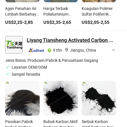
Agen Penahan Air
Harga Terbaik
Koagulan Polimer
Limbah Berbahaya
Polialuminium
Sulfat Poliferrik
Pengolahan
Klorida PAC
Murni Tinggi Harga
US$
2,25
-
2,85
US$
2,35
-
2,65
US$
2,05
-
2,55
Limbah Sodium
Koagulan untuk
Rendah untuk
Poliakrilat untuk
Pengolahan Air
Pengolahan Air
Solidifikasi Limbah
Limbah
Limbah
Liyang Tiansheng Activated Carbon Co., Ltd.
9 thn
·
Jiangsu, China
Jenis Bisnis:
Produsen/Pabrik & Perusahaan Dagang
Layanan OEM/ODM
Sampel Tersedia
Pasokan Pabrik
Bubuk Karbon Aktif
Serbuk Karbon