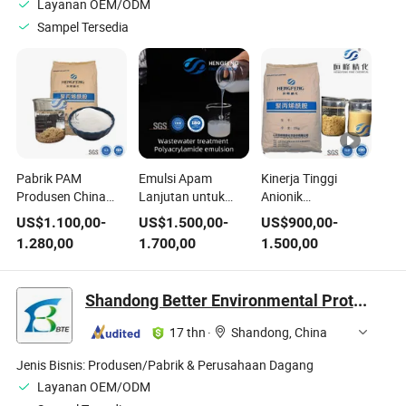
Layanan OEM/ODM
Sampel Tersedia
Pabrik PAM
Emulsi Apam
Kinerja Tinggi
Produsen China
Lanjutan untuk
Anionik
Pabrik Air
Solusi Pengolahan
Poliakrilamida
US$
1.100,00
-
US$
1.500,00
-
US$
900,00
-
Poliakrilamida
Air Limbah yang
untuk Solusi
1.280,00
1.700,00
1.500,00
untuk Pengolahan
Dioptimalkan
Pengolahan Air
Air Limbah
Limbah
Shandong Better Environmental Protection Technology Co., Ltd.
17 thn
·
Shandong, China
Jenis Bisnis:
Produsen/Pabrik & Perusahaan Dagang
Layanan OEM/ODM