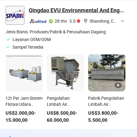
Restoran Hotel
Industri
dan Tekstil
Qingdao EVU Environmental And Engineering Equipment Co., Ltd.
Toilet Domestik
28 thn
·
5.0
·
Shandong, China
Jenis Bisnis:
Produsen/Pabrik & Perusahaan Dagang
Layanan OEM/ODM
Sampel Tersedia
12t Per Jam Sistem
Pengolahan
Pabrik Pengolahan
Flotasi Udara
Limbah Air
Limbah Air
Terlarut (Daf) untuk
Pengolahan Air
Terapung Udara
US$
2.000,00
-
US$
8.500,00
-
US$
3.800,00
-
Peralatan
Limbah/STP/ETP
Terlarut untuk
15.000,00
60.000,00
5.500,00
Pengolahan
Elektrokoagulasi
Industri Percetakan
Limbah Air Susu
Flotasi Udara
dan Pewarnaan
Industri
Terlarut Flokulasi