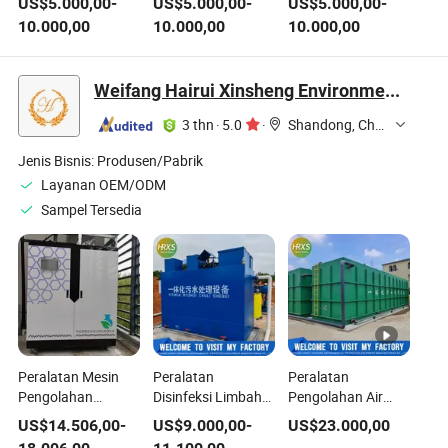
US$
5.000,00
-
US$
5.000,00
-
US$
5.000,00
-
Ozon untuk
Limbah
Mengurangi Cod
10.000,00
10.000,00
10.000,00
Pengolahan Air
Mengurangi Cod
BOD Pengolahan
Limbah
BOD Pengolahan
Air
Air
Weifang Hairui Xinsheng Environmental Protection Equipment Manufacturing Co., Ltd.
3 thn
·
5.0
·
Shandong, China
Jenis Bisnis:
Produsen/Pabrik
Layanan OEM/ODM
Sampel Tersedia
Peralatan Mesin
Peralatan
Peralatan
Pengolahan
Disinfeksi Limbah
Pengolahan Air
Limbah Medis
Medis Ramah
Limbah
US$
14.506,00
-
US$
9.000,00
-
US$
23.000,00
Rumah Sakit Klinik
Lingkungan untuk
Terintegrasi