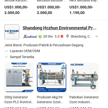
Serbuk Karbon
Berbasis Batubara
Aktif Berbasis Kayu
Aktif PAC untuk
Kualitas Tinggi
untuk Pengolahan
US$
1.000,00
-
US$
1.000,00
-
US$
1.000,00
-
Pengolahan Air
untuk Pengolahan
Limbah Air
2.000,00
2.000,00
1.190,00
Limbah Industri
Air Limbah
Pewarnaan
Industri
Shandong Hczhun Environmental Protection Equipment Co., Ltd.
20 thn
·
5.0
·
Shandong, China
Jenis Bisnis:
Produsen/Pabrik & Perusahaan Dagang
Layanan OEM/ODM
Sampel Tersedia
200g Generator
Produsen 6kg/Hr
Pabrikan Generator
Ozon PLC Kontrol
Generator Ozon
Ozon Industri
Industri Generator
Industri untuk
untuk Limbah