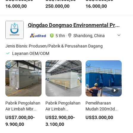
limbah dan
Pengolahan Air
Limbah dan Filtrasi
16.000,00
250.000,00
16.000,00
dewatering lumpur
Limbah
Pengeringan
Pengeringan
Lumpur
Lumpur/Harga
Qingdao Dongmao Environmental Protection Equipment Co., Ltd.
Pabrikan/ODM/
5 thn
·
Shandong, China
Jenis Bisnis:
Produsen/Pabrik & Perusahaan Dagang
Layanan OEM/ODM
Pabrik Pengolahan
Pabrik Pengolahan
Pemeliharaan
Air Limbah Mbr
Air Limbah
Mudah 200m3d
Mbbr yang
Tercontainerisasi
Pabrik Pengolahan
US$
7.000,00
-
US$
2.900,00
-
US$
3.000,00
Dikontrakkan
Lanjutan untuk
Air Limbah untuk
9.900,00
3.100,00
dengan Sertifikat
Penggunaan
Limbah Industri
CE ISO untuk
Perkotaan dan
Makanan/Perkotaan/Far