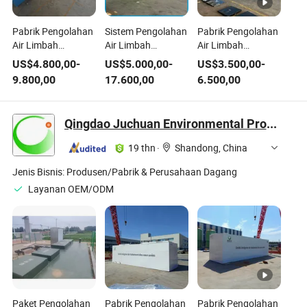
Pabrik Pengolahan
Sistem Pengolahan
Pabrik Pengolahan
Air Limbah
Air Limbah
Air Limbah
Terintegrasi
Domestik
Terintegrasi Ramah
US$
4.800,00
-
US$
5.000,00
-
US$
3.500,00
-
Otomatis Penuh
Terdesentralisasi
Lingkungan dan
9.800,00
17.600,00
6.500,00
Ramah Lingkungan
untuk Desa, Pabrik
Hemat Ruang
untuk Komunitas
Pengolahan Air
untuk Peternakan
Rumah Tinggal dan
Limbah, Desain
Susu, Pabrik Tekstil,
Qingdao Juchuan Environmental Protection Technology Co., Ltd.
Gedung Bisnis
Modular, Instalasi
dan Air Limbah
Mudah
Industri
19 thn
·
Shandong, China
Jenis Bisnis:
Produsen/Pabrik & Perusahaan Dagang
Layanan OEM/ODM
Paket Pengolahan
Pabrik Pengolahan
Pabrik Pengolahan