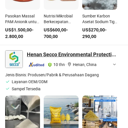
Pasokan Massal
Nutrisi Mikrobial
Sumber Karbon
PAM Anionik untuk
Berkecepatan
Asetat Sodium Tiga
Pabrik Pengolahan
Tinggi untuk
Air untuk
US$
1.500,00
-
US$
600,00
-
US$
270,00
-
Air Limbah Industri
Pengolahan Air
Pengolahan Air
2.800,00
700,00
290,00
Limbah
Limbah
Henan Secco Environmental Protection Technology Co., Ltd.
10 thn
·
Henan, China
Jenis Bisnis:
Produsen/Pabrik & Perusahaan Dagang
Layanan OEM/ODM
Sampel Tersedia