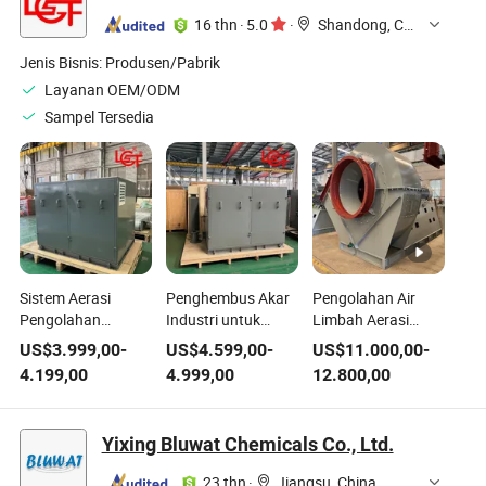
16 thn
·
5.0
·
Shandong, China
Jenis Bisnis:
Produsen/Pabrik
Layanan OEM/ODM
Sampel Tersedia
Sistem Aerasi
Penghembus Akar
Pengolahan Air
Pengolahan
Industri untuk
Limbah Aerasi
Limbah Akar
Aplikasi Aerasi
Blower Sentrifugal
US$
3.999,00
-
US$
4.599,00
-
US$
11.000,00
-
Industri Pasokan
Limbah dan Sistem
Industri Tekanan
4.199,00
4.999,00
12.800,00
Oksigen Aliran
Pengolahan Air
Tinggi
Udara Bertekanan
Limbah
Tinggi
Yixing Bluwat Chemicals Co., Ltd.
23 thn
·
Jiangsu, China