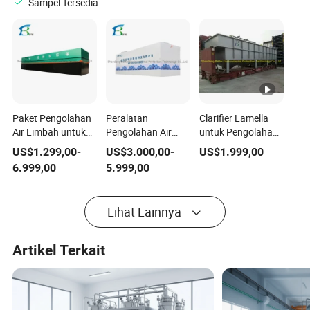
Sampel Tersedia
Paket Pengolahan
Peralatan
Clarifier Lamella
Air Limbah untuk
Pengolahan Air
untuk Pengolahan
Air Limbah
Limbah Mbr untuk
Air Limbah
US$
1.299,00
-
US$
3.000,00
-
US$
1.999,00
Domestik
Pengolahan Air
6.999,00
5.999,00
Pengolahan Air
Limbah Domestik
Limbah Rumah
Sakit Pengolahan
Lihat Lainnya
Air Limbah Hotel
Artikel Terkait