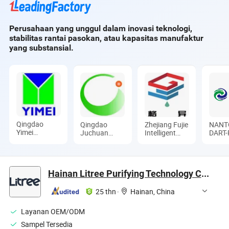
Pabrik Pemurnian
Air
Perusahaan yang unggul dalam inovasi teknologi,
stabilitas rantai pasokan, atau kapasitas manufaktur
yang substansial.
Qingdao
Qingdao
Zhejiang Fujie
NANT
Yimei
Juchuan
Intelligent
DART-
Environment
Environmental
Equipment
FAN C
Project Co.,
Protection
Co., Ltd.
Ltd.
Technology
Co., Ltd.
Hainan Litree Purifying Technology Co., Ltd.
25 thn
·
Hainan, China
Layanan OEM/ODM
Sampel Tersedia