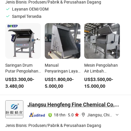
Pemurni
Jenis Bisnis:
Produsen/Pabrik & Perusahaan Dagang
Layanan OEM/ODM
Sampel Tersedia
Saringan Drum
Manual
Mesin Pengolahan
Putar Pengolahan
Penyaringan Layar
Air Limbah
Air Limbah
Statik Pra-
Penyaringan Drum
US$
3.300,00
-
US$
1.800,00
-
US$
3.500,00
-
Pemisah Padatan
pengolahan
Putar Eksternal
3.480,00
5.000,00
15.000,00
Cair CE/ISO/SGS
Pengolahan Air
Otomatis Berjalan
Limbah
Terus-Menerus
Jiangsu Hengfeng Fine Chemical Co., Ltd
18 thn
·
5.0
·
Jiangsu, China
Jenis Bisnis:
Produsen/Pabrik & Perusahaan Dagang