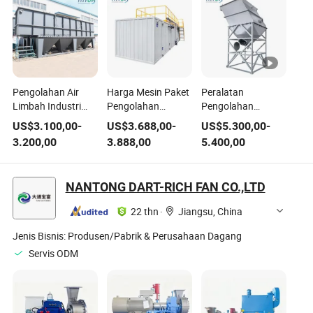
Pengolahan Air
Harga Mesin Paket
Peralatan
Limbah Industri
Pengolahan
Pengolahan
Pertambangan
Limbah Susu Mbr /
Limbah Air
US$
3.100,00
-
US$
3.688,00
-
US$
5.300,00
-
Pemisah Pipa
Mbbr Portabel
Pengolahan Kaca
3.200,00
3.888,00
5.400,00
Sarang Lebah
Daur Ulang Limbah
Penampung Pelat
Air
Miring Klarifier
NANTONG DART-RICH FAN CO.,LTD
Lamela
22 thn
·
Jiangsu, China
Jenis Bisnis:
Produsen/Pabrik & Perusahaan Dagang
Servis ODM