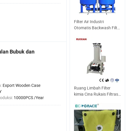
Filter Air Industri
Otomatis Backwash Filter
Pasir Tekanan Media
Pasir Kuarsa untuk
Desalinasi Air Laut
ulan Bubuk dan
Pengolahan Air Sistem
Irigasi Tetes
n:
Export Wooden Case
Ruang Limbah Filter
Y
kimia Cina Rukais Filtrasi
roduksi:
10000PCS /Year
Penyepuhan Elektro-
Penyepuhan Industri
Filter Industri Bahan
kimia sebagai berikut
adalah Perawatan kimia
Plasindustri Filter