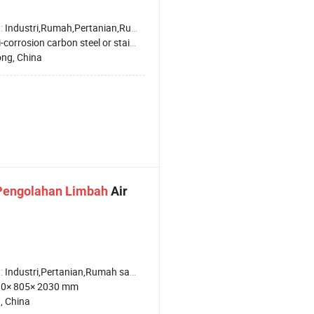
:
Industri,Rumah,Pertanian,Rumah sakit
corrosion carbon steel or stainless steel
ng, China
Pengolahan
Limbah
Air
:
Industri,Pertanian,Rumah sakit
0× 805× 2030 mm
, China