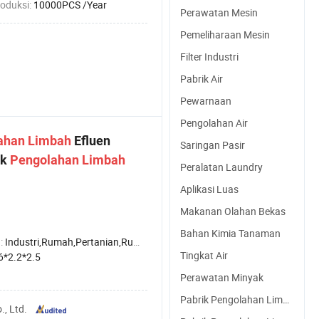
roduksi:
10000PCS /Year
Perawatan Mesin
Pemeliharaan Mesin
Filter Industri
Pabrik Air
Pewarnaan
Pengolahan Air
ahan
Limbah
Efluen
Saringan Pasir
ik
Pengolahan
Limbah
Peralatan Laundry
Aplikasi Luas
Makanan Olahan Bekas
Bahan Kimia Tanaman
:
Industri,Rumah,Pertanian,Rumah sakit
Tingkat Air
6*2.2*2.5
Perawatan Minyak
Pabrik Pengolahan Limbah
, Ltd.