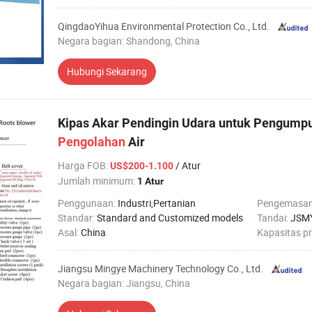
QingdaoYihua Environmental Protection Co., Ltd.
Negara bagian: Shandong, China
Hubungi Sekarang
Kipas Akar Pendingin Udara untuk Pengump
Pengolahan
Air
Harga FOB
:
/ Atur
US$200-1.100
Jumlah minimum:
1 Atur
Penggunaan:
Industri,Pertanian
Pengemasa
Standar:
Standard and Customized models
Tandai:
JSM
Asal:
China
Kapasitas p
Jiangsu Mingye Machinery Technology Co., Ltd.
Negara bagian: Jiangsu, China