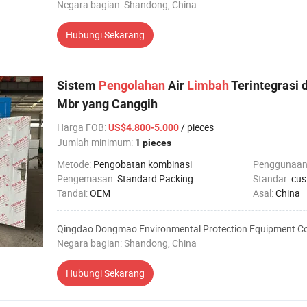
Negara bagian: Shandong, China
Hubungi Sekarang
Sistem
Pengolahan
Air
Limbah
Terintegrasi 
Mbr yang Canggih
Harga FOB
:
/ pieces
US$4.800-5.000
Jumlah minimum:
1 pieces
Metode:
Pengobatan kombinasi
Penggunaan
Pengemasan:
Standard Packing
Standar:
cus
Tandai:
OEM
Asal:
China
Qingdao Dongmao Environmental Protection Equipment Co.
Negara bagian: Shandong, China
Hubungi Sekarang