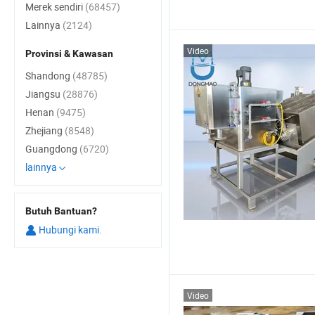
Merek sendiri
(68457)
Lainnya
(2124)
Video
Provinsi & Kawasan
Shandong
(48785)
Jiangsu
(28876)
Henan
(9475)
Zhejiang
(8548)
Guangdong
(6720)
lainnya
Butuh Bantuan?
Hubungi kami.
Video