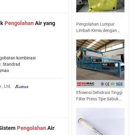
uk
Pengolahan
Air yang
Pengolahan Lumpur
Limbah Kimia dengan
Filter Press Kain 30
Mikron
gobatan kombinasi
n:
Standrad
gmao
, Ltd.
Efisiensi Dehidrasi Tinggi
Filter Press Tipe Sabuk
untuk Lumpur, Sisa
Singkong, Pengeringan
Pomace
 Sistem
Pengolahan
Air