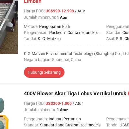
Limbah
Harga FOB
:
/ Atur
US$999-12.999
Jumlah minimum:
1 Atur
Metode:
Pengobatan Fisik
Penggunaan
Pengemasan:
Packed in Container and/or Wooden with Ispm-Stampe
Standar:
Cus
Tandai:
K. G. Matzen
Asal:
P. R. C
K.G.Matzen Environmental Technology (Shanghai) Co., Ltd
Negara bagian: Shanghai, China
Hubungi Sekarang
400V Blower Akar Tiga Lobus Vertikal untuk
Harga FOB
:
/ Atur
US$200-1.000
Jumlah minimum:
1 Atur
Penggunaan:
Industri,Pertanian
Pengemasa
Standar:
Standard and Customized models
Tandai:
JSM