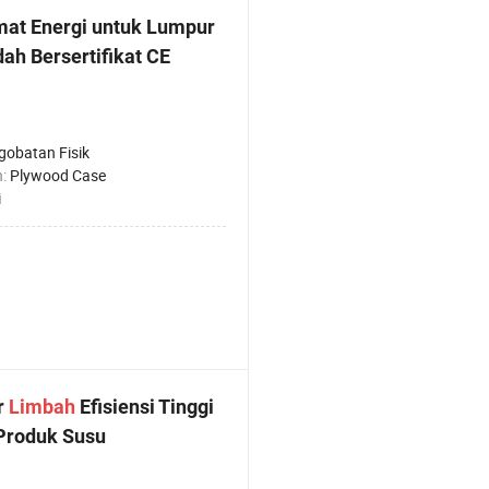
at Energi untuk Lumpur
h Bersertifikat CE
gobatan Fisik
n:
Plywood Case
i
r
Limbah
Efisiensi Tinggi
roduk Susu