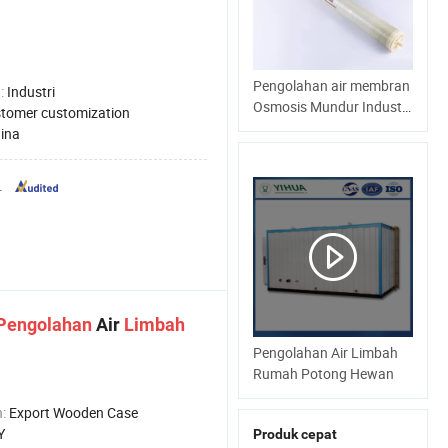
Pengolahan air membran
:
Industri
Osmosis Mundur Industri
tomer customization
4040 Tanaman
hina
.
Pengolahan
Air
Limbah
Pengolahan Air Limbah
Rumah Potong Hewan
n:
Export Wooden Case
Y
Produk cepat