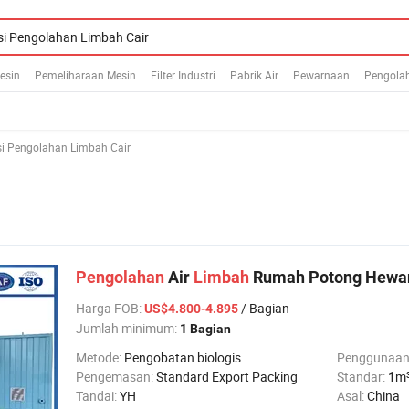
esin
Pemeliharaan Mesin
Filter Industri
Pabrik Air
Pewarnaan
Pengolah
si Pengolahan Limbah Cair
Pengolahan
Air
Limbah
Rumah Potong Hewa
Harga FOB
:
/ Bagian
US$4.800-4.895
Jumlah minimum:
1 Bagian
Metode:
Pengobatan biologis
Penggunaan
Pengemasan:
Standard Export Packing
Standar:
1m³
Tandai:
YH
Asal:
China