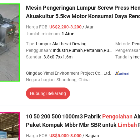
Mesin Pengeringan Lumpur Screw Press Hem
Akuakultur 5.5kw Motor Konsumsi Daya Renda
Harga FOB
:
/ Atur
US$2.200-3.200
Jumlah minimum:
1 Atur
Tipe:
Lumpur Alat berat Dewing
Metode:
Pen
Penggunaan:
Industri,Rumah,Pertanian,Rumah sakit
Pengemasa
Standar:
3.8x0.7xx1.6m
Tandai:
yime
Qingdao Yimei Environment Project Co., Ltd.
Negara bagian: Shandong, China
Hubungi Sekarang
10 50 200 500 1000m3 Pabrik
Pengolahan
Ai
Paket Kompak Mbbr Mbr SBR untuk
Limbah
P
Harga FOB
:
/ Bagian
US$5.000-8.000