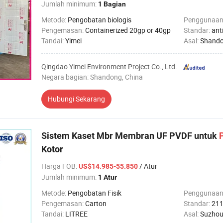
Jumlah minimum:
1 Bagian
Metode:
Pengobatan biologis
Penggunaan
Pengemasan:
Containerized 20gp or 40gp
Standar:
anti-
Tandai:
Yimei
Asal:
Shando
Qingdao Yimei Environment Project Co., Ltd.
Negara bagian: Shandong, China
Hubungi Sekarang
Sistem Kaset Mbr Membran UF PVDF untuk
Kotor
Harga FOB
:
/ Atur
US$14.985-55.850
Jumlah minimum:
1 Atur
Metode:
Pengobatan Fisik
Penggunaan
Pengemasan:
Carton
Standar:
211
Tandai:
LITREE
Asal:
Suzhou