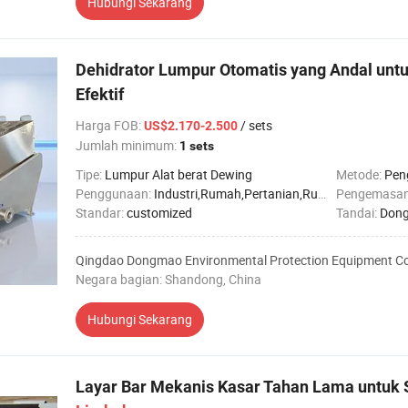
Hubungi Sekarang
Dehidrator Lumpur Otomatis yang Andal unt
Efektif
Harga FOB
:
/ sets
US$2.170-2.500
Jumlah minimum:
1 sets
Tipe:
Lumpur Alat berat Dewing
Metode:
Pen
Penggunaan:
Industri,Rumah,Pertanian,Rumah sakit
Pengemasa
Standar:
customized
Tandai:
Don
Qingdao Dongmao Environmental Protection Equipment Co.
Negara bagian: Shandong, China
Hubungi Sekarang
Layar Bar Mekanis Kasar Tahan Lama untuk