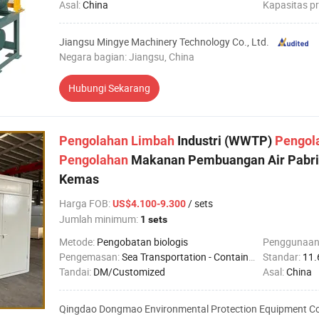
Asal:
China
Kapasitas p
Jiangsu Mingye Machinery Technology Co., Ltd.
Negara bagian: Jiangsu, China
Hubungi Sekarang
Pengolahan
Limbah
Industri (WWTP)
Pengol
Pengolahan
Makanan Pembuangan Air Pabr
Kemas
Harga FOB
:
/ sets
US$4.100-9.300
Jumlah minimum:
1 sets
Metode:
Pengobatan biologis
Penggunaan
Pengemasan:
Sea Transportation - Container Transportation
Standar:
11.
Tandai:
DM/Customized
Asal:
China
Qingdao Dongmao Environmental Protection Equipment Co.