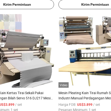
Kirim Permintaan
Kirim Permintaan
Video
ain Kertas Tirai Sekali Pakai
Mesin Pleating Kain Tirai Rumah S
ngan Bilah Servo 516 DJ217 Mesin
Industri Manual Perdagangan Mes
Kain yang Digunakan Secara Man
/ set
Harga FOB:
/ set
US$3.899
US$3.899
nimum:
1 set
Pesanan Minimum:
1 set