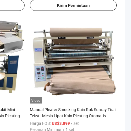
Kirim Permintaan
Video
akit Mini
Manual Pleater Smocking Kain Rok Sunray Tirai
in Pleating
Tekstil Mesin Lipat Kain Pleating Otomatis
ual Otomatis
Zy516D Zj 217 D
Harga FOB:
/ set
US$3.899
Pesanan Minimum:
1 set