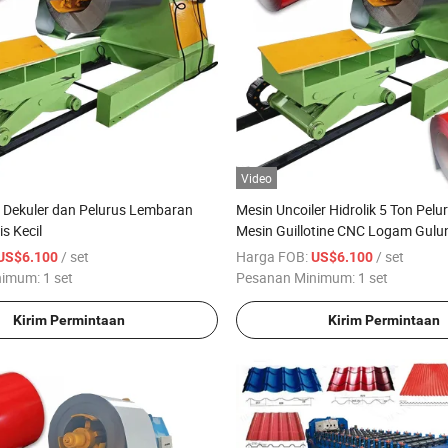
Video
 Dekuler dan Pelurus Lembaran
Mesin Uncoiler Hidrolik 5 Ton Pel
s Kecil
Mesin Guillotine CNC Logam Gulun
Listrik untuk 1250
/ set
Harga FOB:
/ set
US$6.100
US$6.100
nimum:
1 set
Pesanan Minimum:
1 set
Kirim Permintaan
Kirim Permintaan