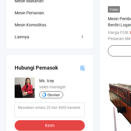
Mesin Makanan
Video
Mesin Pertanian
Mesin Pembe
Berdiri Log
Mesin Komoditas
Logam
Harga FOB:
Lainnya
Pesanan Mi
Hubungi Pemasok
Ms. Icey
sales manager
Obrolan
Kirim