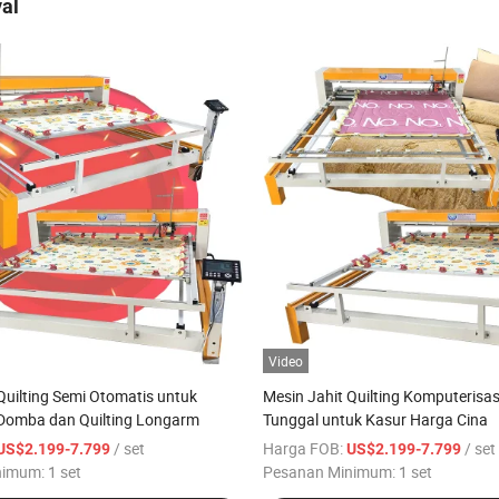
al
Video
Quilting Semi Otomatis untuk
Mesin Jahit Quilting Komputerisa
 Domba dan Quilting Longarm
Tunggal untuk Kasur Harga Cina
/ set
Harga FOB:
/ set
US$2.199-7.799
US$2.199-7.799
nimum:
1 set
Pesanan Minimum:
1 set