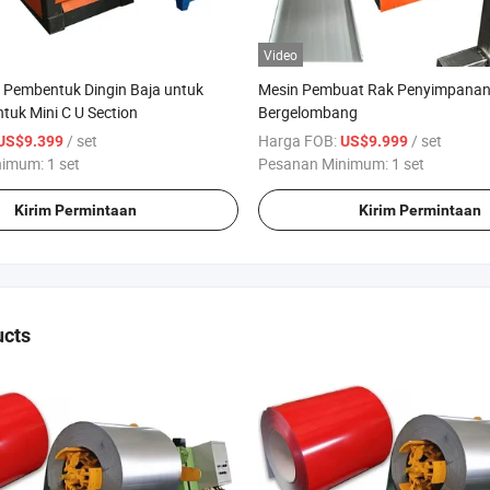
Video
 Pembentuk Dingin Baja untuk
Mesin Pembuat Rak Penyimpanan
ntuk Mini C U Section
Bergelombang
/ set
Harga FOB:
/ set
US$9.399
US$9.999
nimum:
1 set
Pesanan Minimum:
1 set
Kirim Permintaan
Kirim Permintaan
ucts