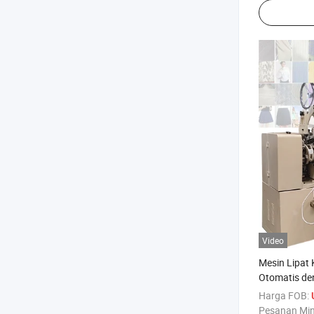
Video
Mesin Lipat K
Otomatis de
Lipat
Harga FOB:
Pesanan Mi