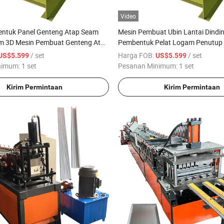
Video
ntuk Panel Genteng Atap Seam
Mesin Pembuat Ubin Lantai Dindi
am 3D Mesin Pembuat Genteng Atap
Pembentuk Pelat Logam Penutup
/ set
Harga FOB:
/ set
US$5.599
US$5.599
nimum:
1 set
Pesanan Minimum:
1 set
Kirim Permintaan
Kirim Permintaan