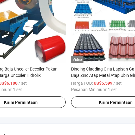
Video
g Baja Uncoiler Decoiler Pakan
Dinding Cladding Cina Lapisan Gan
Harga Uncoiler Hidrolik
Baja Zinc Atap Metal Atap Ubin G
Lembaran Besi Metal Membengko
/ set
Harga FOB:
/ set
US$6.100
US$5.599
Membuat Mesin Pembentuk Gulun
nimum:
1 set
Pesanan Minimum:
1 set
Dingin Harga
Kirim Permintaan
Kirim Permintaan