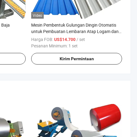
Video
 Baja
Mesin Pembentuk Gulungan Dingin Otomatis
untuk Pembuatan Lembaran Atap Logam dan
Ubin Lantai, Jalur Produksi Atap Logam
Harga FOB:
/ set
US$14.700
Pesanan Minimum:
1 set
Kirim Permintaan