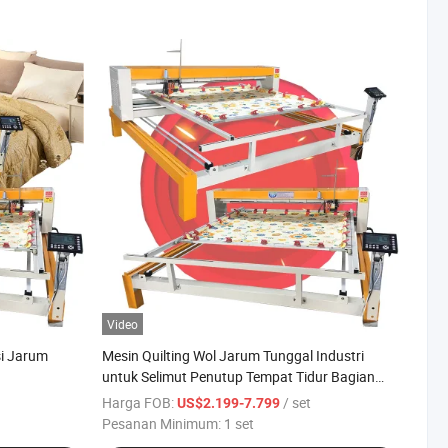
Video
si Jarum
Mesin Quilting Wol Jarum Tunggal Industri
untuk Selimut Penutup Tempat Tidur Bagian
Komputer Mesin Comforter
Harga FOB:
/ set
US$2.199-7.799
Pesanan Minimum:
1 set