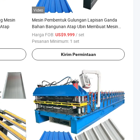
Video
ng Mesin
Mesin Pembentuk Gulungan Lapisan Ganda
 Atap
Bahan Bangunan Atap Ubin Membuat Mesin
Ubin Harga Rendah
Harga FOB:
/ set
US$9.999
Pesanan Minimum:
1 set
Kirim Permintaan