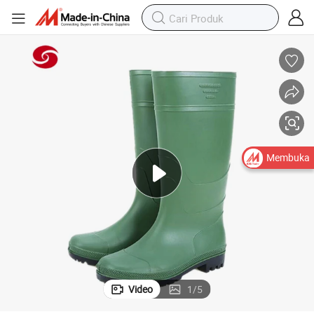
Membuka
Video
1
/
5