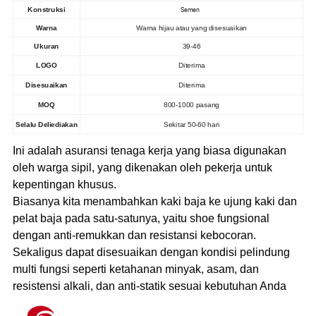
Semen
Konstruksi
Warna
Warna hijau atau yang disesuaikan
Ukuran
39-46
LOGO
Diterima
Disesuaikan
Diterima
MOQ
800-1000 pasang
Selalu Deliediakan
Sekitar 50-60 hari
Ini adalah asuransi tenaga kerja yang biasa digunakan
oleh warga sipil, yang dikenakan oleh pekerja untuk
kepentingan khusus.
Biasanya kita menambahkan kaki baja ke ujung kaki dan
pelat baja pada satu-satunya, yaitu shoe fungsional
dengan anti-remukkan dan resistansi kebocoran.
Sekaligus dapat disesuaikan dengan kondisi pelindung
multi fungsi seperti ketahanan minyak, asam, dan
resistensi alkali, dan anti-statik sesuai kebutuhan Anda