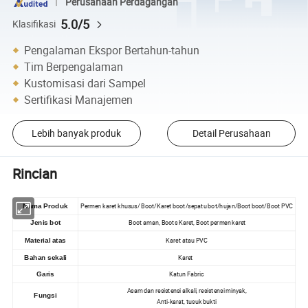
Perusahaan Perdagangan
5.0/5
Klasifikasi
Pengalaman Ekspor Bertahun-tahun
Tim Berpengalaman
Kustomisasi dari Sampel
Sertifikasi Manajemen
Lebih banyak produk
Detail Perusahaan
Rincian
Permen karet khusus/ Boot/Karet boot/sepatu bot/hujan/Boot boot/Boot PVC
Nama Produk
Boot aman, Boots Karet, Boot permen karet
Jenis bot
Karet atau PVC
Material atas
Karet
Bahan sekali
Katun Fabric
Garis
Asam dan resistensi alkali, resistensi minyak,
Fungsi
Anti-karat, tusuk bukti