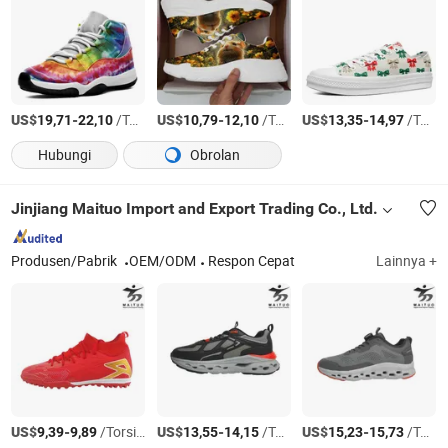
US$
-
/Torsi AS
US$
-
/Torsi AS
US$
-
/Torsi AS
19,71
22,10
10,79
12,10
13,35
14,97
Hubungi
Obrolan
Jinjiang Maituo Import and Export Trading Co., Ltd.
Produsen/Pabrik
OEM/ODM
Respon Cepat
Lainnya +
US$
-
/Torsi AS
US$
-
/Torsi AS
US$
-
/Torsi AS
9,39
9,89
13,55
14,15
15,23
15,73