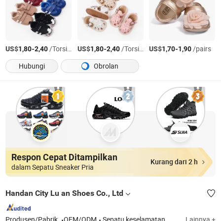
US$
-
/Torsi AS
US$
-
/Torsi AS
US$
-
/pairs
1,80
2,40
1,80
2,40
1,70
1,90
Hubungi
Obrolan
Respon Cepat Ditampilkan
Kurang dari 2 h
dalam Sepatu Sneaker Pria
Handan City Lu an Shoes Co., Ltd
Produsen/Pabrik
OEM/ODM
Sepatu keselamatan
Lainnya +