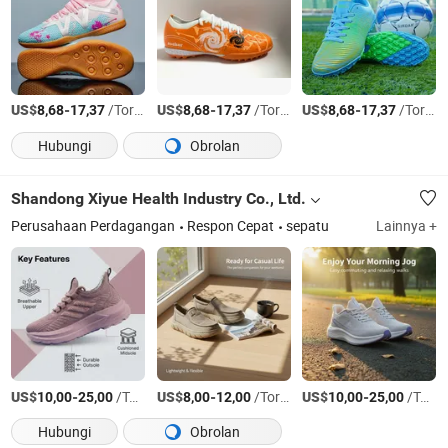
US$
-
/Torsi AS
US$
-
/Torsi AS
US$
-
/Torsi AS
8,68
17,37
8,68
17,37
8,68
17,37
Hubungi
Obrolan
Shandong Xiyue Health Industry Co., Ltd.
Perusahaan Perdagangan
Respon Cepat
sepatu
Lainnya +
US$
-
/Torsi AS
US$
-
/Torsi AS
US$
-
/Torsi AS
10,00
25,00
8,00
12,00
10,00
25,00
Hubungi
Obrolan