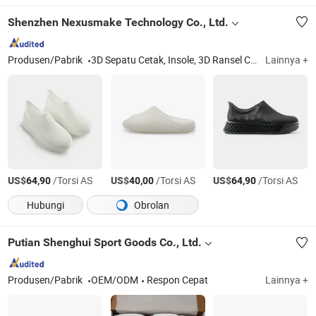
Shenzhen Nexusmake Technology Co., Ltd.
Produsen/Pabrik
3D Sepatu Cetak, Insole, 3D Ransel Cetak, Potret Minyak Tekstur Kustom, Kustomisasi 3D Foto Cetak, Hadiah Pribadi, Barang Dekorasi Rumah, 3D Barang Konsumen Cetak
Lainnya +
US$
/Torsi AS
US$
/Torsi AS
US$
/Torsi AS
64,90
40,00
64,90
Hubungi
Obrolan
Putian Shenghui Sport Goods Co., Ltd.
Produsen/Pabrik
OEM/ODM
Respon Cepat
Lainnya +