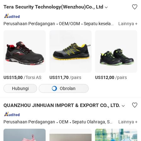
Tera Security Technology(Wenzhou)Co., Ltd
Perusahaan Perdagangan
OEM/ODM
Sepatu keselamatan
Lainnya +
US$
/Torsi AS
US$
/pairs
US$
/pairs
15,00
11,70
12,00
Hubungi
Obrolan
QUANZHOU JINHUAN IMPORT & EXPORT CO., LTD.
Perusahaan Perdagangan
OEM
Sepatu Olahraga, Sneakers, Bagian Atas Sepatu, Sol Sepatu, Bagian Atas Flyknit, Bagian Atas Jaring, Jaring Jacquard, sol sepatu olahraga, Sol EVA, sol TPU
Lainnya +