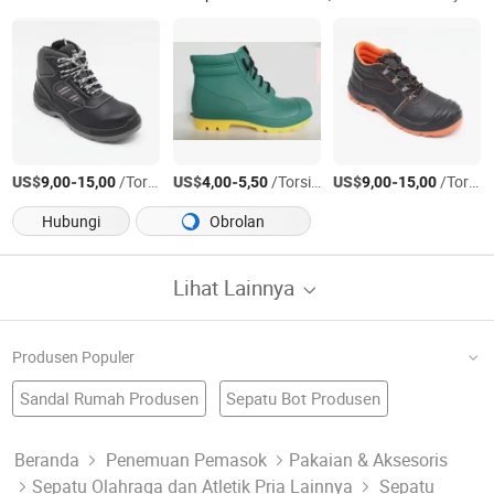
US$
-
/Torsi AS
US$
-
/Torsi AS
US$
-
/Torsi AS
9,00
15,00
4,00
5,50
9,00
15,00
Hubungi
Obrolan
Lihat Lainnya
Produsen Populer
Sandal Rumah Produsen
Sepatu Bot Produsen
Sepatu Keselamatan Pabrik
Sepatu Injeksi
Sepatu Nyaman
Sepatu Pu Pabrik
Sepatu Fashionable
Aksesoris Sepatu Produsen
Sepatu Kulit Produsen
Beranda
Penemuan Pemasok
Pakaian & Aksesoris
Sepatu Olahraga dan Atletik Pria Lainnya
Sepatu
Sepatu Formal Pabrik
Sepatu Diskon
Sepatu China
Sepatu Pekerja Pabrik
Sepatu Kain Produsen