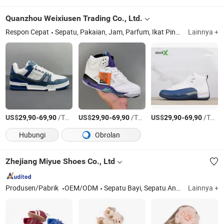
Quanzhou Weixiusen Trading Co., Ltd.
Respon Cepat
Sepatu, Pakaian, Jam, Parfum, Ikat Pinggang, Aksesori
Lainnya +
US$
-
/Torsi AS
US$
-
/Torsi AS
US$
-
/Torsi AS
29,90
69,90
29,90
69,90
29,90
69,90
Hubungi
Obrolan
Zhejiang Miyue Shoes Co., Ltd
Produsen/Pabrik
OEM/ODM
Sepatu Bayi, Sepatu Anak
Lainnya +