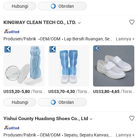
Hubungi
Obrolan
KINGWAY CLEAN TECH CO., LTD.
Produsen/Pabrik
OEM/ODM
Lap Bersih Ruangan, Sepatu Bersih Ruangan, Konsumabel Bersih Ruangan, Selip ESD, Nampan Plastik, Sarung Tangan Nitril
Lainnya +
US$
-
/Torsi AS
US$
-
/Torsi AS
US$
-
/Torsi AS
5,20
5,80
3,70
4,30
3,80
4,65
Hubungi
Obrolan
Yishui County Huadong Shoes Co., Ltd
Produsen/Pabrik
OEM/ODM
Sepatu, Sepatu Kanvas, Sepatu Kerja, Sepatu Santai, Sepatu Karet, Sepatu Vulkanisir, Sepatu Olahraga, Sepatu Anak, Sepatu Keselamatan, Plimsolls
Lainnya +