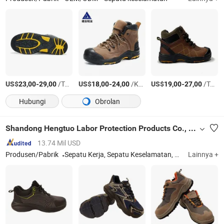
US$
-
/Torsi AS
US$
-
/Kotak
US$
-
/Torsi AS
23,00
29,00
18,00
24,00
19,00
27,00
Hubungi
Obrolan
Shandong Hengtuo Labor Protection Products Co., Ltd.
13.74 Mil USD
Produsen/Pabrik
Sepatu Kerja, Sepatu Keselamatan, Sepatu Keselamatan Toe Baja, Alas Kaki Keselamatan, Sepatu Keselamatan Industri, Sepatu Keselamatan Anti Statis, Sepatu Keselamatan Terisolasi, Sepatu Keselamatan Anti Penekanan, Sepatu Keselamatan Anti Tusukan, Sepatu Keselamatan Toe Komposit
Lainnya +