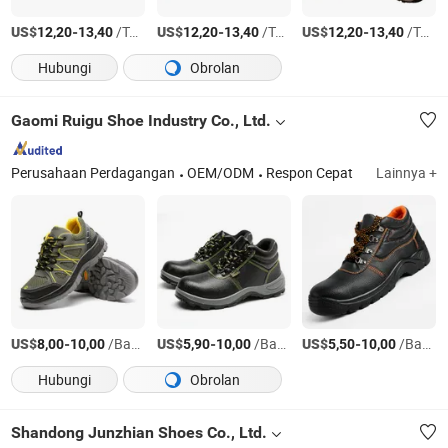
US$
-
/Torsi AS
US$
-
/Torsi AS
US$
-
/Torsi AS
12,20
13,40
12,20
13,40
12,20
13,40
Hubungi
Obrolan
Gaomi Ruigu Shoe Industry Co., Ltd.
Perusahaan Perdagangan
OEM/ODM
Respon Cepat
Lainnya +
US$
-
/Bagian
US$
-
/Bagian
US$
-
/Bagian
8,00
10,00
5,90
10,00
5,50
10,00
Hubungi
Obrolan
Shandong Junzhian Shoes Co., Ltd.