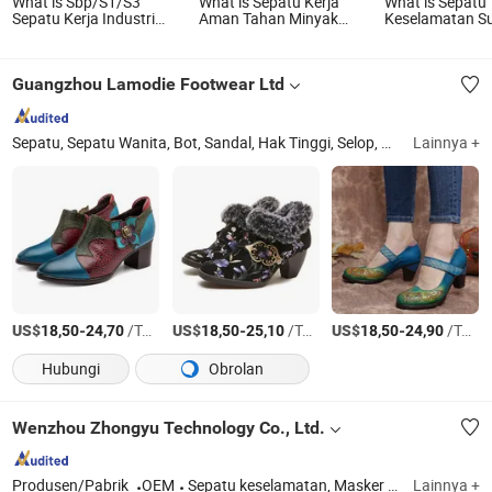
What is Sbp/S1/S3
What is Sepatu Kerja
What is Sepatu
Sepatu Kerja Industri
Aman Tahan Minyak
Keselamatan S
Kulit dengan Pelindung
dengan Pelindung Isolasi
Ringan Sepatu 
Jari Kaki Baja dan Pelat
Sole PU
Luar Ruangan 
Midsole untuk Pria
Jalan yang Dap
Guangzhou Lamodie Footwear Ltd
Pekerja
Disesuaikan
Sepatu, Sepatu Wanita, Bot, Sandal, Hak Tinggi, Selop, Clog, Datar
Lainnya +
Gu
US$
-
/Torsi AS
US$
-
/Torsi AS
US$
-
/Torsi AS
18,50
24,70
18,50
25,10
18,50
24,90
Hubungi
Obrolan
Wenzhou Zhongyu Technology Co., Ltd.
Produsen/Pabrik
OEM
Sepatu keselamatan, Masker wajah
Lainnya +