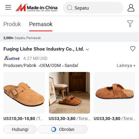
Produk
Pemasok
Sepatu Pemasok
2,000+
Fuqing Liuhe Shoe Industry Co., Ltd.
4.27 Mil USD
Produsen/Pabrik
OEM/ODM
Sandal
Lainnya +
US$
-
/Torsi AS
US$
-
/Torsi AS
US$
-
/Torsi AS
10,30
10,80
3,30
3,80
3,30
3,80
Hubungi
Obrolan