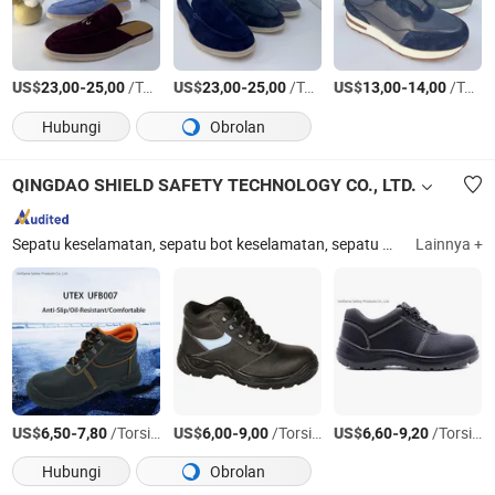
US$
-
/Torsi AS
US$
-
/Torsi AS
US$
-
/Torsi AS
23,00
25,00
23,00
25,00
13,00
14,00
Hubungi
Obrolan
QINGDAO SHIELD SAFETY TECHNOLOGY CO., LTD.
Sepatu keselamatan, sepatu bot keselamatan, sepatu militer, sepatu bot Goodyear welted, sepatu toe baja, sepatu kerja, sepatu PVC
Lainnya +
US$
-
/Torsi AS
US$
-
/Torsi AS
US$
-
/Torsi AS
6,50
7,80
6,00
9,00
6,60
9,20
Hubungi
Obrolan