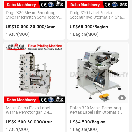
Dbgs-320 Mesin Pemotong
Dbdg-320 Label Perekat
Stiker Intermiten Semi Rotary
Sepenuhnya Otomatis 4-Shaft
untuk Film Label Kertas
Mesin Penggulungan Turret
Perekat Gulung, Pemotongan
US$10.000-30.000/Atur
US$65.000/Bagian
Otomatis, Pembuatan Die
1 Atur
(MOQ)
1 Bagian
(MOQ)
Cutting, Made in China
Mesin Cetak Flexo Label
Dbfqs-320 Mesin Pemotong
Warna Pemotongan Die
Kertas Label Film Otomatis
Laminasi Stamping Dingin
dengan Penggulungan Turret
Pemotongan Slitting
US$9.500-30.000/Atur
US$4.500/Bagian
1 Atur
(MOQ)
1 Bagian
(MOQ)