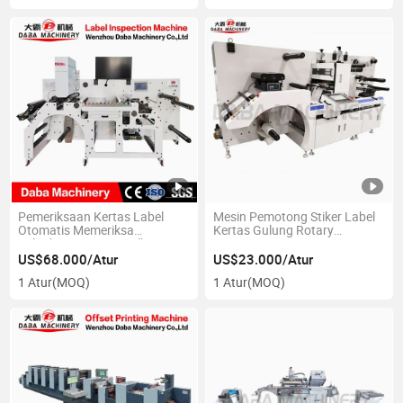
Pemeriksaan Kertas Label
Mesin Pemotong Stiker Label
Otomatis Memeriksa
Kertas Gulung Rotary
Pelatihan Mengumpulkan
Kecepatan Tinggi
Menumpuk Mesin
US$68.000/Atur
US$23.000/Atur
1 Atur
(MOQ)
1 Atur
(MOQ)