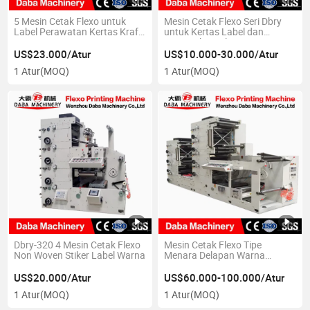
5 Mesin Cetak Flexo untuk
Mesin Cetak Flexo Seri Dbry
Label Perawatan Kertas Kraft
untuk Kertas Label dan
Otomatis Berwarna
Pencetakan Film
US$23.000/Atur
US$10.000-30.000/Atur
1 Atur
(MOQ)
1 Atur
(MOQ)
Dbry-320 4 Mesin Cetak Flexo
Mesin Cetak Flexo Tipe
Non Woven Stiker Label Warna
Menara Delapan Warna
dengan Pengering UV
US$20.000/Atur
US$60.000-100.000/Atur
1 Atur
(MOQ)
1 Atur
(MOQ)