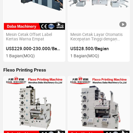
Mesin Cetak Offset Label
Mesin Cetak Layar Otomatis
Kertas Warna Empat
Kecepatan Tinggi dengan
Pendaftaran Ulang untuk
Pencetakan Label
US$229.000-230.000/Bagian
US$28.500/Bagian
Menghilangkan Goresan
1 Bagian
(MOQ)
1 Bagian
(MOQ)
Perak
Flexo Printing Press