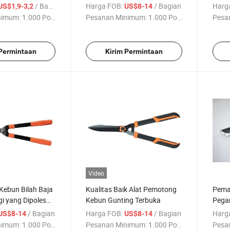
angkas Pohon
Pemangkas
/ Bagian
Harga FOB:
/ Bagian
Harg
US$1,9-3,2
US$8-14
nimum:
1.000 Potong
Pesanan Minimum:
1.000 Potong
Pesa
 Permintaan
Kirim Permintaan
Video
ebun Bilah Baja
Kualitas Baik Alat Pemotong
Pema
i yang Dipoles
Kebun Gunting Terbuka
Pega
Teles
/ Bagian
Harga FOB:
/ Bagian
Harg
US$8-14
US$8-14
dari 
nimum:
1.000 Potong
Pesanan Minimum:
1.000 Potong
Pesa