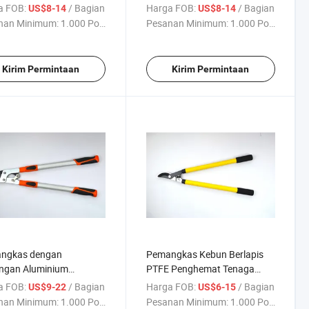
Karbon
a FOB:
/ Bagian
Harga FOB:
/ Bagian
US$8-14
US$8-14
nan Minimum:
1.000 Potong
Pesanan Minimum:
1.000 Potong
Kirim Permintaan
Kirim Permintaan
ngkas dengan
Pemangkas Kebun Berlapis
ngan Aluminium
PTFE Penghemat Tenaga
kopik Berkualitas Tinggi
Pemangkas Bypass
a FOB:
/ Bagian
Harga FOB:
/ Bagian
US$9-22
US$6-15
Baja
nan Minimum:
1.000 Potong
Pesanan Minimum:
1.000 Potong