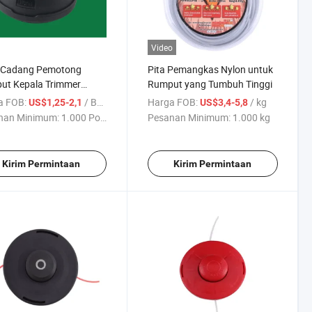
Video
 Cadang Pemotong
Pita Pemangkas Nylon untuk
ut Kepala Trimmer
Rumput yang Tumbuh Tinggi
n
a FOB:
/ Bagian
Harga FOB:
/ kg
US$1,25-2,1
US$3,4-5,8
nan Minimum:
1.000 Potong
Pesanan Minimum:
1.000 kg
Kirim Permintaan
Kirim Permintaan