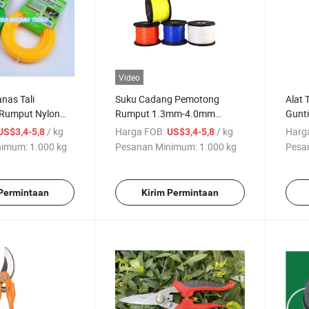
Video
nas Tali
Suku Cadang Pemotong
Alat 
Rumput Nylon
Rumput 1.3mm-4.0mm
Gunt
Tinggi
Kualitas Premium Benang
/ kg
Harga FOB:
/ kg
Harg
US$3,4-5,8
US$3,4-5,8
Pemangkas Bulat untuk
nimum:
1.000 kg
Pesanan Minimum:
1.000 kg
Pesa
Pemangkas Rumput
 Permintaan
Kirim Permintaan