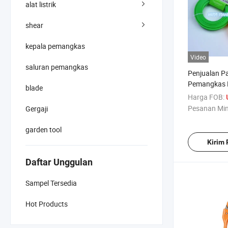
alat listrik
shear
kepala pemangkas
Video
saluran pemangkas
Penjualan Pa
Pemangkas 
blade
Berkualitas 
Harga FOB:
Pesanan Mi
Gergaji
garden tool
Kirim
Daftar Unggulan
Sampel Tersedia
Hot Products