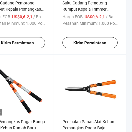
 Cadang Pemotong
Suku Cadang Pemotong
ut Kepala Pemangkas
Rumput Kepala Trimmer
Hitam Baja
a FOB:
/ Bagian
Harga FOB:
/ Bagian
US$0,6-2,1
US$0,6-2,1
nan Minimum:
1.000 Potong
Pesanan Minimum:
1.000 Potong
Kirim Permintaan
Kirim Permintaan
o
 Pemangkas Pagar Bunga
Penjualan Panas Alat Kebun
u Kebun Rumah Baru
Pemangkas Pagar Baja