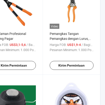
Video
Taman Profesional
Pemangkas Tangan
ing Pagar
Pemangkas dengan Lurus,
Gunting Kebun untuk Bunga
a FOB:
/ Bagian
Harga FOB:
/ Bagian
US$3,1-5,6
US$1,9-4
nan Minimum:
1.000 Potong
Pesanan Minimum:
1.000 Potong
Kirim Permintaan
Kirim Permintaan