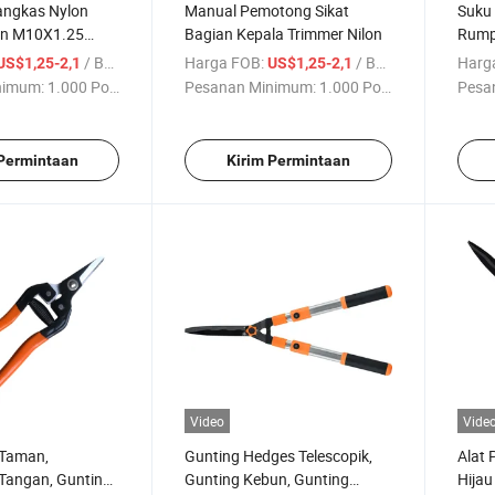
angkas Nylon
Manual Pemotong Sikat
Suku
an M10X1.25
Bagian Kepala Trimmer Nilon
Rump
Baja
/ Bagian
Harga FOB:
/ Bagian
Harg
US$1,25-2,1
US$1,25-2,1
nimum:
1.000 Potong
Pesanan Minimum:
1.000 Potong
Pesa
 Permintaan
Kirim Permintaan
Video
Vide
Taman,
Gunting Hedges Telescopik,
Alat
Tangan, Gunting
Gunting Kebun, Gunting
Hija