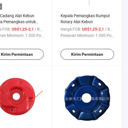
o
 Cadang Alat Kebun
Kepala Pemangkas Rumput
la Pemangkas untuk
Rotary Alat Kebun
tong Rumput
a FOB:
/ Bagian
Harga FOB:
/ Bagian
US$1,25-2,1
US$1,25-2,1
nan Minimum:
1.000 Potong
Pesanan Minimum:
1.000 Potong
Kirim Permintaan
Kirim Permintaan