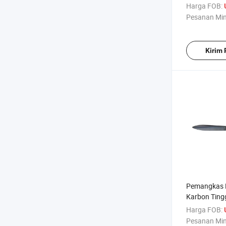
Taman, Pem
Harga FOB:
Pesanan Mi
Kirim
Pemangkas K
Karbon Tingg
50#
Harga FOB:
Pesanan Mi