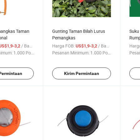
mangkas Taman
Gunting Taman Bilah Lurus
Suku
onal
Pemangkas
Rump
Nylo
/ Bagian
Harga FOB:
/ Bagian
Harg
US$1,9-3,2
US$1,9-3,2
nimum:
1.000 Potong
Pesanan Minimum:
1.000 Potong
Pesa
 Permintaan
Kirim Permintaan