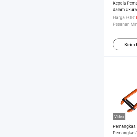
Kepala Pem
dalam Ukur
M12X1.75
Harga FOB:
Pesanan Mi
Kirim
Video
Pemangkas 
Pemangkas 