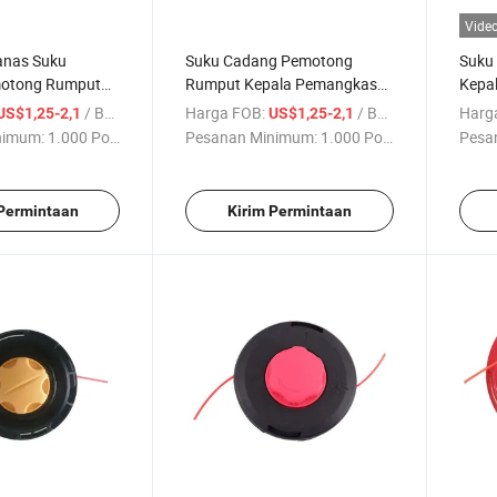
Vide
anas Suku
Suku Cadang Pemotong
Suku
otong Rumput
Rumput Kepala Pemangkas
Kepa
angkas Nylon
Nylon
Pemo
/ Bagian
Harga FOB:
/ Bagian
Harg
US$1,25-2,1
US$1,25-2,1
nimum:
1.000 Potong
Pesanan Minimum:
1.000 Potong
Pesa
 Permintaan
Kirim Permintaan