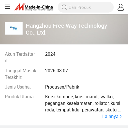
Hangzhou Free Way Technology
Co., Ltd.
Akun Terdaftar
2024
di:
Tanggal Masuk
2026-08-07
Terakhir:
Jenis Usaha:
Produsen/Pabrik
Produk Utama:
Kursi komode, kursi mandi, walker,
pegangan keselamatan, rollator, kursi
roda, tempat tidur perawatan, skuter
Lainnya
lutut, tongkat, kruk, bangku langkah,
bangku mandi