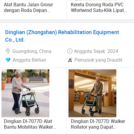
Alat Bantu Jalan Grosir
Kereta Dorong Roda PVC
negara di seluruh dunia selama bertahun-tahun. Kita
dengan Roda Depan
Whirlwind Satu-Klik Lipat
berkomitmen untuk menjadi mitra terpercaya dalam
Aluminium Alloy yang
Ganda Ringan Aluminium
industri medis dan menyediakan produk dan layanan
Dapat Disesuaikan dan
medis berkualitas tinggi bagi pelanggan global.
Dilepas
Dinglian (Zhongshan) Rehabilitation Equipment
Co., Ltd.
Guangdong, China
Anggota Sejak: 2024
Anggota Berlian
Pemasok yang Diaudit
Dinglian Dl-7077D Alat
Dinglian Dl-7077D Walker
Bantu Mobilitas Walker
Rollator yang Dapat
Rollator untuk Transfer
Disesuaikan dengan Roda