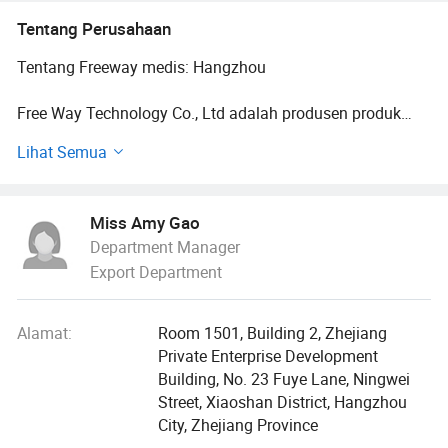
Tentang Perusahaan
Tentang Freeway medis: Hangzhou
Free Way Technology Co., Ltd adalah produsen produk
Medical AIDS terkemuka. Dengan pengalaman lebih dari
Lihat Semua
10 tahun, pabrik ini telah lulus BSCI FDA ISO13485
ISO14001 dan sertifikasi sistem kualitas lainnya.
Miss Amy Gao
18 Jintian Road, Desa Wangxitian, Xangszhu Town,
Department Manager
Yongkang City, Provinsi Zhejiang, Cina.
Export Department
Alamat Kantor: Kamar 1501, Building 2, Zhejiang Private
Enterprise Development Building, No. 23 Fuye Lane,
Alamat:
Room 1501, Building 2, Zhejiang
Ningwei Street, Xiaangshan District, Hangzhou City
Private Enterprise Development
Building, No. 23 Fuye Lane, Ningwei
telah memberikan dedikasi kami terhadap kualitas,
Street, Xiaoshan District, Hangzhou
layanan, dan inovasi telah menetapkan dan
City, Zhejiang Province
mengamankan posisi kami sebagai pabrikan terkemuka,