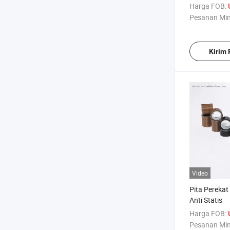
Industri
Harga FOB:
Pesanan Mi
Kirim
Video
Pita Perekat
Anti Statis
Harga FOB:
Pesanan Mi