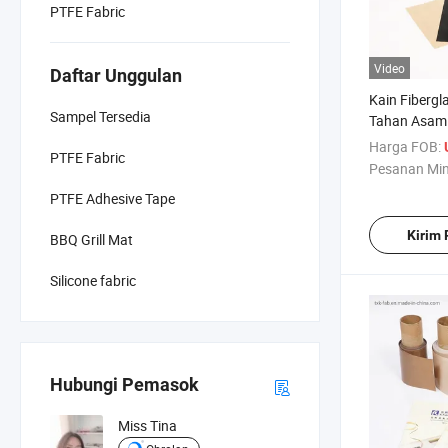
PTFE Fabric
Video
Daftar Unggulan
Kain Fibergl
Sampel Tersedia
Tahan Asam
Industri
Harga FOB:
PTFE Fabric
Pesanan Mi
PTFE Adhesive Tape
Kirim
BBQ Grill Mat
Silicone fabric
Hubungi Pemasok
Miss Tina