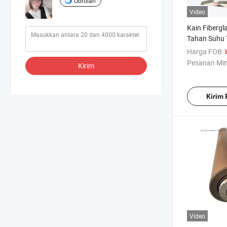
Obrolan
Video
Kain Fibergl
Tahan Suhu 
Industri
Harga FOB:
Pesanan Mi
Kirim
Kirim
Video