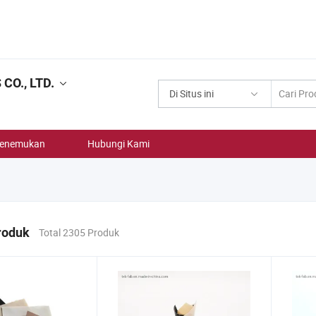
O., LTD.
Di Situs ini
enemukan
Hubungi Kami
roduk
Total 2305 Produk