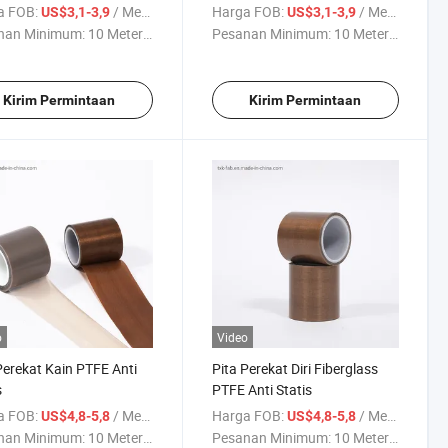
tri
Tinggi untuk Industri
a FOB:
/ Meter persegi
Harga FOB:
/ Meter persegi
US$3,1-3,9
US$3,1-3,9
nan Minimum:
10 Meter ...
Pesanan Minimum:
10 Meter ...
Kirim Permintaan
Kirim Permintaan
o
Video
Perekat Kain PTFE Anti
Pita Perekat Diri Fiberglass
s
PTFE Anti Statis
a FOB:
/ Meter persegi
Harga FOB:
/ Meter persegi
US$4,8-5,8
US$4,8-5,8
nan Minimum:
10 Meter ...
Pesanan Minimum:
10 Meter ...