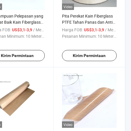
o
Video
mpuan Pelepasan yang
Pita Perekat Kain Fiberglass
t Baik Kain Fiberglass
PTFE Tahan Panas dan Anti
apis PTFE untuk Kemasan
Lengket untuk Kemasan
a FOB:
/ Meter persegi
Harga FOB:
/ Meter persegi
US$3,1-3,9
US$3,1-3,9
tri
Industri
nan Minimum:
10 Meter ...
Pesanan Minimum:
10 Meter ...
Kirim Permintaan
Kirim Permintaan
o
Video