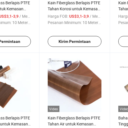
ass Berlapis PTFE
Kain Fiberglass Berlapis PTFE
Kain 
ntuk Kemasan
Tahan Korosi untuk Kemasan
Taha
Industri
Indus
/ Meter persegi
Harga FOB:
/ Meter persegi
Harg
US$3,1-3,9
US$3,1-3,9
nimum:
10 Meter ...
Pesanan Minimum:
10 Meter ...
Pesa
 Permintaan
Kirim Permintaan
Video
Vide
ass Berlapis PTFE
Kain Fiberglass Berlapis PTFE
Bahan
 untuk Kemasan
Tahan Air untuk Kemasan
Tingg