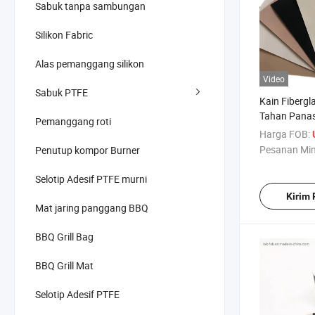
Sabuk tanpa sambungan
Silikon Fabric
Alas pemanggang silikon
Video
Sabuk PTFE
Kain Fibergl
Tahan Pana
Pemanggang roti
Industri
Harga FOB:
Pesanan Mi
Penutup kompor Burner
Selotip Adesif PTFE murni
Kirim
Mat jaring panggang BBQ
BBQ Grill Bag
BBQ Grill Mat
Selotip Adesif PTFE