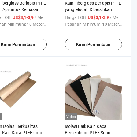
Fiberglass Berlapis PTFE
Kain Fiberglass Berlapis PTFE
n Api untuk Kemasan
yang Mudah Dibersihkan
tri
untuk Kemasan Industri
a FOB:
/ Meter persegi
Harga FOB:
/ Meter persegi
US$3,1-3,9
US$3,1-3,9
nan Minimum:
10 Meter ...
Pesanan Minimum:
10 Meter ...
Kirim Permintaan
Kirim Permintaan
o
Video
 Isolasi Berkualitas
Isolasi Baik Kain Kaca
i Kain Kaca PTFE untuk
Berselubung PTFE Suhu