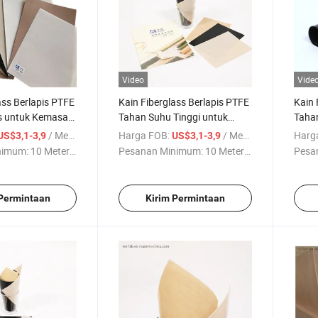
Video
Vide
ass Berlapis PTFE
Kain Fiberglass Berlapis PTFE
Kain 
s untuk Kemasan
Tahan Suhu Tinggi untuk
Taha
Kemasan Industri
Kemas
/ Meter persegi
Harga FOB:
/ Meter persegi
Harg
US$3,1-3,9
US$3,1-3,9
nimum:
10 Meter ...
Pesanan Minimum:
10 Meter ...
Pesa
 Permintaan
Kirim Permintaan