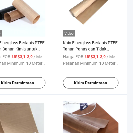
o
Video
Fiberglass Berlapis PTFE
Kain Fiberglass Berlapis PTFE
n Bahan Kimia untuk
Tahan Panas dan Tidak
an Industri
Lengket untuk Industri
a FOB:
/ Meter persegi
Harga FOB:
/ Meter persegi
US$3,1-3,9
US$3,1-3,9
nan Minimum:
10 Meter ...
Pesanan Minimum:
10 Meter ...
Kirim Permintaan
Kirim Permintaan