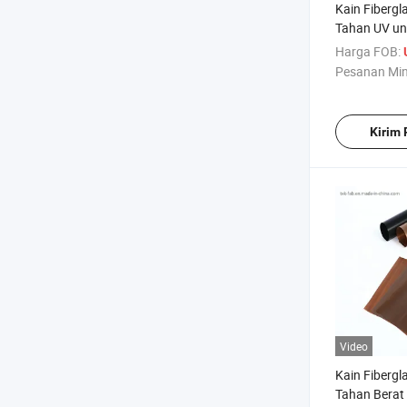
Kain Fibergl
Tahan UV u
Industri
Harga FOB:
Pesanan Mi
Kirim
Video
Kain Fibergl
Tahan Berat