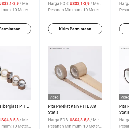
Industri
Indus
/ Meter persegi
Harga FOB:
/ Meter persegi
Harg
US$3,1-3,9
US$3,1-3,9
nimum:
10 Meter ...
Pesanan Minimum:
10 Meter ...
Pesa
 Permintaan
Kirim Permintaan
Video
Vide
 Fiberglass PTFE
Pita Perekat Kain PTFE Anti
Pita 
Statis
Stati
/ Meter persegi
Harga FOB:
/ Meter persegi
Harg
US$4,8-5,8
US$4,8-5,8
nimum:
10 Meter ...
Pesanan Minimum:
10 Meter ...
Pesa