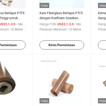
Video
Vide
ass Berlapis PTFE
Kain Fiberglass Berlapis PTFE
Kema
Tinggi untuk
dengan Koefisien Gesekan
Sanga
Rendah untuk Kemasan
Berl
/ Meter persegi
Harga FOB:
/ Meter persegi
Harg
US$3,1-3,9
US$3,1-3,9
Industri
Indus
nimum:
10 Meter ...
Pesanan Minimum:
10 Meter ...
Pesa
 Permintaan
Kirim Permintaan
Video
Vide