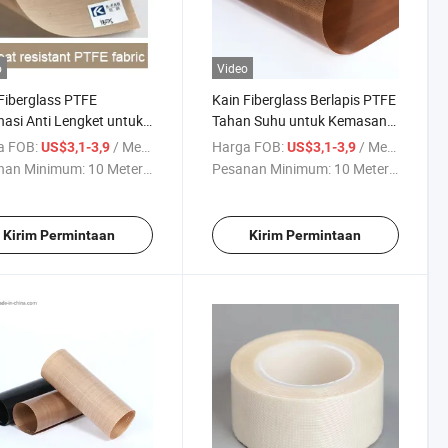
o
Video
Fiberglass PTFE
Kain Fiberglass Berlapis PTFE
asi Anti Lengket untuk
Tahan Suhu untuk Kemasan
an Industri
Industri
a FOB:
/ Meter persegi
Harga FOB:
/ Meter persegi
US$3,1-3,9
US$3,1-3,9
nan Minimum:
10 Meter ...
Pesanan Minimum:
10 Meter ...
Kirim Permintaan
Kirim Permintaan