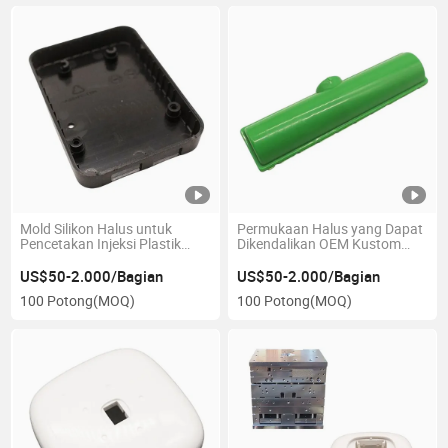
Mold Silikon Halus untuk
Permukaan Halus yang Dapat
Pencetakan Injeksi Plastik
Dikendalikan OEM Kustom
untuk Casing Earphone
Cetakan Presisi Tinggi untuk
Kemasan Makanan
US$50-2.000/Bagian
US$50-2.000/Bagian
100 Potong
(MOQ)
100 Potong
(MOQ)