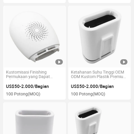
Kustomisasi Finishing
Ketahanan Suhu Tinggi OEM
Permukaan yang Dapat
ODM Kustom Plastik Premium
Dikendalikan Proses
Presisi Pencetakan Injeksi
Pencetakan Injeksi Plastik
Cetakan
US$50-2.000/Bagian
US$50-2.000/Bagian
Cetakan untuk Aksesori
100 Potong
(MOQ)
100 Potong
(MOQ)
Kemasan