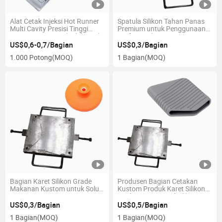
Alat Cetak Injeksi Hot Runner
Spatula Silikon Tahan Panas
Multi Cavity Presisi Tinggi
Premium untuk Penggunaan
OEM Kustom untuk Elektronik
Profesional
Otomotif Mold Plastik
US$0,6-0,7/Bagian
US$0,3/Bagian
1.000 Potong
(MOQ)
1 Bagian
(MOQ)
Bagian Karet Silikon Grade
Produsen Bagian Cetakan
Makanan Kustom untuk Solusi
Kustom Produk Karet Silikon
OEM
Gasket Karet Segel Silikon
US$0,3/Bagian
US$0,5/Bagian
1 Bagian
(MOQ)
1 Bagian
(MOQ)