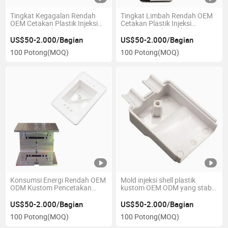
Tingkat Kegagalan Rendah
Tingkat Limbah Rendah OEM
OEM Cetakan Plastik Injeksi
Cetakan Plastik Injeksi
Kustom untuk Tutup Botol
Kustom untuk Produk
Medis
Elektronik
US$50-2.000/Bagian
US$50-2.000/Bagian
100 Potong
(MOQ)
100 Potong
(MOQ)
Konsumsi Energi Rendah OEM
Mold injeksi shell plastik
ODM Kustom Pencetakan
kustom OEM ODM yang stabil
Injeksi Plastik untuk Eksterior
tinggi untuk rumah earphone
Otomotif
US$50-2.000/Bagian
US$50-2.000/Bagian
100 Potong
(MOQ)
100 Potong
(MOQ)