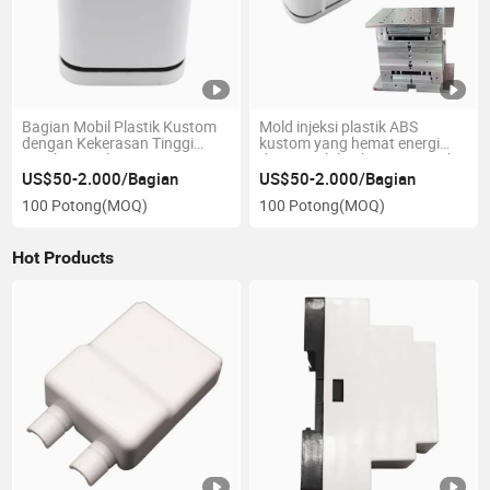
Bagian Mobil Plastik Kustom
Mold injeksi plastik ABS
dengan Kekerasan Tinggi
kustom yang hemat energi
Cetakan Injeksi
dan ramah lingkungan untuk
aksesori
US$50-2.000/Bagian
US$50-2.000/Bagian
100 Potong
(MOQ)
100 Potong
(MOQ)
Hot Products