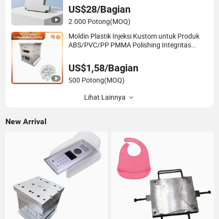
Logam untuk Suku Cadang Otomotif dan
US$28/Bagian
Medis, Prototyping Cepat
2.000 Potong
(MOQ)
Moldin Plastik Injeksi Kustom untuk Produk
ABS/PVC/PP PMMA Polishing Integritas
Pembuatan Polimer OEM ODM Moulding
US$1,58/Bagian
500 Potong
(MOQ)
Lihat Lainnya
New Arrival