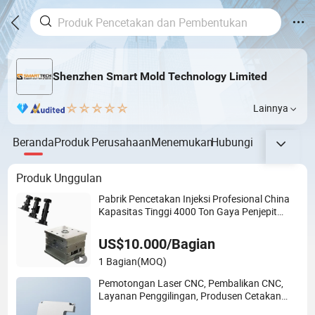
Shenzhen Smart Mold Technology Limited
Lainnya
Beranda
Produk
Perusahaan
Menemukan
Hubungi
Produk Unggulan
Pabrik Pencetakan Injeksi Profesional China
Kapasitas Tinggi 4000 Ton Gaya Penjepit
untuk Komponen Plastik Besar, Desain
Cetakan Kustom, dan Manufaktur Presisi
US$10.000/Bagian
1 Bagian
(MOQ)
Pemotongan Laser CNC, Pembalikan CNC,
Layanan Penggilingan, Produsen Cetakan
Presisi, Pengecoran Die, Penyedia Fabrikasi