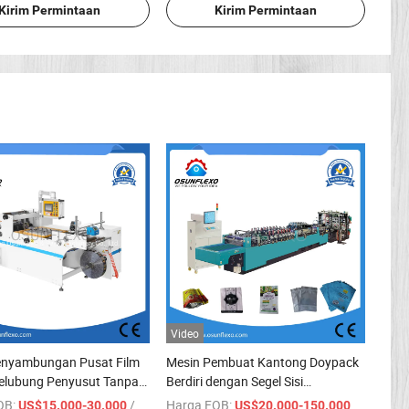
Kirim Permintaan
Kirim Permintaan
Video
enyambungan Pusat Film
Mesin Pembuat Kantong Doypack
Selubung Penyusut Tanpa
Berdiri dengan Segel Sisi
ecepatan Tinggi
Multifungsi 3 / Kantong dengan
OB:
/ set
Harga FOB:
/ Atur
US$15.000-30.000
US$20.000-150.000