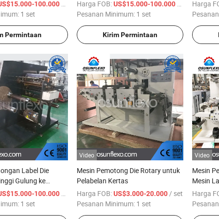
Tinggi untuk Stiker Label Perekat
Tinggi Pr
/ set
Harga FOB:
/ set
Harga F
US$15.000-100.000
US$15.000-100.000
Sendiri Kertas Iml Perangkat
Kertas d
nimum:
1 set
Pesanan Minimum:
1 set
Pesanan
Pemotongan Label dengan
Pemotongan
im Permintaan
Kirim Permintaan
Video
Video
ongan Label Die
Mesin Pemotong Die Rotary untuk
Mesin P
nggi Gulung ke
Pelabelan Kertas
Mesin La
Gulung ke Lembaran
/ set
Harga FOB:
/ set
Harga F
US$15.000-100.000
US$3.000-20.000
nimum:
1 set
Pesanan Minimum:
1 set
Pesanan