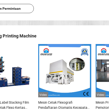
im Permintaan
g Printing Machine
Video
Video
Label Stacking Film
Mesin Cetak Flexografi
Mesin Pr
tak Flexo Kertas
Pendaftaran Otomatis Kecepatan
Pemoton