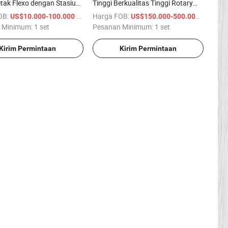
tak Flexo dengan Stasiun
Tinggi Berkualitas Tinggi Rotary
gan Rotary dan Stasiun
Penuh
OB:
/ set
Harga FOB:
/ set
US$10.000-100.000
US$150.000-500.000
gan Pencetak Label
 Minimum:
1 set
Pesanan Minimum:
1 set
Kirim Permintaan
Kirim Permintaan