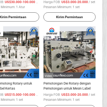
esisi Tinggi untuk Label
Presisi Tinggi
OB:
/ Atur
Harga FOB:
/ set
US$30.000-100.000
US$3.000-20.000
an Film
 Minimum:
1 Atur
Pesanan Minimum:
1 set
Kirim Permintaan
Kirim Permintaan
Video
emotong Rotary untuk
Pemotongan Die Rotary dengan
bel Kertas
Pemotongan untuk Mesin Label
OB:
/ set
Harga FOB:
/ set
US$15.000-100.000
US$3.000-20.000
 Minimum:
1 set
Pesanan Minimum:
1 set