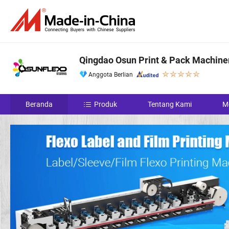
Qingdao Osun Print & Pack Machiner
Anggota Berlian
Beranda
Produk
Tentang Kami
M