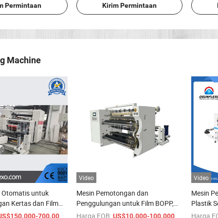
im Permintaan
Kirim Permintaan
ng Machine
Video
Video
 Otomatis untuk
Mesin Pemotongan dan
Mesin P
ngan Kertas dan Film
Penggulungan untuk Film BOPP,
Plastik 
 PE Pet PVC, Mesin
PVC, Pet, Aluminium, Foil, Perekat
Bentuk K
/ set
Harga FOB:
/ set
Harga F
US$150.000-700.000
US$10.000-100.000