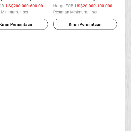
Pembungkus Burger
OB:
/ set
Harga FOB:
/ set
US$200.000-600.000
US$20.000-100.000
s Penuh
 Minimum:
1 set
Pesanan Minimum:
1 set
Kirim Permintaan
Kirim Permintaan