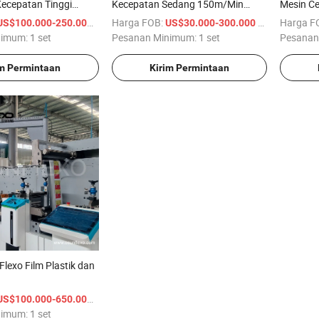
Kecepatan Tinggi
Kecepatan Sedang 150m/Min
Mesin Ce
dan Film Plastik
Mesin
Pemoton
/ set
Harga FOB:
/ set
Harga F
US$100.000-250.000
US$30.000-300.000
Pemoton
nimum:
1 set
Pesanan Minimum:
1 set
Pesanan
im Permintaan
Kirim Permintaan
Flexo Film Plastik dan
/ set
US$100.000-650.000
nimum:
1 set