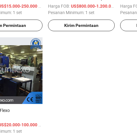
asi Kemasan
Tinggi
Kertas 
/ set
Harga FOB:
/ set
Harga F
US$15.000-250.000
US$800.000-1.200.000
Otomati
nimum:
1 set
Pesanan Minimum:
1 set
Pesanan
im Permintaan
Kirim Permintaan
Flexo
/ set
US$20.000-100.000
nimum:
1 set