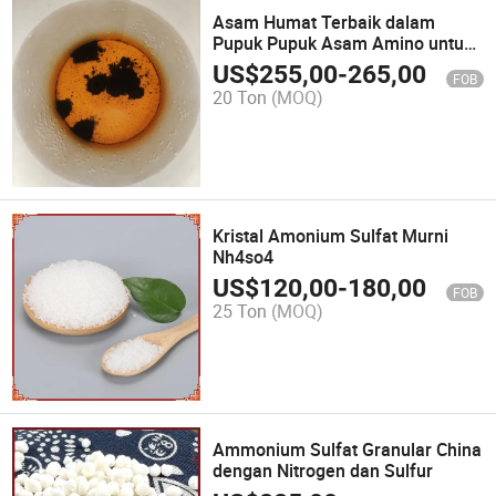
Asam Humat Terbaik dalam
Pupuk Pupuk Asam Amino untuk
Tanaman
US$
255,00
-
265,00
FOB
20 Ton
(MOQ)
Kristal Amonium Sulfat Murni
Nh4so4
US$
120,00
-
180,00
FOB
25 Ton
(MOQ)
Ammonium Sulfat Granular China
dengan Nitrogen dan Sulfur