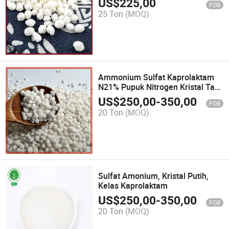
US$
225,00
FOB
25 Ton
(MOQ)
Ammonium Sulfat Kaprolaktam
N21% Pupuk Nitrogen Kristal Tak
Berwarna CAS 7783-20-2
US$
250,00
-
350,00
FOB
20 Ton
(MOQ)
Sulfat Amonium, Kristal Putih,
Kelas Kaprolaktam
US$
250,00
-
350,00
FOB
20 Ton
(MOQ)