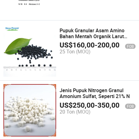
Pupuk Granular Asam Amino
Bahan Mentah Organik Larut
Dalam Air
US$
160,00
-
200,00
FOB
25 Ton
(MOQ)
Jenis Pupuk Nitrogen Granul
Amonium Sulfat, Seperti 21% N
US$
250,00
-
350,00
FOB
20 Ton
(MOQ)