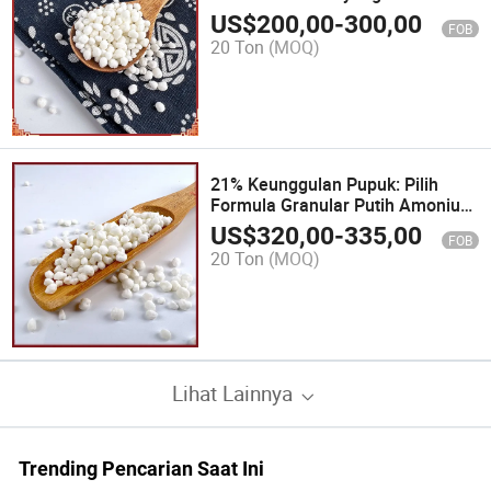
Sepenuhnya Larut dengan
US$
200,00
-
300,00
FOB
Nitrogen dan Sulfur
20 Ton
(MOQ)
21% Keunggulan Pupuk: Pilih
Formula Granular Putih Amonium
Sulfat Kami 20
US$
320,00
-
335,00
FOB
20 Ton
(MOQ)
Lihat Lainnya
Trending Pencarian Saat Ini