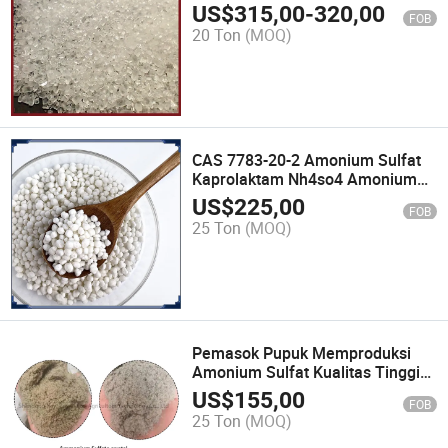
US$
315,00
-
320,00
FOB
20 Ton
(MOQ)
CAS 7783-20-2 Amonium Sulfat
Kaprolaktam Nh4so4 Amonium
Sulfat
US$
225,00
FOB
25 Ton
(MOQ)
Pemasok Pupuk Memproduksi
Amonium Sulfat Kualitas Tinggi
Kelas Kaprolaktam
US$
155,00
FOB
25 Ton
(MOQ)