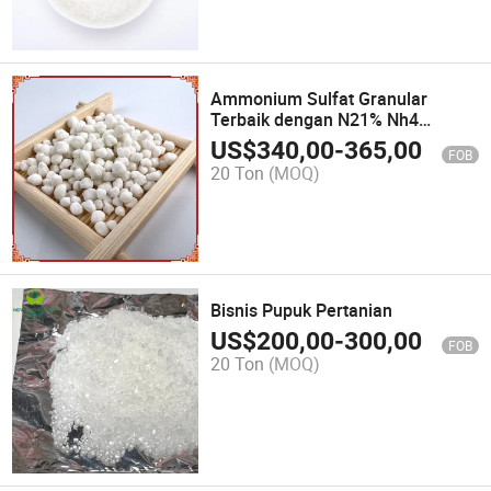
Ammonium Sulfat Granular
Terbaik dengan N21% Nh4
2so4rogen dan 23sulfur Dari
US$
340,00
-
365,00
FOB
China
20 Ton
(MOQ)
Bisnis Pupuk Pertanian
US$
200,00
-
300,00
FOB
20 Ton
(MOQ)