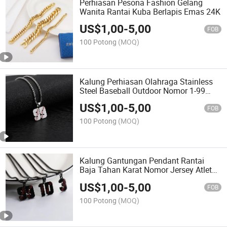
Perhiasan Pesona Fashion Gelang
Wanita Rantai Kuba Berlapis Emas 24K
US$
1,00
-
5,00
FOB
100 Potong
(MOQ)
Kalung Perhiasan Olahraga Stainless
Steel Baseball Outdoor Nomor 1-99
Kalung Pria
US$
1,00
-
5,00
FOB
100 Potong
(MOQ)
Kalung Gantungan Pendant Rantai
Baja Tahan Karat Nomor Jersey Atlet
Baseball Pria
US$
1,00
-
5,00
FOB
100 Potong
(MOQ)