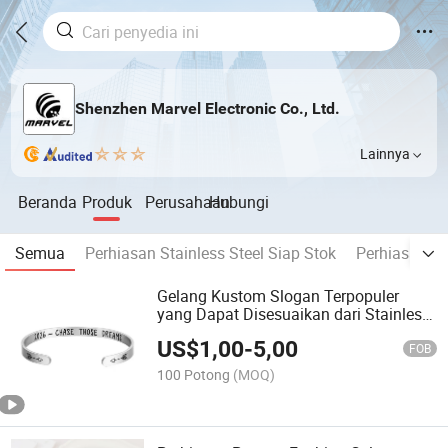
Shenzhen Marvel Electronic Co., Ltd.
Lainnya
Beranda
Produk
Perusahaan
Hubungi
Semua
Perhiasan Stainless Steel Siap Stok
Perhiasan St
Gelang Kustom Slogan Terpopuler
yang Dapat Disesuaikan dari Stainless
Steel dengan Cuff Terbuka
US$
1,00
-
5,00
FOB
100 Potong
(MOQ)