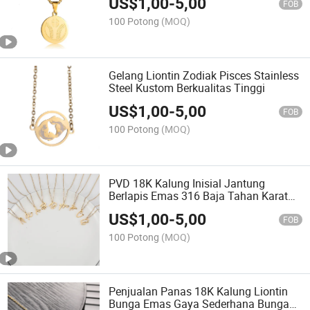
US$
1,00
-
5,00
FOB
100 Potong
(MOQ)
Gelang Liontin Zodiak Pisces Stainless
Steel Kustom Berkualitas Tinggi
US$
1,00
-
5,00
FOB
100 Potong
(MOQ)
PVD 18K Kalung Inisial Jantung
Berlapis Emas 316 Baja Tahan Karat
Wanita Trendy
US$
1,00
-
5,00
FOB
100 Potong
(MOQ)
Penjualan Panas 18K Kalung Liontin
Bunga Emas Gaya Sederhana Bunga