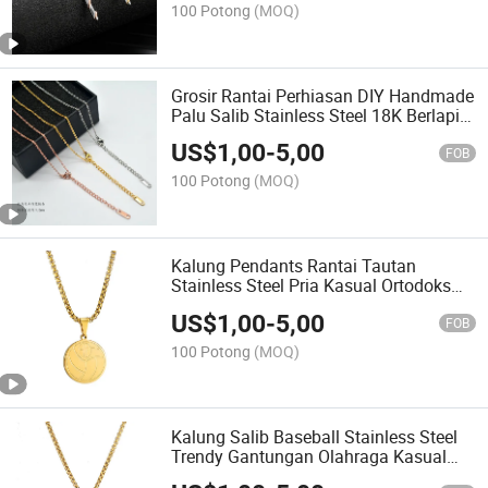
100 Potong
(MOQ)
Grosir Rantai Perhiasan DIY Handmade
Palu Salib Stainless Steel 18K Berlapis
Emas
US$
1,00
-
5,00
FOB
100 Potong
(MOQ)
Kalung Pendants Rantai Tautan
Stainless Steel Pria Kasual Ortodoks
Bola Basket Bola Voli
US$
1,00
-
5,00
FOB
100 Potong
(MOQ)
Kalung Salib Baseball Stainless Steel
Trendy Gantungan Olahraga Kasual
untuk Pria Wanita