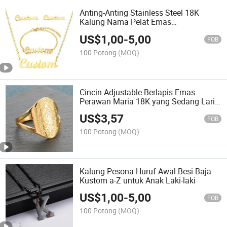
Anting-Anting Stainless Steel 18K
Kalung Nama Pelat Emas
Personalisasi Nama Kustom
US$
1,00
-
5,00
FOB
100 Potong
(MOQ)
Cincin Adjustable Berlapis Emas
Perawan Maria 18K yang Sedang Laris
untuk Wanita
US$
3,57
FOB
100 Potong
(MOQ)
Kalung Pesona Huruf Awal Besi Baja
Kustom a-Z untuk Anak Laki-laki
US$
1,00
-
5,00
FOB
100 Potong
(MOQ)