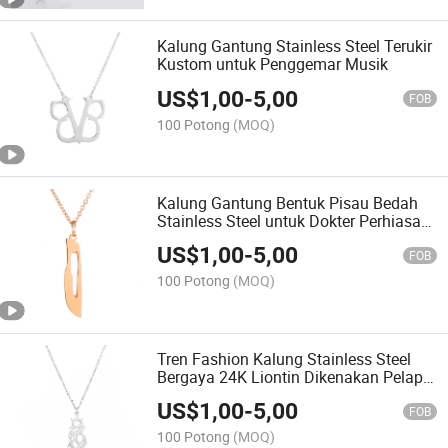
Kalung Gantung Stainless Steel Terukir
Kustom untuk Penggemar Musik
US$
1,00
-
5,00
FOB
100 Potong
(MOQ)
Kalung Gantung Bentuk Pisau Bedah
Stainless Steel untuk Dokter Perhiasan
Pesona Medis
US$
1,00
-
5,00
FOB
100 Potong
(MOQ)
Tren Fashion Kalung Stainless Steel
Bergaya 24K Liontin Dikenakan Pelapis
Emas Terukir Laser
US$
1,00
-
5,00
FOB
100 Potong
(MOQ)