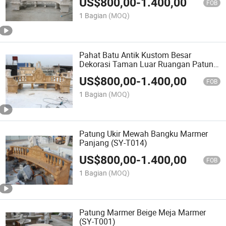
US$
800,00
-
1.400,00
FOB
1 Bagian
(MOQ)
Pahat Batu Antik Kustom Besar
Dekorasi Taman Luar Ruangan Patung
dan Ukiran Furnitur Kursi Panjang
US$
800,00
-
1.400,00
Taman Bangku Marmer Beige (SY-
FOB
T010)
1 Bagian
(MOQ)
Patung Ukir Mewah Bangku Marmer
Panjang (SY-T014)
US$
800,00
-
1.400,00
FOB
1 Bagian
(MOQ)
Patung Marmer Beige Meja Marmer
(SY-T001)