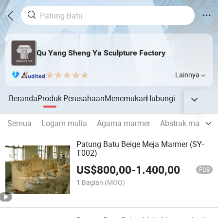
Qu Yang Sheng Ya Sculpture Factory
Lainnya
Beranda
Produk
Perusahaan
Menemukan
Hubungi
Semua
Logam mulia
Agama marmer
Abstrak marmer
Patung Batu Beige Meja Marmer (SY-
T002)
US$
800,00
-
1.400,00
FOB
1 Bagian
(MOQ)