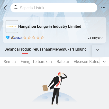
Hangzhou Longwin Industry Limited
Lainnya
Beranda
Produk
Perusahaan
Menemukan
Hubungi
Semua
Energi Terbarukan
Baterai
Aksesori Baterai
T