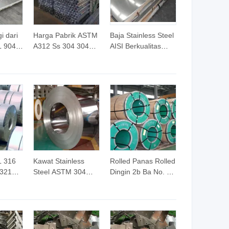
ubang
Lembaran Logam
yang Diperluas
i dari
Harga Pabrik ASTM
Baja Stainless Steel
L 904L
A312 Ss 304 304L
AISI Berkualitas
lat
316 316L Pipa
Tinggi Batang Bulat
el
Tabung Stainless
2.4668 2.4586
Steel Seamless
Inconel 600 601 625
Pemasok
718 Koil Paduan
Nikel
L 316
Kawat Stainless
Rolled Panas Rolled
 321
Steel ASTM 304
Dingin 2b Ba No. 1
316 316L 409
Finishing 304 Kawat
el
dengan Ketebalan
Stainless Steel
si dan
0.25-4mm
Kawat Paduan
Aluminium