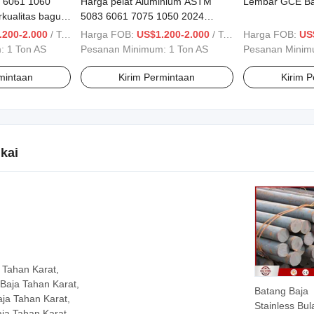
 6061 1060
Harga pelat Aluminium ASTM
Lembar GCE Baj
rkualitas bagus
5083 6061 7075 1050 2024
k tinggal
Lembar Campuran Aluminium
.200-2.000
/ Ton AS
Harga FOB:
US$1.200-2.000
/ Ton AS
Harga FOB:
US
ium 0,5 mm
Seng 3003
m:
1 Ton AS
Pesanan Minimum:
1 Ton AS
Pesanan Mini
mintaan
Kirim Permintaan
Kirim 
kai
 Tahan Karat,
Baja Tahan Karat,
Batang Baja
aja Tahan Karat,
Stainless Bul
aja Tahan Karat,