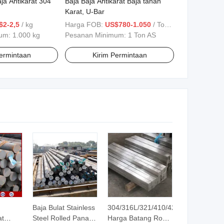
a Antikarat 304
Baja Baja Antikarat Baja tahan
Karat, U-Bar
$2-2,5
/ kg
Harga FOB:
US$780-1.050
/ Ton AS
mum:
1.000 kg
Pesanan Minimum:
1 Ton AS
Permintaan
Kirim Permintaan
Baja Bulat Stainless
304/316L/321/410/420
at
Steel Rolled Panas
Harga Batang Rod