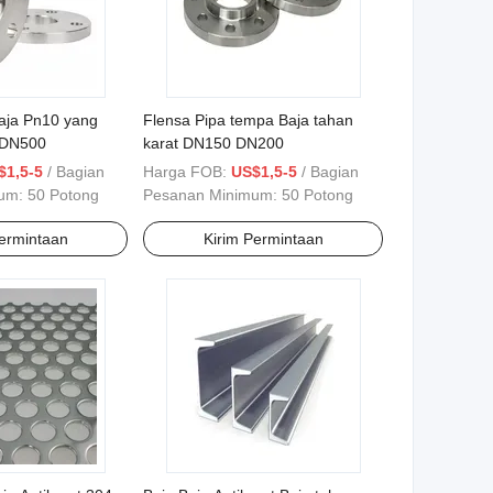
aja Pn10 yang
Flensa Pipa tempa Baja tahan
a DN500
karat DN150 DN200
$1,5-5
/ Bagian
Harga FOB:
US$1,5-5
/ Bagian
mum:
50 Potong
Pesanan Minimum:
50 Potong
Permintaan
Kirim Permintaan