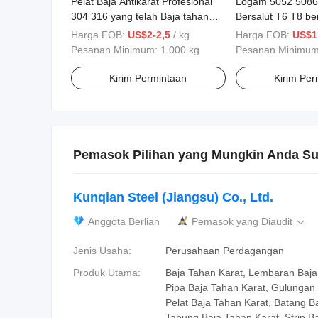
Pelat Baja Antikarat Profesional
Logam 5052 5086
304 316 yang telah Baja tahan
Bersalut T6 T8 be
Karat
Pelat Lembar untu
Harga FOB:
US$2-2,5
/ kg
Harga FOB:
US$1
Aluminium Alumin
Pesanan Minimum:
1.000 kg
Pesanan Minimu
Kirim Permintaan
Kirim Per
Pemasok Pilihan yang Mungkin Anda Su
Kunqian Steel (Jiangsu) Co., Ltd.
Anggota Berlian
Pemasok yang Diaudit

Jenis Usaha:
Perusahaan Perdagangan
Produk Utama:
Baja Tahan Karat, Lembaran Baja
Pipa Baja Tahan Karat, Gulungan 
Pelat Baja Tahan Karat, Batang B
Tabung Baja Tahan Karat, Strip B