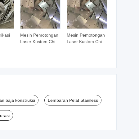
ikasi
Mesin Pemotongan
Mesin Pemotongan
Laser Kustom China
Laser Kustom China
el
untuk
untuk
Pembengkokan
Pembengkokan
Enclosure Stainless
Enclosure Stainless
Steel Fabrikasi
Steel Fabrikasi
Lembaran Logam
Lembaran Logam
an baja konstruksi
Lembaran Pelat Stainless
orasi