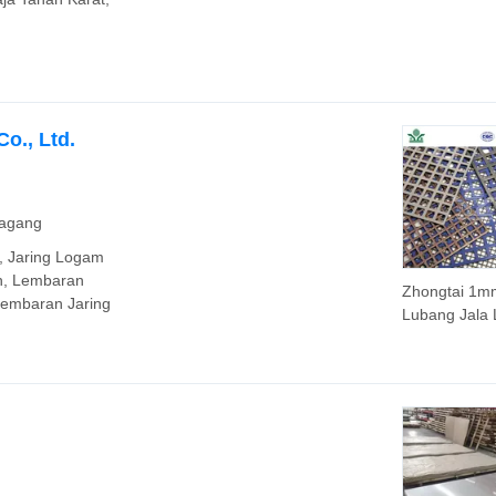
Persegi Hexa
ASTM 201 20
316 316L 31
310S 309S 3
420f 430f 43
2205 2507 B
o., Ltd.
Baja Stainles
Dingin/Panas
Dagang
t, Jaring Logam
n, Lembaran
Zhongtai 1m
Lembaran Jaring
Lubang Jala
Galvanis Ber
China Lemba
Stainless Ste
Berlubang L
Bulat 0.2mm 
1.0mm Keteb
Lembaran Ba