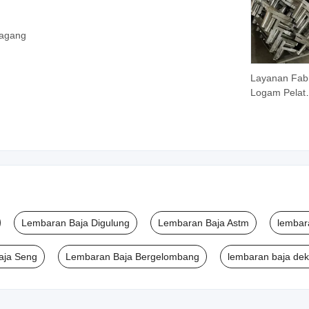
Dagang
Layanan Fabr
Logam Pelat
Stainless Ste
Presisi Tinggi
Kustom
Lembaran Baja Digulung
Lembaran Baja Astm
lembar
aja Seng
Lembaran Baja Bergelombang
lembaran baja dek