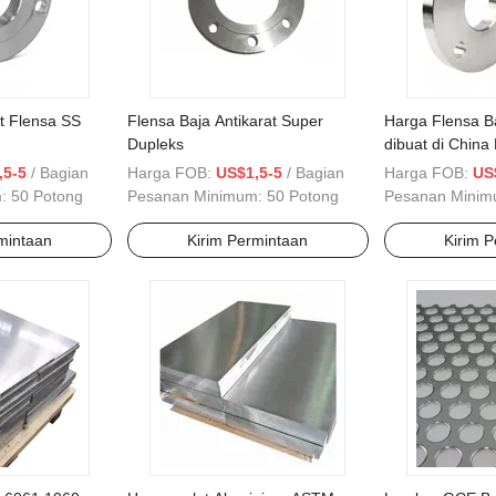
at Flensa SS
Flensa Baja Antikarat Super
Harga Flensa B
Dupleks
dibuat di Chin
,5-5
/ Bagian
Harga FOB:
US$1,5-5
/ Bagian
Harga FOB:
US
m:
50 Potong
Pesanan Minimum:
50 Potong
Pesanan Mini
mintaan
Kirim Permintaan
Kirim 