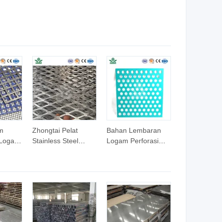
gonal
Berkualitas Tinggi
Stainless Steel Bulat
2 304
Ss 304 316L 310S
Persegi Hexagonal
7L
Sudut Datar Saluran
21 410
Batang Cerah Hitam
0 904L
Tembaga Aluminium
atang
s
 Rolled
m
Zhongtai Pelat
Bahan Lembaran
 Logam
Stainless Steel
Logam Perforasi
lubang
Polished Material
Bentuk Bintang
ran
Jaring Stainless
Zhongtai 0.2
el
Steel yang
Lembaran Perforasi
ubang
Diperluas Produsen
Stainless Steel
-
China 4.5mm 5mm
Lembaran Baja PVC
alan
6mm 8mm
Lembaran Logam
ja
Ketebalan 4 X8
Dekoratif Perforasi