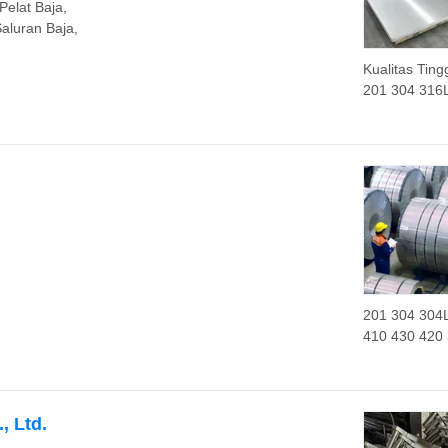
Berlubang L
elat Baja,
Semanggi
aluran Baja,
Kualitas Tingg
201 304 316
Lembaran Pe
Stainless Ste
untuk Dijual
201 304 304
410 430 420
904L Kawat
Stainless Ste
untuk Dekora
Industri
, Ltd.