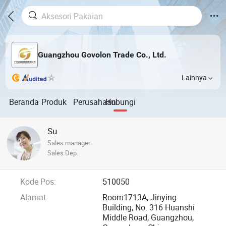
Guangzhou Govolon Trade Co., Ltd.
Lainnya
Beranda
Produk
Perusahaan
Hubungi
Su
Sales manager
Sales Dep.
Kode Pos:
510050
Alamat:
Room1713A, Jinying
Building, No. 316 Huanshi
Middle Road, Guangzhou,