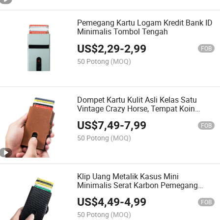
Pemegang Kartu Logam Kredit Bank ID
Minimalis Tombol Tengah
US$
2,29
-
2,99
FOB
50 Potong
(MOQ)
Dompet Kartu Kulit Asli Kelas Satu
Vintage Crazy Horse, Tempat Koin
Pintar, Dompet Pop Otomatis Kredit
US$
7,49
-
7,99
FOB
50 Potong
(MOQ)
Klip Uang Metalik Kasus Mini
Minimalis Serat Karbon Pemegang
Kartu ID Dompet Aluminium
US$
4,49
-
4,99
FOB
50 Potong
(MOQ)