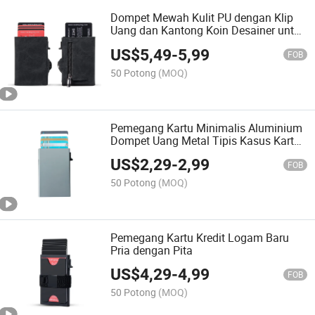
Dompet Mewah Kulit PU dengan Klip
Uang dan Kantong Koin Desainer untuk
Pria dengan Lubang Pelacak Dompet
US$
5,49
-
5,99
FOB
50 Potong
(MOQ)
Pemegang Kartu Minimalis Aluminium
Dompet Uang Metal Tipis Kasus Kartu
Alloy RFID Sederhana
US$
2,29
-
2,99
FOB
50 Potong
(MOQ)
Pemegang Kartu Kredit Logam Baru
Pria dengan Pita
US$
4,29
-
4,99
FOB
50 Potong
(MOQ)