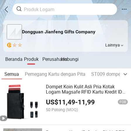
Dongguan Jianfeng Gifts Company
Lainnya
Beranda
Produk
Perusahaan
Hubungi
Semua
Pemegang Kartu dengan Pita
ST009 dompet
D
Dompet Koin Kulit Asli Pria Kotak
Logam Magsafe RFID Kartu Kredit ID
Pemegang Kartu Bank Dompet Magnet
US$
11,49
-
11,99
FOB
50 Potong
(MOQ)