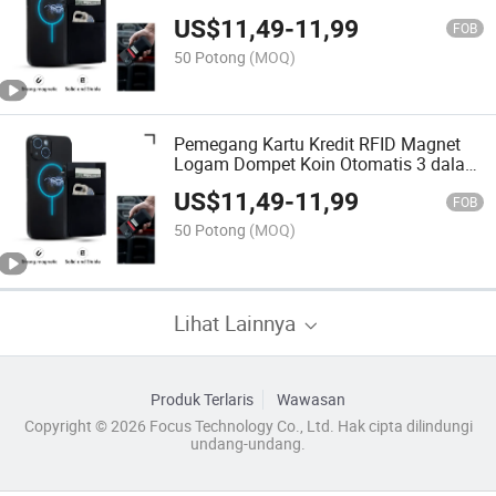
US$
11,49
-
11,99
FOB
50 Potong
(MOQ)
Pemegang Kartu Kredit RFID Magnet
Logam Dompet Koin Otomatis 3 dalam
1 Kasus
US$
11,49
-
11,99
FOB
50 Potong
(MOQ)
Lihat Lainnya
Produk Terlaris
Wawasan
Copyright © 2026 Focus Technology Co., Ltd. Hak cipta dilindungi
undang-undang.