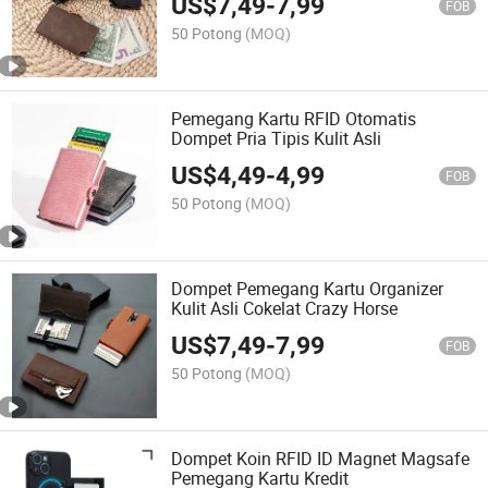
US$
7,49
-
7,99
FOB
50 Potong
(MOQ)
Pemegang Kartu RFID Otomatis
Dompet Pria Tipis Kulit Asli
US$
4,49
-
4,99
FOB
50 Potong
(MOQ)
Dompet Pemegang Kartu Organizer
Kulit Asli Cokelat Crazy Horse
US$
7,49
-
7,99
FOB
50 Potong
(MOQ)
Dompet Koin RFID ID Magnet Magsafe
Pemegang Kartu Kredit