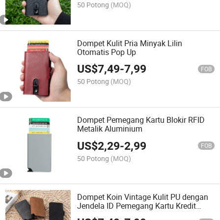
50 Potong
(MOQ)
Dompet Kulit Pria Minyak Lilin
Otomatis Pop Up
US$
7,49
-
7,99
FOB
50 Potong
(MOQ)
Dompet Pemegang Kartu Blokir RFID
Metalik Aluminium
US$
2,29
-
2,99
FOB
50 Potong
(MOQ)
Dompet Koin Vintage Kulit PU dengan
Jendela ID Pemegang Kartu Kredit
Wanita Dompet Pemblokir RFID