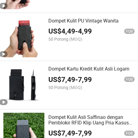
Dompet Kulit PU Vintage Wanita
US$
4,49
-
4,99
FOB
50 Potong
(MOQ)
Dompet Kartu Kredit Kulit Asli Logam
US$
7,49
-
7,99
FOB
50 Potong
(MOQ)
Dompet Kulit Asli Saffinao dengan
Pemblokir RFID Klip Uang Pria Kasus
Pemegang Kartu Banker Slim Ekstra
US$
7,49
-
7,99
Pintar
FOB