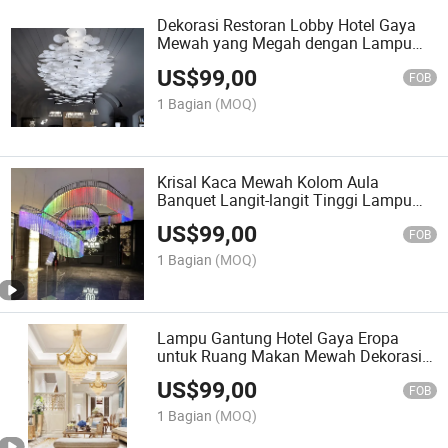
Dekorasi Restoran Lobby Hotel Gaya
Mewah yang Megah dengan Lampu
Gantung Kaca Besi LED
US$
99,00
FOB
1 Bagian
(MOQ)
Krisal Kaca Mewah Kolom Aula
Banquet Langit-langit Tinggi Lampu
Gantung Seni Kaca Desainer Lobi Hotel
US$
99,00
RGB Kustomisasi Pencahayaan
FOB
1 Bagian
(MOQ)
Lampu Gantung Hotel Gaya Eropa
untuk Ruang Makan Mewah Dekorasi
Langit-langit Kamar Putri Pencahayaan
US$
99,00
Motif LED
FOB
1 Bagian
(MOQ)