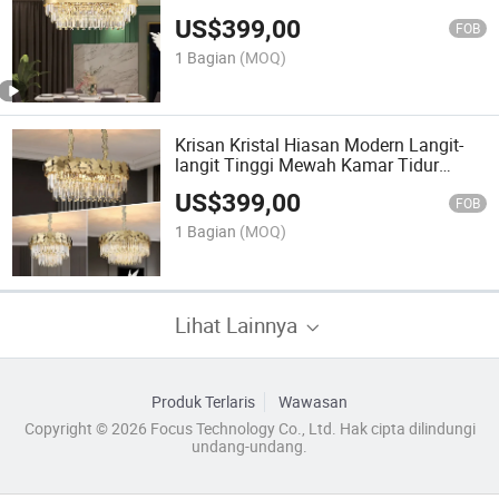
Gantung Modern Besar Mewah untuk
US$
399,00
Ruang Tamu Ruang Makan
FOB
1 Bagian
(MOQ)
Krisan Kristal Hiasan Modern Langit-
langit Tinggi Mewah Kamar Tidur
Ruang Tamu Lampu LED Chandelier
US$
399,00
Penerangan
FOB
1 Bagian
(MOQ)
Lihat Lainnya
Produk Terlaris
Wawasan
Copyright © 2026 Focus Technology Co., Ltd. Hak cipta dilindungi
undang-undang.