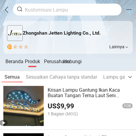
Zhongshan Jetten Lighting Co., Ltd.
Lainnya
Beranda
Produk
Perusahaan
Hubungi
Semua
Sesuaikan Cahaya tanpa standar
Lampu gantun
Krisan Lampu Gantung Ikan Kaca
Buatan Tangan Tema Laut Seni
Dekoratif untuk Lobi Hotel, Pusat
US$
9,99
Penjualan, Aula Pesta, Restoran, Toko
FOB
Makanan Laut
1 Bagian
(MOQ)