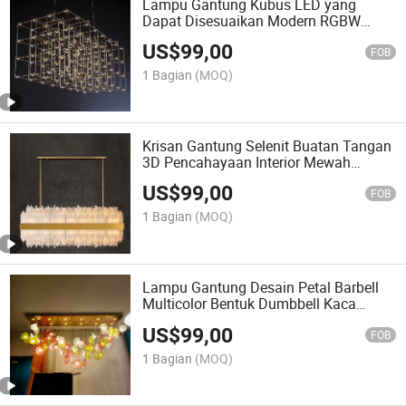
Lampu Gantung Kubus LED yang
Dapat Disesuaikan Modern RGBW
Langit Bertabur Bintang Desainer
US$
99,00
Lampu Plafon Skala Besar
FOB
Pencahayaan Proyek Non-Standar
1 Bagian
(MOQ)
Krisan Gantung Selenit Buatan Tangan
3D Pencahayaan Interior Mewah
dengan Tekstur
US$
99,00
FOB
1 Bagian
(MOQ)
Lampu Gantung Desain Petal Barbell
Multicolor Bentuk Dumbbell Kaca
Floral Industri Kustom
US$
99,00
FOB
1 Bagian
(MOQ)