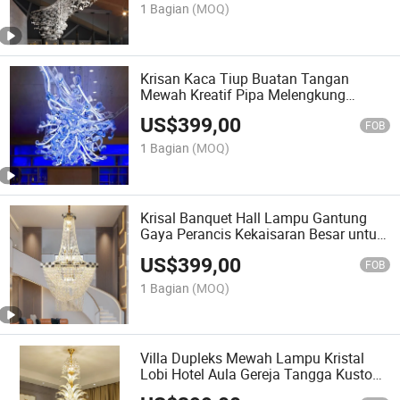
1 Bagian
(MOQ)
Krisan Kaca Tiup Buatan Tangan
Mewah Kreatif Pipa Melengkung
Penerangan Zhongshan Guzhen untuk
US$
399,00
Hotel Restoran Pusat Perbelanjaan
FOB
1 Bagian
(MOQ)
Krisal Banquet Hall Lampu Gantung
Gaya Perancis Kekaisaran Besar untuk
Langit-langit Foyer
US$
399,00
FOB
1 Bagian
(MOQ)
Villa Dupleks Mewah Lampu Kristal
Lobi Hotel Aula Gereja Tangga Kustom
Lampu LED Langit-langit Besar