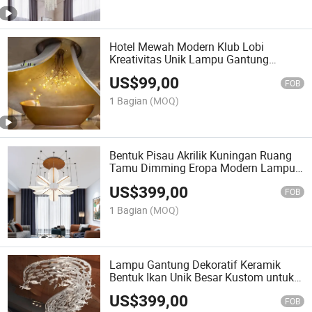
Hotel Mewah Modern Klub Lobi
Kreativitas Unik Lampu Gantung
Kustom Pusat Perbelanjaan Vila Ruang
US$
99,00
Makan Lampu Dekoratif
FOB
1 Bagian
(MOQ)
Bentuk Pisau Akrilik Kuningan Ruang
Tamu Dimming Eropa Modern Lampu
Gantung LED Chandeliers
US$
399,00
FOB
1 Bagian
(MOQ)
Lampu Gantung Dekoratif Keramik
Bentuk Ikan Unik Besar Kustom untuk
Klub Lobi Hotel
US$
399,00
FOB