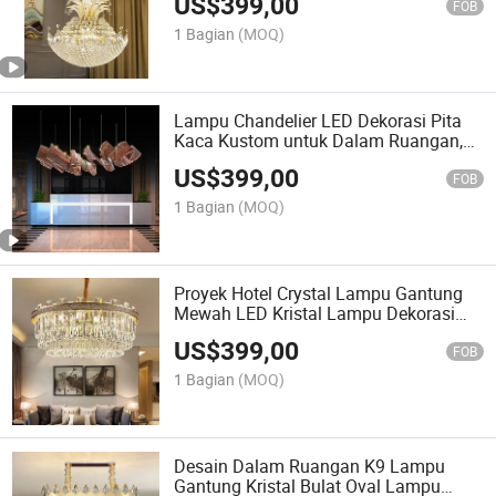
US$
399,00
Dekoratif
FOB
1 Bagian
(MOQ)
Lampu Chandelier LED Dekorasi Pita
Kaca Kustom untuk Dalam Ruangan,
Lobi Hotel, Vila, Tangga, dan Aula
US$
399,00
Pesta
FOB
1 Bagian
(MOQ)
Proyek Hotel Crystal Lampu Gantung
Mewah LED Kristal Lampu Dekorasi
Rumah Modern Lampu Chandelier
US$
399,00
Kristal
FOB
1 Bagian
(MOQ)
Desain Dalam Ruangan K9 Lampu
Gantung Kristal Bulat Oval Lampu