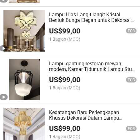
Lampu Hias Langit-langit Kristal
Bentuk Bunga Elegan untuk Dekorasi
Interior dengan Cahaya LED Motif
US$
99,00
FOB
1 Bagian
(MOQ)
Lampu gantung restoran mewah
modern, Kamar Tidur unik Lampu Studi
Lampu Batas lantai
US$
99,00
FOB
1 Bagian
(MOQ)
Kedatangan Baru Perlengkapan
Khusus Dekorasi Dalam Lampu
Mewah Hotel Vila Tangga Lampu
US$
99,00
Gantung Kristal LED Mewah
FOB
1 Bagian
(MOQ)