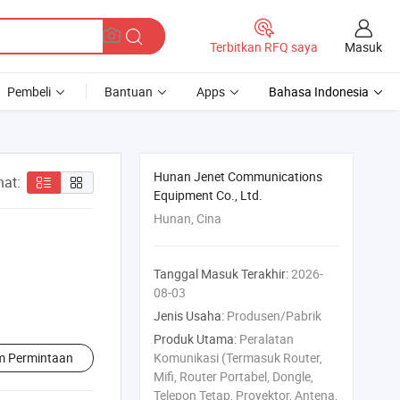
Masuk
Terbitkan RFQ saya
Pembeli
Bantuan
Apps
Bahasa Indonesia
Hunan Jenet Communications
hat:
Equipment Co., Ltd.
Hunan, Cina
Tanggal Masuk Terakhir:
2026-
08-03
Jenis Usaha:
Produsen/Pabrik
Produk Utama:
Peralatan
im Permintaan
Komunikasi (Termasuk Router,
Mifi, Router Portabel, Dongle,
Telepon Tetap, Proyektor, Antena,