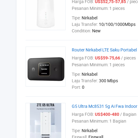
Harga FOB:
/ piec
US$52,75-57,85
Pesanan Minimum:
1 pieces
Tipe:
Nirkabel
Laju Transfer:
10/100/1000Mbps
Condition:
New
Router Nirkabel LTE Saku Portab
Harga FOB:
/ pieces
US$59-75,66
Pesanan Minimum:
1 pieces
Tipe:
Nirkabel
Laju Transfer:
300 Mbps
Port:
0
G5 Ultra Mc8531 5g Ai Fwa Indoor
Harga FOB:
/ Bagian
US$400-480
Pesanan Minimum:
1 Bagian
Tipe:
Nirkabel
Firewall:
Firewall