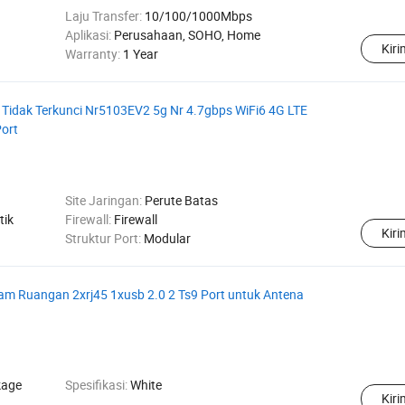
Laju Transfer:
10/100/1000Mbps
Aplikasi:
Perusahaan, SOHO, Home
Kir
Warranty:
1 Year
Tidak Terkunci Nr5103EV2 5g Nr 4.7gbps WiFi6 4G LTE
Port
Site Jaringan:
Perute Batas
tik
Firewall:
Firewall
Kir
Struktur Port:
Modular
am Ruangan 2xrj45 1xusb 2.0 2 Ts9 Port untuk Antena
kage
Spesifikasi:
White
Kir