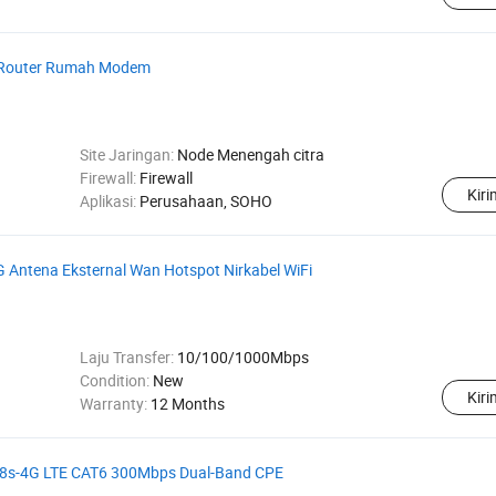
 Router Rumah Modem
Site Jaringan:
Node Menengah citra
Firewall:
Firewall
Kir
Aplikasi:
Perusahaan, SOHO
Antena Eksternal Wan Hotspot Nirkabel WiFi
Laju Transfer:
10/100/1000Mbps
Condition:
New
Kir
Warranty:
12 Months
528s-4G LTE CAT6 300Mbps Dual-Band CPE