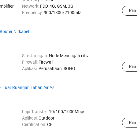
mplifier
Network:
FDD, 4G, GSM, 3G
Kir
Frequency:
900/1800/2100mlz
outer Nirkabel
Site Jaringan:
Node Menengah citra
Firewall:
Firewall
Kir
Aplikasi:
Perusahaan, SOHO
Luar Ruangan Tahan Air Asli
Laju Transfer:
10/100/1000Mbps
Aplikasi:
Outdoor
Kir
Certification:
CE