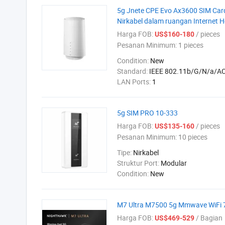
5g Jnete CPE Evo Ax3600 SIM Card
Nirkabel dalam ruangan Internet H
Harga FOB:
/ pieces
US$160-180
Pesanan Minimum:
1 pieces
Condition:
New
Standard:
IEEE 802.11b/G/N/a/A
LAN Ports:
1
5g SIM PRO 10-333
Harga FOB:
/ pieces
US$135-160
Pesanan Minimum:
10 pieces
Tipe:
Nirkabel
Struktur Port:
Modular
Condition:
New
M7 Ultra M7500 5g Mmwave WiFi 7 
Harga FOB:
/ Bagian
US$469-529