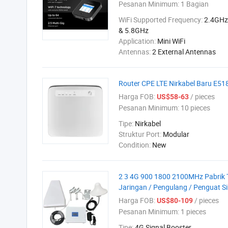
Pesanan Minimum:
1 Bagian
WiFi Supported Frequency:
2.4GHz
& 5.8GHz
Application:
Mini WiFi
Antennas:
2 External Antennas
Router CPE LTE Nirkabel Baru E5
Harga FOB:
/ pieces
US$58-63
Pesanan Minimum:
10 pieces
Tipe:
Nirkabel
Struktur Port:
Modular
Condition:
New
2 3 4G 900 1800 2100MHz Pabrik T
Jaringan / Pengulang / Penguat Si
Harga FOB:
/ pieces
US$80-109
Pesanan Minimum:
1 pieces
Tipe:
4G Signal Booster