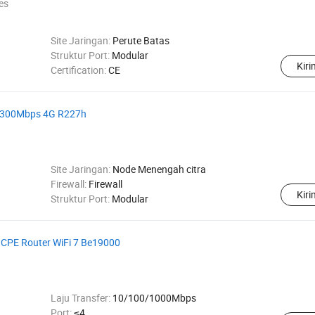
es
Site Jaringan:
Perute Batas
Struktur Port:
Modular
Kir
Certification:
CE
el 300Mbps 4G R227h
Site Jaringan:
Node Menengah citra
Firewall:
Firewall
Kir
Struktur Port:
Modular
 CPE Router WiFi 7 Be19000
Laju Transfer:
10/100/1000Mbps
Port:
≤4