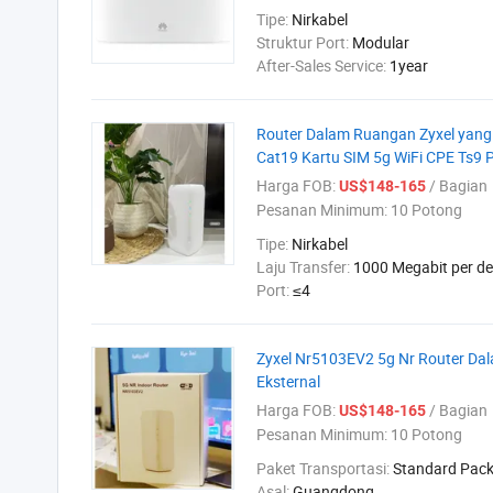
Tipe:
Nirkabel
Struktur Port:
Modular
After-Sales Service:
1year
Router Dalam Ruangan Zyxel yang 
Cat19 Kartu SIM 5g WiFi CPE Ts9 
Harga FOB:
/ Bagian
US$148-165
Pesanan Minimum:
10 Potong
Tipe:
Nirkabel
Laju Transfer:
1000 Megabit per de
Port:
≤4
Zyxel Nr5103EV2 5g Nr Router Dal
Eksternal
Harga FOB:
/ Bagian
US$148-165
Pesanan Minimum:
10 Potong
Paket Transportasi:
Standard Pac
Asal:
Guangdong