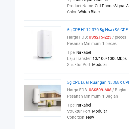
Product Name:
Cell Phone Signal A
Color:
White+Black
5g CPE H112-370 5g Nsa+SA CPE R
Harga FOB:
/ pieces
US$215-223
Pesanan Minimum:
1 pieces
Tipe:
Nirkabel
Laju Transfer:
10/100/1000Mbps
Struktur Port:
Modular
5g CPE Luar Ruangan N5368X CPE 
Harga FOB:
/ Bagian
US$599-608
Pesanan Minimum:
1 Bagian
Tipe:
Nirkabel
Struktur Port:
Modular
Condition:
New