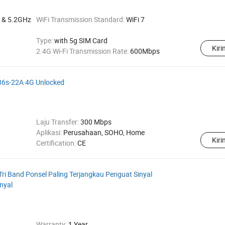
 & 5.2GHz
WiFi Transmission Standard:
WiFi 7
Type:
with 5g SIM Card
Kir
2.4G Wi-Fi Transmission Rate:
600Mbps
186s-22A 4G Unlocked
Laju Transfer:
300 Mbps
Aplikasi:
Perusahaan, SOHO, Home
Kir
Certification:
CE
ri Band Ponsel Paling Terjangkau Penguat Sinyal
nyal
Warranty:
1 Year