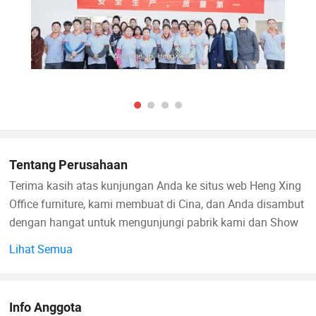
Tentang Perusahaan
Terima kasih atas kunjungan Anda ke situs web Heng Xing
Office furniture, kami membuat di Cina, dan Anda disambut
dengan hangat untuk mengunjungi pabrik kami dan Show
Room di Yangjiao Foshan, Guangdong, Cina. Kita Heng
Lihat Semua
Xing Office furniture Limited adalah pabrik menengah yang
mengkhususkan diri dalam merancang, memproduksi,
menjual furniture kantor dalam fungsi integrasi. Produk
Info Anggota
kami beragam dalam berbagai jenis meja kantor, lemari