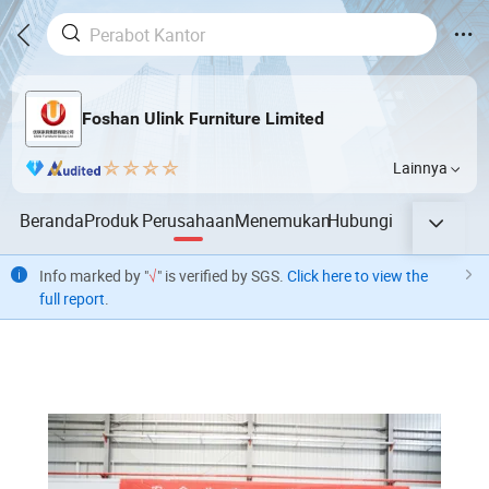
Foshan Ulink Furniture Limited
Lainnya
Beranda
Produk
Perusahaan
Menemukan
Hubungi
Info marked by "
√
" is verified by SGS.
Click here to view the
full report
.