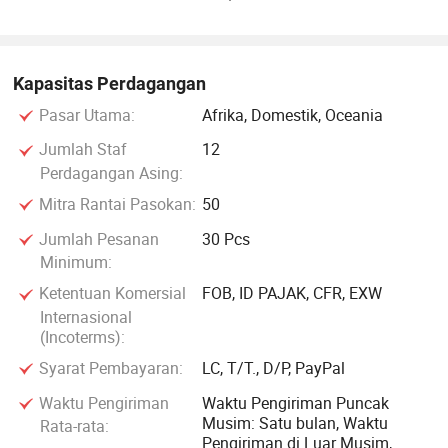
luas.
Heng Xing Office furniture Limited akan terus maju, terus
Kapasitas Perdagangan
menerus, dan nada jernih, bersemangat untuk bekerja sama
Pasar Utama:
Afrika, Domestik, Oceania
dalam semua lingkaran kehidupan untuk membangun
masa depan yang cerah!
Jumlah Staf
12
Perdagangan Asing:
Mitra Rantai Pasokan:
50
Jumlah Pesanan
30 Pcs
Minimum:
Ketentuan Komersial
FOB, ID PAJAK, CFR, EXW
Internasional
(Incoterms):
Syarat Pembayaran:
LC, T/T., D/P, PayPal
Waktu Pengiriman
Waktu Pengiriman Puncak
Musim: Satu bulan, Waktu
Rata-rata:
Pengiriman di Luar Musim,