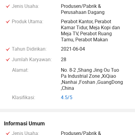
Jenis Usaha:
Produsen/Pabrik &
berkas, workstation, meja resepsi, meja pertemuan, Meja
Perusahaan Dagang
komputer, meja pelatihan, kursi kantor, dll. dengan
Produk Utama:
Perabot Kantor, Perabot
peralatan produksi yang canggih dan personel teknis yang
Kamar Tidur, Meja Kopi dan
berpengalaman luas, kami telah meneliti dan
Meja TV, Perabot Ruang
mengembangkan seri gaya baru dan furnitur kantor yang
Tamu, Perabot Makan
mewah. Sejak itu, kita masih tetap harus berpegang pada
Tahun Didirikan:
2021-06-04
gagasan spesialisasi dalam pembuatan furnitur sempurna
Jumlah Karyawan:
28
yang dirancang sesuai dengan teori teknik manusia.
Alamat:
No. 8-2 ,Shang Jing Ou Tuo
Pa Industrial Zone ,XiQiao
Kami selalu mematuhi prinsip kualitas pertama, Kredit
,Nanhai ,Foshan ,GuangDong
tertinggi, tergantung manajemen tingkat lanjut/peralatan
,China
kelas pertama/ materi yang disajikan ulang/ seni dan
Klasifikasi:
4.5/5
kerajinan yang unik/ kualitas yang sangat baik/ layanan
sempurna, kami menciptakan keunikan orisinalitas dalam
batas ruang bagi teman pedagang dari dua provinsi yang
Informasi Umum
berhubungan dengan rumah dan bahkan jauh, Berlebihan
dari Timur Tengah, Asia Tenggara, Eropa dan Amerika.
Jenis Usaha:
Produsen/Pabrik &