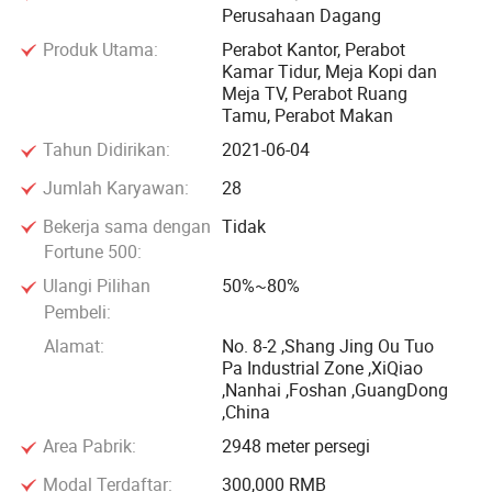
Perusahaan Dagang
Untuk memenuhi kebutuhan pelanggan, dengan
mengambil bahan-bahan yang unggul, memperbaiki proses
Produk Utama:
Perabot Kantor, Perabot
Kamar Tidur, Meja Kopi dan
teknis, memperkuat pengawasan mutu, menyingkirkan dan
Meja TV, Perabot Ruang
melahirkan peralatan segar, kami harus mengembangkan
Tamu, Perabot Makan
seri meja dan kursi kantor-kursi, rangkaian kursi publik, Seri
Tahun Didirikan:
2021-06-04
sofa dll
Jumlah Karyawan:
28
, dengan memenuhi permintaan pasar dan klien sebagai
Bekerja sama dengan
Tidak
penguasaan dan kualitas produk dengan janji yang
Fortune 500:
menjamin kepemilikan kita sendiri, tergantung pada
Ulangi Pilihan
50%~80%
teknologi manajemen tingkat lanjut dan teknisi berkualitas
Pembeli:
tinggi, dengan mengandalkan semangat untuk
Alamat:
No. 8-2 ,Shang Jing Ou Tuo
menciptakan produk kelas satu, Kredit kelas satu, Layanan
Pa Industrial Zone ,XiQiao
kelas satu, Kami telah menyusun fitur-fitur kami sendiri
,Nanhai ,Foshan ,GuangDong
,China
yang berciri Gaya modis/ Clear & Cindah Warna/ Perbaikan
Area Pabrik:
2948 meter persegi
(bergaya, Clear) dan harga yang wajar. Saat ini, produk
kami populer dan sangat dipercaya oleh daftar klien yang
Modal Terdaftar:
300,000 RMB