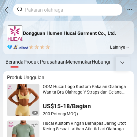
Dongguan Humen Hucai Garment Co., Ltd.
Lainnya
Beranda
Produk
Perusahaan
Menemukan
Hubungi
Produk Unggulan
ODM Hucai Logo Kustom Pakaian Olahraga
Wanita Bra Olahraga Y Straps dan Celana
Pendek Fitness Pinggang Silang 2 Set Latihan
Yoga
US$15-18/Bagian
200 Potong
(MOQ)
Hucai Kustom Ringan Bernapas Jaring Otot
Kering Sesuai Latihan Atletik Lari Olahraga
Pria Aktif Kebugaran Pakaian Gym