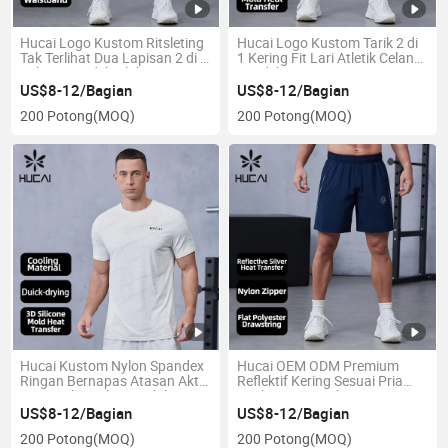
Hucai Logo Kustom Ritsleting
Hucai Logo Kustom Tarik 2 di
Tak Terlihat Dua Lapisan 2 di 1
1 Kering Fit Lari Atletik Celana
Celana Pendek Olahraga Pria
Pendek Pria Gym
US$8-12/Bagian
US$8-12/Bagian
200 Potong
(MOQ)
200 Potong
(MOQ)
Hucai Kustom Nylon Spandex
Hucai OEM ODM Premium
Ringan Bernapas Atasan Aktif
Reflektif Kering Sesuai Pria
Fit Reguler Pakaian Olahraga
Latihan Gym Kebugaran
Pria T Shirt
Celana Pendek Atletik
US$8-12/Bagian
US$8-12/Bagian
200 Potong
(MOQ)
200 Potong
(MOQ)