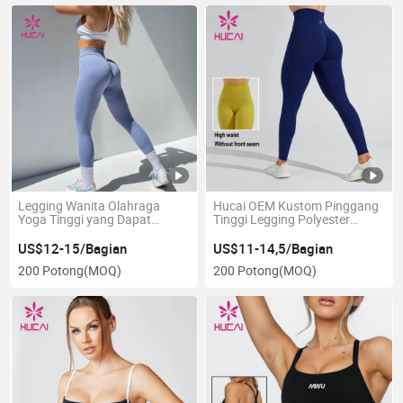
Legging Wanita Olahraga
Hucai OEM Kustom Pinggang
Yoga Tinggi yang Dapat
Tinggi Legging Polyester
Bernapas dan Tidak
Spandex Stretch Wanita
Transparan dengan
Olahraga Lari Aktif Kebugaran
US$12-15/Bagian
US$11-14,5/Bagian
Peningkatan Bokong Scrunch
Gym Yoga Pakaian Olahraga
200 Potong
(MOQ)
200 Potong
(MOQ)
untuk Latihan Gym