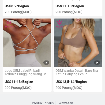
Atasan Tank Crop Yoga Lari
Tinggi untuk Olahraga Gym
Wanita
Yoga Bra Olahraga untuk
US$8-9/Bagian
US$11-13/Bagian
Wanita
200 Potong
(MOQ)
200 Potong
(MOQ)
Logo OEM Label Pribadi
ODM Wanita Desain Baru Bra
Terbuka Punggung Silang Bra
Katun Panjang Penuh
Yoga Tanpa Punggung
Pakaian Olahraga Wanita
US$11-13/Bagian
US$13,5-14/Bagian
Kustom Pakaian Olahraga
200 Potong
(MOQ)
200 Potong
(MOQ)
Produk Terlaris
Wawasan