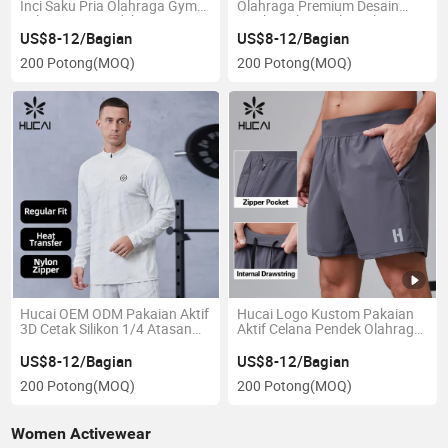
Inci Saku Pria Olahraga Gym
Olahraga Premium Desain
Kebugaran Pendek
Struktural Artistik Ritsleting
Kering Fit Poliester Bernapas
US$8-12/Bagian
US$8-12/Bagian
Celana Pendek Gym untuk
200 Potong
(MOQ)
200 Potong
(MOQ)
Pria
Hucai OEM ODM Pakaian Aktif
Hucai Logo Kustom Pakaian
3D Cetak Silikon 1/4 Atasan
Aktif Celana Pendek Olahraga
Lengan Panjang Kering Sesuai
Lari Latihan Gym Pria Kering
untuk Pria Latihan Kebugaran
Cepat dengan Tali Pengikat
US$8-12/Bagian
US$8-12/Bagian
Gym T Shirt
200 Potong
(MOQ)
200 Potong
(MOQ)
Women Activewear