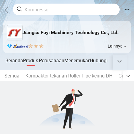
Jiangsu Fuyi Machinery Technology Co., Ltd.
Lainnya
Beranda
Produk
Perusahaan
Menemukan
Hubungi
Semua
Kompaktor tekanan Roller Tipe kering DH
Grulato