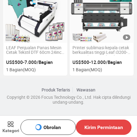
LEAF Penjualan Panas Mesin
Printer sublimasi kepala cetak
Cetak Tekstil DTF 60cm 24inch
berkualitas tinggi Leaf i3200-
Dengan Epson i3200-A1
A1 untuk pencetakan kain
US$500-7.000/Bagian
US$500-12.000/Bagian
1 Bagian
(MOQ)
1 Bagian
(MOQ)
Produk Terlaris
Wawasan
Copyright © 2026 Focus Technology Co., Ltd. Hak cipta dilindungi
undang-undang.
Obrolan
Kirim Permintaan
Kategori