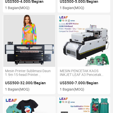
Toko Cetak Pakaian
US$500-4.000/Bagian
US$500-5.000/Bagian
1 Bagian
(MOQ)
1 Bagian
(MOQ)
Mesin Printer Sublimasi Daun
MESIN PENCETAK KAOS
1.9m 15-head Printer
INKJET LEAF A3 Pencetak
Sublimasi Pewarna Lebar
DTF Untuk Kain i3200
Transfer Kain Tekstil
US$500-32.000/Bagian
US$500-7.000/Bagian
1 Bagian
(MOQ)
1 Bagian
(MOQ)