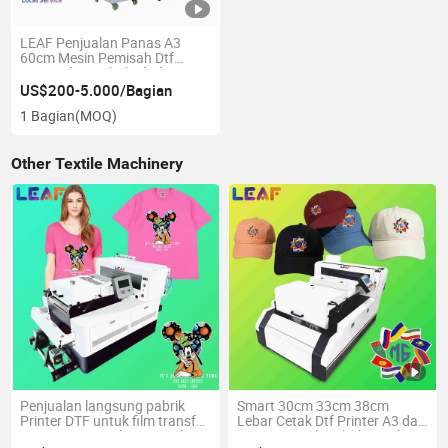
LEAF Penjualan Panas A3
60cm Mesin Pemisah Dtf
Printer dan Bubuk Shake
30cm 60cm Dtf Printer
US$200-5.000/Bagian
1 Bagian
(MOQ)
Other Textile Machinery
Penjualan langsung pabrik
Smart 30cm 33cm 38cm
Printer DTF untuk film transfer
Lebar Cetak Dtf Printer A3 dan
panas Printer Inkjet Digital
Set Pengocok Bubuk untuk