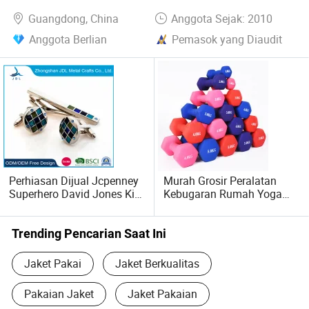
Motor
Guangdong, China
Anggota Sejak: 2010
Anggota Berlian
Pemasok yang Diaudit
Perhiasan Dijual Jcpenney
Murah Grosir Peralatan
Superhero David Jones Kit
Kebugaran Rumah Yoga
Cufflink Knots Kemeja King
0.5kg 1kg 2 Kg 3kg
Kadenang Emas Kmart
Dumbbell Karet untuk
Kurta Kunci Kancing Cuff
Wanita
Trending Pencarian Saat Ini
Jaket Pakai
Jaket Berkualitas
Pakaian Jaket
Jaket Pakaian