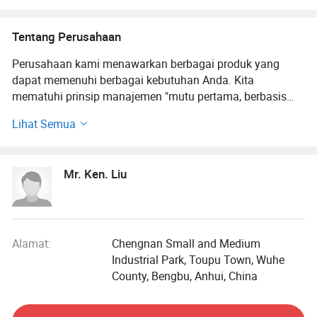
Tentang Perusahaan
Perusahaan kami menawarkan berbagai produk yang
dapat memenuhi berbagai kebutuhan Anda. Kita
mematuhi prinsip manajemen "mutu pertama, berbasis
pelanggan dan kredit", sejak perusahaan itu berdiri dan
Lihat Semua
selalu melakukan yang terbaik untuk memenuhi
kebutuhan pelanggan.
Mr. Ken. Liu
Yang menjadi makanan adalah perusahaan industri dan
perdagangan, sebagian besar melibatkan impor pakaian &
ekspor. Termasuk baju pria/wanita, kaos, celana, pakaian,
kaos rajut, tops, aktif, baju renang. Terutama untuk Eropa
dan Amerika. Kami adalah pemasok utama costco.
Alamat:
Chengnan Small and Medium
Industrial Park, Toupu Town, Wuhe
Kami berjanji bahwa semua produk diproduksi dengan
County, Bengbu, Anhui, China
kain berkualitas tinggi, proses yang ramah lingkungan,
dan standar kontrol kualitas yang ketat untuk memastikan