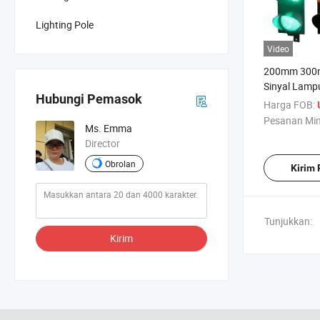
Lighting Pole
Video
200mm 300m
Sinyal Lamp
Hubungi Pemasok
Surya untuk 
Harga FOB:
Pesanan Mi
Ms. Emma
Director
Obrolan
Kirim
Tunjukkan:
Kirim