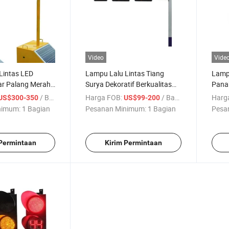
Video
Vide
Lintas LED
Lampu Lalu Lintas Tiang
Lampu
lar Palang Merah
Surya Dekoratif Berkualitas
Pana
ijau
Tinggi Grosir
/ Bagian
Harga FOB:
/ Bagian
Harg
US$300-350
US$99-200
nimum:
1 Bagian
Pesanan Minimum:
1 Bagian
Pesa
 Permintaan
Kirim Permintaan