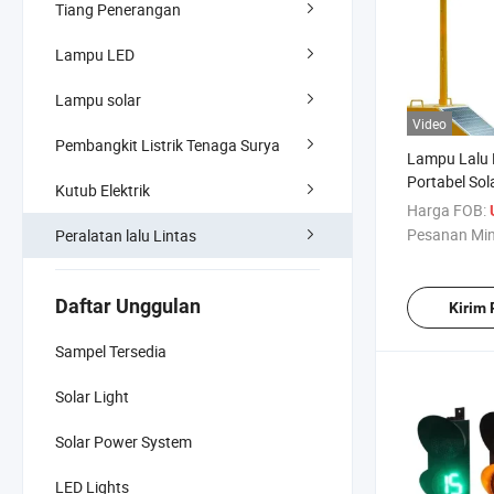
Tiang Penerangan
Lampu LED
Lampu solar
Video
Pembangkit Listrik Tenaga Surya
Lampu Lalu 
Portabel So
Kutub Elektrik
dan Panah H
Harga FOB:
Pesanan Mi
Peralatan lalu Lintas
Daftar Unggulan
Kirim
Sampel Tersedia
Solar Light
Solar Power System
LED Lights