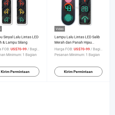
o
Video
 Sinyal Lalu Lintas LED
Lampu Lalu Lintas LED Salib
h & Lampu Silang
Merah dan Panah Hijau
Lampu Lalu Lintas
a FOB:
/ Bagian
Harga FOB:
/ Bagian
US$70-99
US$70-99
nan Minimum:
1 Bagian
Pesanan Minimum:
1 Bagian
Kirim Permintaan
Kirim Permintaan