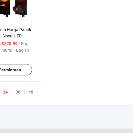
m Harga Pabrik
u Sinyal LED
Dijual
/ Bagian
US$70-99
nimum:
1 Bagian
 Permintaan
36
48
24