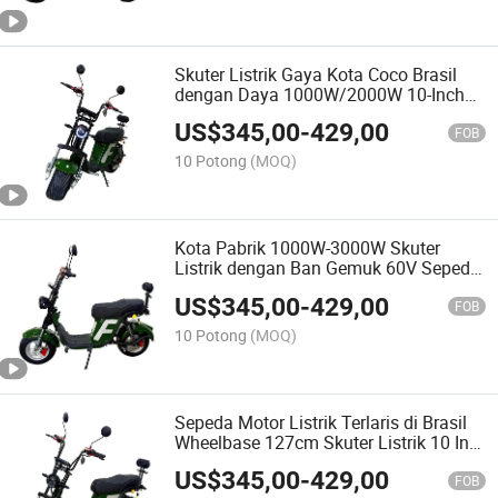
Skuter Listrik Gaya Kota Coco Brasil
dengan Daya 1000W/2000W 10-Inch
Ban Baterai Lithium Skuter Listrik
US$
345,00
-
429,00
FOB
10 Potong
(MOQ)
Kota Pabrik 1000W-3000W Skuter
Listrik dengan Ban Gemuk 60V Sepeda
Jalan 20ah-30ah Motor Chopper
US$
345,00
-
429,00
2000W Sepeda Motor
FOB
10 Potong
(MOQ)
Sepeda Motor Listrik Terlaris di Brasil
Wheelbase 127cm Skuter Listrik 10 Inci
1000W Skuter Baterai Lithium Citycoco
US$
345,00
-
429,00
FOB