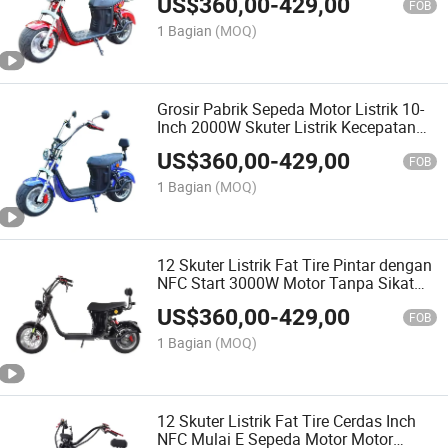
US$
360,00
-
429,00
Citycoco
FOB
1 Bagian
(MOQ)
Grosir Pabrik Sepeda Motor Listrik 10-
Inch 2000W Skuter Listrik Kecepatan
Tinggi Ban Gemuk Citycoco
US$
360,00
-
429,00
FOB
1 Bagian
(MOQ)
12 Skuter Listrik Fat Tire Pintar dengan
NFC Start 3000W Motor Tanpa Sikat
40ah Baterai Lithium Tahan Air
US$
360,00
-
429,00
Citycoco
FOB
1 Bagian
(MOQ)
12 Skuter Listrik Fat Tire Cerdas Inch
NFC Mulai E Sepeda Motor Motor