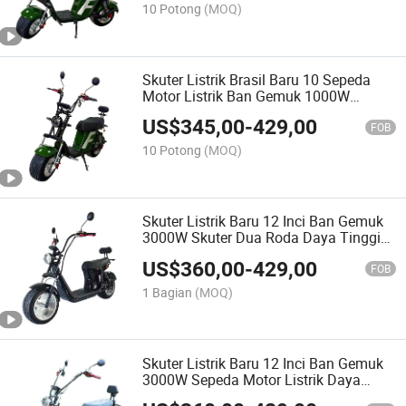
10 Potong
(MOQ)
Skuter Listrik Brasil Baru 10 Sepeda
Motor Listrik Ban Gemuk 1000W
Kecepatan Tinggi 60V Skuter Baterai
US$
345,00
-
429,00
Lithium Cictycoco
FOB
10 Potong
(MOQ)
Skuter Listrik Baru 12 Inci Ban Gemuk
3000W Skuter Dua Roda Daya Tinggi
20ah Baterai Lithium Digital Tahan Air
US$
360,00
-
429,00
Citycoco
FOB
1 Bagian
(MOQ)
Skuter Listrik Baru 12 Inci Ban Gemuk
3000W Sepeda Motor Listrik Daya
Tinggi 60V Skuter Baterai Lithium