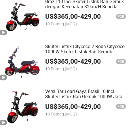
Brazil 10 Inci Skuter Listrik Ban Gemuk
dengan Kecepatan 32km/H Sepeda
Motor Listrik Baterai Lithium Skuter
US$
365,00
-
429,00
Disc Brake Citycoco
FOB
10 Potong
(MOQ)
Skuter Listrik Citycoco 2 Roda Citycoco
1000W Skuter Listrik Ban Gemuk
Citycoco Terlaris Brasil 60V 20A E-
US$
365,00
-
429,00
Scootre
FOB
10 Potong
(MOQ)
Versi Baru dari Gaya Brasil 10 Inci
Skuter Listrik Ban Gemuk 1000W Jarak
Sumbu 130cm Citycoco 60V20A
US$
365,00
-
429,00
Sepeda Motor Listrik
FOB
10 Potong
(MOQ)