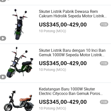
Skuter Listrik Pabrik Dewasa Rem
Cakram Hidrolik Sepeda Motor Listrik
10 Inci Ban Gemuk 1000W Motor 60V
US$
345,00
-
429,00
20A Citycoco
FOB
10 Potong
(MOQ)
Skuter Listrik Baru dengan 10 Inci Ban
Gemuk 1000W Sepeda Motor Listrik
Terdaftar di Brasil 130cm Jarak Sumbu
US$
345,00
-
429,00
Citycoco
FOB
10 Potong
(MOQ)
Kedatangan Baru 1000W Skuter
Electric Citycoco Ban Gemuk Poros
Pendek 1.3m Model Brasil dengan
US$
345,00
-
429,00
Baterai Besar untuk Dewasa
FOB
10 Potong
(MOQ)