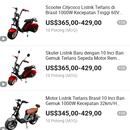
Scooter Citycoco Listrik Terlaris di
Brasil 1000W Kecepatan Tinggi 60V
Sepeda Motor Baterai Lithium Jarak
US$
365,00
-
429,00
Sumbu 127cm Citycoco
FOB
10 Potong
(MOQ)
Skuter Listrik Baru dengan 10 Inci Ban
Gemuk Terlaris Sepeda Motor Rem
Cakram Brasil 1000W Skuter Citycoco
US$
365,00
-
429,00
FOB
10 Potong
(MOQ)
Motor Listrik Terlaris Brasil 10 Inci Ban
Gemuk 1000W Kecepatan 32km/H
Citycoco 60V Skuter Listrik Baterai
US$
345,00
-
429,00
Lithium untuk Dewasa
FOB
10 Potong
(MOQ)