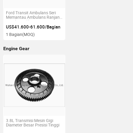
Ford Transit Ambulans Seri
Memantau Ambulans Ranjang
Lengkap Pilihan Kursi
Beragam Kapasitas Angkut
US$41.600-61.600/Bagian
Besar
1 Bagian
(MOQ)
Engine Gear
3.8L Transmisi Mesin Gigi
Diameter Besar Presisi Tinggi