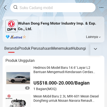
Wuhan Dong Feng Motor Industry Imp. & Exp.
Co., Ltd.
Lainnya
Beranda
Produk
Perusahaan
Menemukan
Hubungi
Produk Unggulan
Hedmos 06 Model Baru 14.6" Layar L2
Bantuan Mengemudi Kendaraan Cerdas
Mobil Listrik Penuh
US$18.000-20.000/Bagian
1 Bagian
(MOQ)
Mesin Mobil Baru 2.3L M9t-601 Mesin Diesel
Dongfeng untuk Nissan Navara Renault
Master Opel Movano