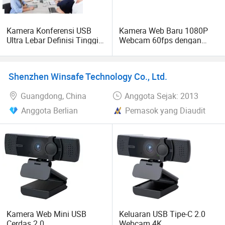
Kamera Konferensi USB
Kamera Web Baru 1080P
Ultra Lebar Definisi Tinggi
Webcam 60fps dengan
New Arriver 4K Zoom
Mikrofon untuk PC
Webcam USB untuk
Komputer Desktop Laptop
Shenzhen Winsafe Technology Co., Ltd.
untuk Siaran Langsung
Panggilan Video
Guangdong, China
Anggota Sejak: 2013
Permainan Pelajaran
Daring
Anggota Berlian
Pemasok yang Diaudit
Kamera Web Mini USB
Keluaran USB Tipe-C 2.0
Cerdas 2.0
Webcam 4K