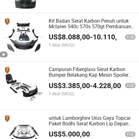
Kit Badan Serat Karbon Penuh untuk
Mclaren 540c 570s 570gt Pembaruan
ke 600lt Kit Badan
US$
8.088,00
-
10.110,00
FOB
1 Atur
(MOQ)
Campuran Fiberglass Serat Karbon
Bumper Belakang Kap Mesin Spoiler
Belakang Kit Badan Amg Gt Black
US$
3.385,00
-
4.228,00
Series untuk Mercedes Benz 2021
FOB
1 Atur
(MOQ)
untuk Lamborghini Urus Gaya Topcar
Paket Bodhi Serat Karbon Lip Depan
Diffuser Belakang Spoiler Sayap
US$
5.000,00
FOB