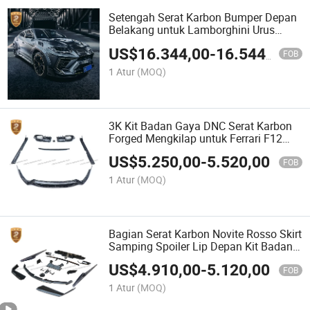
Setengah Serat Karbon Bumper Depan
Belakang untuk Lamborghini Urus
Mansory Wide Bodykit
US$
16.344,00
-
16.544,00
FOB
1 Atur
(MOQ)
3K Kit Badan Gaya DNC Serat Karbon
Forged Mengkilap untuk Ferrari F12
Spoiler Bibir Depan Belakang Kit Badan
US$
5.250,00
-
5.520,00
FOB
1 Atur
(MOQ)
Bagian Serat Karbon Novite Rosso Skirt
Samping Spoiler Lip Depan Kit Badan
untuk Ferrari 488 Kit Badan Gtb
US$
4.910,00
-
5.120,00
FOB
1 Atur
(MOQ)