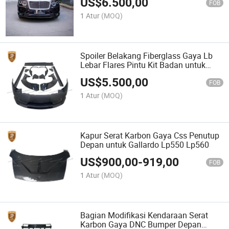
US$
6.500,00
Bentayga
FOB
1 Atur
(MOQ)
Spoiler Belakang Fiberglass Gaya Lb
Lebar Flares Pintu Kit Badan untuk
Lamborghini Gallardo Lp540
US$
5.500,00
FOB
1 Atur
(MOQ)
Kapur Serat Karbon Gaya Css Penutup
Depan untuk Gallardo Lp550 Lp560
US$
900,00
-
919,00
FOB
1 Atur
(MOQ)
Bagian Modifikasi Kendaraan Serat
Karbon Gaya DNC Bumper Depan