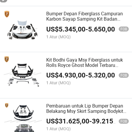
Bumper Depan Fiberglass Campuran
Karbon Sayap Samping Kit Badan
untuk Mclaren MP4 12c Upgrade ke
US$
5.345,00
-
5.650,00
650s-675lt Kit Badan
FOB
1 Atur
(MOQ)
Kit Bodhi Gaya Msy Fiberglass untuk
Rolls Royce Ghost Model Terbaru
Bumper Depan Bumper Belakang Skirt
US$
4.930,00
-
5.320,00
Samping Kit Mobil
FOB
1 Atur
(MOQ)
Pembaruan untuk Lip Bumper Depan
Belakang Msy Skirt Samping Bodykit
untuk Rolls Royce Ghost Kit Badan
US$
31.625,00
-
39.215,00
Fiberglass
FOB
1 Atur
(MOQ)