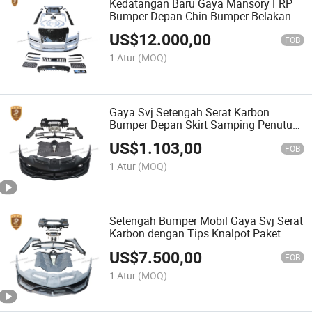
Kedatangan Baru Gaya Mansory FRP
Bumper Depan Chin Bumper Belakang
Skirt Samping Kit Bodhi Mobil untuk
US$
12.000,00
Rolls Royce Cullinan Bodykit
FOB
1 Atur
(MOQ)
Gaya Svj Setengah Serat Karbon
Bumper Depan Skirt Samping Penutup
Bagasi Bumper Belakang dengan Tips
US$
1.103,00
Knalpot untuk Lambor Lp700 Suplai Kit
FOB
Bodhi
1 Atur
(MOQ)
Setengah Bumper Mobil Gaya Svj Serat
Karbon dengan Tips Knalpot Paket
Badan Penuh untuk Lamborghini
US$
7.500,00
Aventador Cabriolet Lp700 Pasokan
FOB
1 Atur
(MOQ)