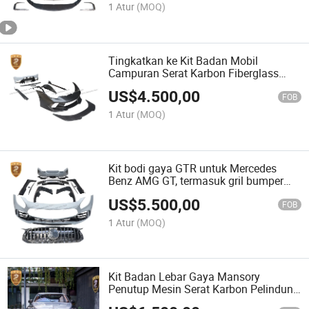
1 Atur
(MOQ)
Tingkatkan ke Kit Badan Mobil
Campuran Serat Karbon Fiberglass
Gaya Vorsteiner untuk Lamborghini
US$
4.500,00
Huracan
FOB
1 Atur
(MOQ)
Kit bodi gaya GTR untuk Mercedes
Benz AMG GT, termasuk gril bumper
depan, lip bumper belakang, dan side
US$
5.500,00
skirts dari serat karbon dan fiberglass
FOB
1 Atur
(MOQ)
Kit Badan Lebar Gaya Mansory
Penutup Mesin Serat Karbon Pelindung
Bumper Belakang untuk Bentley