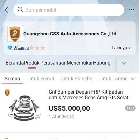
Guangzhou CSS Auto Accessones Co.,Ltd
Lainnya
Beranda
Produk
Perusahaan
Menemukan
Hubungi
Semua
Untuk Ferrari
Untuk Porsche
Untuk Lamborghin
Gril Bumper Depan FRP Kit Badan
untuk Mercedes Bens Amg Gts Serat
Karbon Forged Upgrade Kap Mesin ke
US$
5.000,00
Gaya Black Series
FOB
1 Atur
(MOQ)