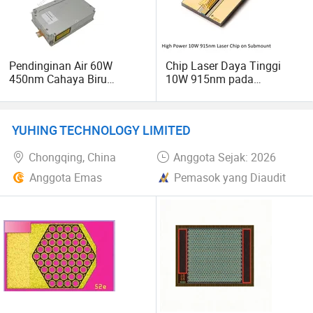
Pendinginan Air 60W
Chip Laser Daya Tinggi
450nm Cahaya Biru
10W 915nm pada
Multimode 105um
Submount Cos Diode
Pengelasan Presisi Tinggi
Cw Cladding Tembaga
YUHING TECHNOLOGY LIMITED
Emas dan Aluminium 3D
Pencetakan Diode Laser
Chongqing, China
Anggota Sejak: 2026
Terhubung Serat
Anggota Emas
Pemasok yang Diaudit