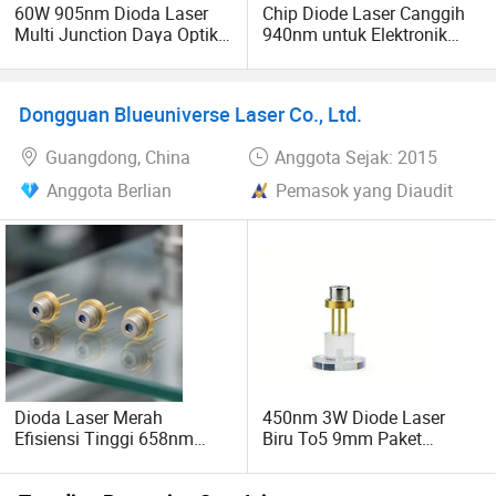
60W 905nm Dioda Laser
Chip Diode Laser Canggih
Multi Junction Daya Optik
940nm untuk Elektronik
Tinggi Chip Vcsel Cw
Konsumen dan Aplikasi
Lidar
Dongguan Blueuniverse Laser Co., Ltd.
Guangdong, China
Anggota Sejak: 2015
Anggota Berlian
Pemasok yang Diaudit
Dioda Laser Merah
450nm 3W Diode Laser
Efisiensi Tinggi 658nm
Biru To5 9mm Paket
100MW untuk Penentuan
(PLPT9450LA_E)
Posisi (GH06P25A2CC)