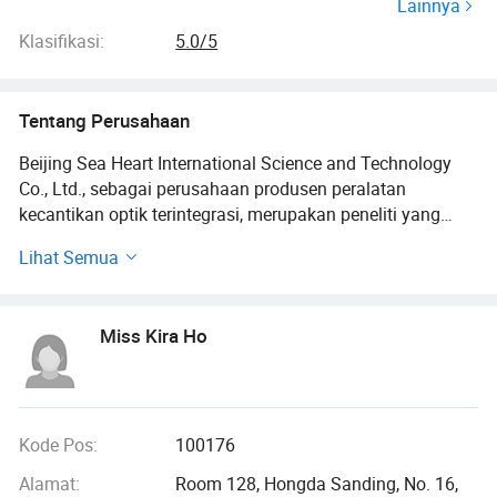
Lainnya
RF kavitasi, Sistem Pelangsingan
Laser, Perangkat Pencitraan Vena,
Klasifikasi:
5.0/5
Pena Plasma, Pena Derma, Set
penambah permanen
Tentang Perusahaan
Beijing Sea Heart International Science and Technology
Co., Ltd., sebagai perusahaan produsen peralatan
kecantikan optik terintegrasi, merupakan peneliti yang
baik, pengembang dan pabrikan perangkat estetika
Lihat Semua
teknologi tinggi di Cina.
Kami adalah produsen peralatan kecantikan profesional
Miss Kira Ho
teratas, termasuk lampu IPL, RF & E, lampu laser, lampu
LED, dan alat berat pelangsingan. Setelah lebih dari 10
tahun berkembang, produk-produk kami telah dikenal luas
oleh para pelanggan internasional dari seluruh dunia,
seperti Asia Tenggara, Timur Tengah, Eropa, dan Amerika.
Kode Pos:
100176
Alamat:
Room 128, Hongda Sanding, No. 16,
Misi kami: Misi kami: Menyediakan produk yang paling