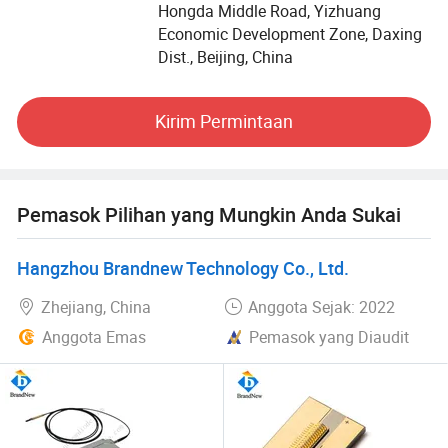
Hongda Middle Road, Yizhuang
sesuai dan berkualitas bagi setiap pelanggan; untuk
Economic Development Zone, Daxing
membuat setiap pelanggan puas dengan produk kami.
Dist., Beijing, China
Target kami: Untuk membuat hidup yang lebih baik bagi
setiap orang yang meraih keindahan. Filosofi dari kami:
Kirim Permintaan
Dalam mengembangkan perusahaan, kami akan terus-
menerus menjaga semangat "United, Faktualistik,
Asdukous and Cacheavoring" dan gagasan
"memperlakukan orang sebagai basis dan menjadi
Pemasok Pilihan yang Mungkin Anda Sukai
kredibel dan inovatif" dan melayani nasabah dengan lebih
cepat dan lebih baik. Slogan Kami: Promosi Jarak Jauh,
Hangzhou Brandnew Technology Co., Ltd.
tidak jauh.
Zhejiang, China
Anggota Sejak: 2022
Anggota Emas
Pemasok yang Diaudit