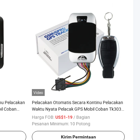
Video
nu Pelacakan
Pelacakan Otomatis Secara Kontinu Pelacakan
il Coban
Waktu Nyata Pelacak GPS Mobil Coban Tk303G
Pabrikan Asli
Harga FOB:
/ Bagian
US$1-19
Pesanan Minimum:
10 Potong
Kirim Permintaan