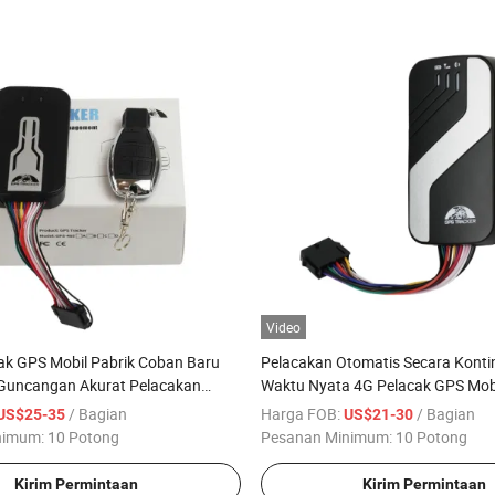
Video
ak GPS Mobil Pabrik Coban Baru
Pelacakan Otomatis Secara Konti
 Guncangan Akurat Pelacakan
Waktu Nyata 4G Pelacak GPS Mob
u Nyata Perangkat Pelacak GPS
Tk403A Pabrikan Asli
/ Bagian
Harga FOB:
/ Bagian
US$25-35
US$21-30
r Mobil
nimum:
10 Potong
Pesanan Minimum:
10 Potong
Kirim Permintaan
Kirim Permintaan