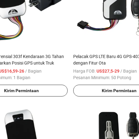
rensial 303f Kendaraan 3G Tahan
Pelacak GPS LTE Baru 4G GPS-4
arkan Posisi GPS untuk Truk
dengan Fitur Ota
/ Bagian
Harga FOB:
/ Bagian
US$16,59-26
US$27,5-29
nimum:
1 Bagian
Pesanan Minimum:
50 Potong
Kirim Permintaan
Kirim Permintaan