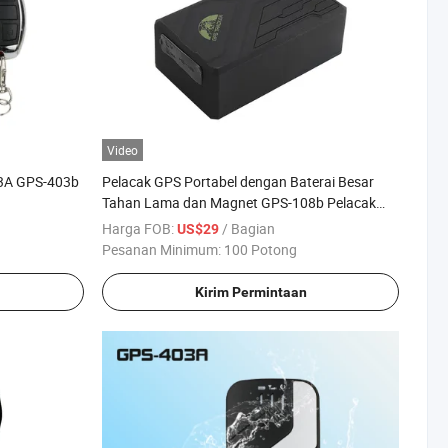
Video
03A GPS-403b
Pelacak GPS Portabel dengan Baterai Besar
Tahan Lama dan Magnet GPS-108b Pelacak
GPS Mobil Mendukung Penghentian Mesin
Harga FOB:
/ Bagian
US$29
Perangkat Pelacak Lokasi
Pesanan Minimum:
100 Potong
Kirim Permintaan