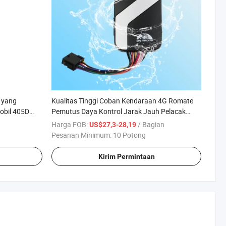
 yang
Kualitas Tinggi Coban Kendaraan 4G Romate
obil 405D
Pemutus Daya Kontrol Jarak Jauh Pelacak
 GPS
untuk Truk
Harga FOB:
/ Bagian
US$27,3-28,19
Pesanan Minimum:
10 Potong
Kirim Permintaan