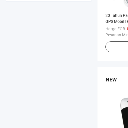
20 Tahun Pa
GPS Mobil T
Alarm Pintu
Harga FOB:
Pesanan Mi
NEW