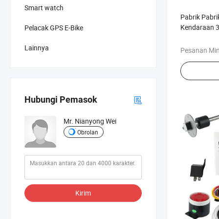
Smart watch
Pabrik Pabr
Kendaraan 3
Pelacak GPS E-Bike
Pelacakan G
Lainnya
Pesanan Mi
Hubungi Pemasok
Mr. Nianyong Wei
Obrolan
Kirim