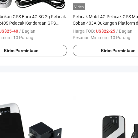
Video
brikan GPS Baru 4G 3G 2g Pelacak
Pelacak Mobil 4G Pelacak GPS Mo
k405 Pelacak Kendaraan GPS
Coban 403A Dukungan Platform da
 Mobil Mendukung Kamera
Gratis Perangkat Pelacakan GPS
/ Bagian
Harga FOB:
/ Bagian
US$25-40
US$22-25
4G GPS untuk Mobil
nimum:
10 Potong
Pesanan Minimum:
10 Potong
Kirim Permintaan
Kirim Permintaan