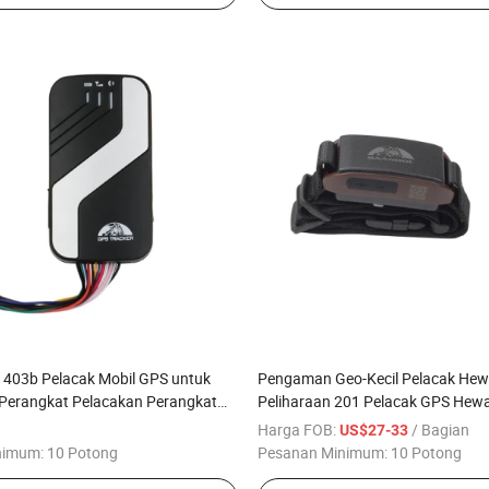
 403b Pelacak Mobil GPS untuk
Pengaman Geo-Kecil Pelacak He
Perangkat Pelacakan Perangkat
Peliharaan 201 Pelacak GPS Hewa
 Air IP67 Perangkat Pelacak GPS
untuk Manajemen Pelacakan Wak
Harga FOB:
/ Bagian
US$27-33
dengan Aplikasi/Platform Pelacak
nimum:
10 Potong
Pesanan Minimum:
10 Potong