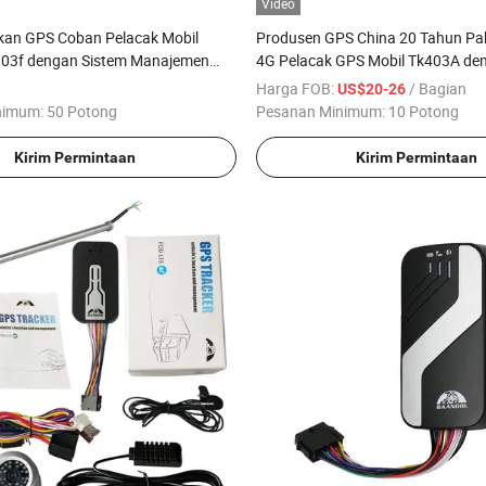
Video
ikan GPS Coban Pelacak Mobil
Produsen GPS China 20 Tahun Pa
03f dengan Sistem Manajemen
4G Pelacak GPS Mobil Tk403A de
PS Jarak Jauh Pelacak GPS Mobil
Pintu Akses untuk Perangkat Pel
Harga FOB:
/ Bagian
US$20-26
Kendaraan Pelacak GPS Mobil
nimum:
50 Potong
Pesanan Minimum:
10 Potong
Kirim Permintaan
Kirim Permintaan