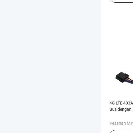
4G LTE 403A
Bus dengan 
Lunak Tahan
Mobil
Pesanan Mi