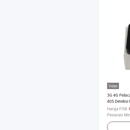
Video
3G 4G Pelac
405 Deteksi
Online Wakt
Harga FOB:
untuk Lokato
Pesanan Mi