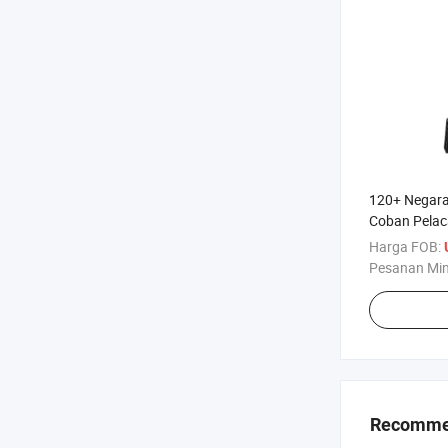
120+ Negara
Coban Pelac
Pintu Terbu
Harga FOB:
Pesanan Mi
Recommen