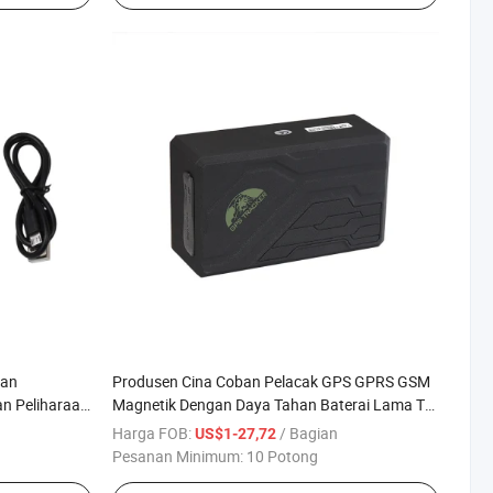
wan
Produsen Cina Coban Pelacak GPS GPRS GSM
n Peliharaan
Magnetik Dengan Daya Tahan Baterai Lama Tk
tu Nyata
108
Harga FOB:
/ Bagian
US$1-27,72
an Gratis
Pesanan Minimum:
10 Potong