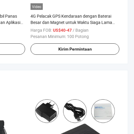
Video
bil Panas
4G Pelacak GPS Kendaraan dengan Baterai
n Aplikasi
Besar dan Magnet untuk Waktu Siaga Lama
 Waktu Nyata
408A Perangkat Pelacak dengan Tampilan
Harga FOB:
/ Bagian
US$40-47
Lokasi Online dan Aplikasi Gratis GPS untuk
Pesanan Minimum:
100 Potong
Mobil
Kirim Permintaan