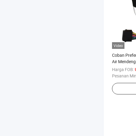
Video
Coban Prefe
Air Mendeng
Harga FOB:
Pesanan Mi