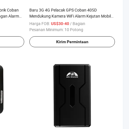
brik Coban
Baru 3G 4G Pelacak GPS Coban 405D
ngan Alarm
Mendukung Kamera WiFi Alarm Kejutan Mobil
acakan
Pelacak GPS Perangkat Pelacakan Waktu
Harga FOB:
/ Bagian
US$30-40
Nyata 4G GPS untuk Mobil
Pesanan Minimum:
10 Potong
Kirim Permintaan