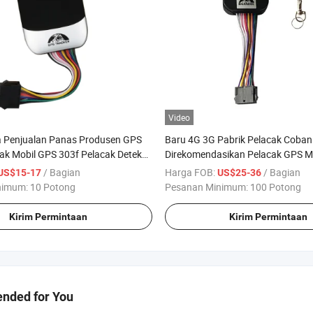
Video
 Penjualan Panas Produsen GPS
Baru 4G 3G Pabrik Pelacak Coban
ak Mobil GPS 303f Pelacak Deteksi
Direkomendasikan Pelacak GPS M
ka Alarm Mobil GPS
Mendukung Kamera WiFi Pelacak
/ Bagian
Harga FOB:
/ Bagian
US$15-17
US$25-36
Kendaraan Perangkat Pelacakan
nimum:
10 Potong
Pesanan Minimum:
100 Potong
Kirim Permintaan
Kirim Permintaan
ded for You