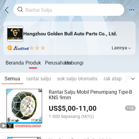
Hangzhou Golden Bull Auto Parts Co., Ltd.
Lainnya
Beranda
Produk
Perusahaan
Hubungi
Semua
rantai salju
sok salju otomatis
rak atap
rak 
Rantai Salju Mobil Penumpang Tipe-B
KNS 9mm
US$
5,00
-
11,00
FOB
1.000 Sepasang
(MOQ)