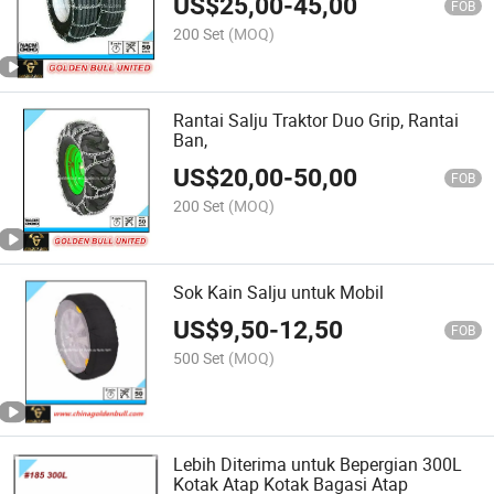
US$
25,00
-
45,00
FOB
200 Set
(MOQ)
Rantai Salju Traktor Duo Grip, Rantai
Ban,
US$
20,00
-
50,00
FOB
200 Set
(MOQ)
Sok Kain Salju untuk Mobil
US$
9,50
-
12,50
FOB
500 Set
(MOQ)
Lebih Diterima untuk Bepergian 300L
Kotak Atap Kotak Bagasi Atap