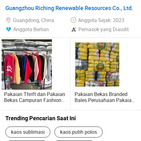
Guangzhou Riching Renewable Resources Co., Ltd.
Guangdong, China
Anggota Sejak: 2023
Anggota Berlian
Pemasok yang Diaudit
Pakaian Thrift dan Pakaian
Pakaian Bekas Branded
Bekas Campuran Fashion
Bales Perusahaan Pakaian
Vintage
Korea di Karachi Canam
Bale Pakaian Bekas Bola
Trending Pencarian Saat Ini
kaos sublimasi
kaos putih polos