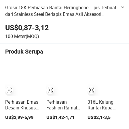
Grosir 18K Perhiasan Rantai Herringbone Tipis Terbuat
dari Stainless Steel Berlapis Emas Asli Aksesori
Perhiasan Fashion Gelang Anting Kalung
US$0,87-3,12
100
Meter(MOQ)
Produk Serupa
Perhiasan Emas
Perhiasan
316L Kalung
Desain Khusus
Fashion Ramalan
Rantai Kuba
Produsen Perak
Bintang Pesona
Stainless Steel
US$2,99-5,99
US$1,42-1,71
US$2,1-3,5
Sterling OEM
12 Kalung Liong
Perhiasan
ODM Batu
Zodiak
Berlapis Emas