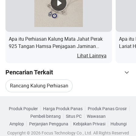
Warna
Perak/emas baja/emas/emas mawar/hitam dll.
Gender
Wanita, pria
Pelat
Penopang PELAT emas 14K/18K
Listrik
Apa itu Perhiasan Kalung Mata Jahat Perak
Apa itu
100 meter untuk setiap tipe,
mendukung warna
925 Tangan Hamsa Penjagaan Jaminan
Lariat 
MOQ
campuran
Hadiah
Ringan 
Lihat Lainnya
Conto
Sekitar 10 jenis
Sampel gratis
untuk stok yang
Pencarian Terkait
h
tersedia, hanya biaya pengiriman
mendukung add ring, clasp, komponen kecil lainnya
Rancang Kalung Perhiasan
Clasp
dengan biaya ekstra.
Kategori Terkait
Perhiasan Kalung Aksesori
Apply
Perhiasan, kacamata, desain Tonton / karya sendiri /
Produk Populer
Harga Produk Panas
Produk Panas Grosir
Telusuri menurut Kategori
to
tas / Hadiah / Promosi / dekorasi dsb.
Pembeli bintang
Situs PC
Wawasan
Aksesori Mode Kalung Perhiasan
Bisnis
Grosir perhiasan, distributor, pembuat perhiasan,
Amplop
Perjanjian Pengguna
Kebijakan Privasi
Hubungi
yang
perusahaan pakaian pakaian fashion, pembuat
Copyright © 2026 Focus Technology Co., Ltd. All Rights Reserved
Aksesori Mode Kalung Perhiasan