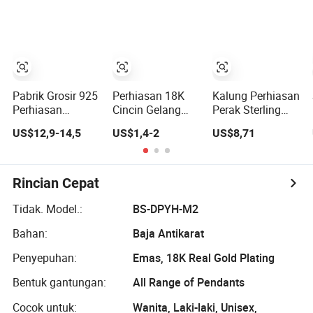
Permata CZ
Berlapis Perak
Pesona
Pernikahan
Moissanite
Liontin Kalung
14K 18K 925
Pabrik Grosir 925
Perhiasan 18K
Kalung Perhiasan
Perhiasan
Cincin Gelang
Perak Sterling
Fashion Perak
Pesona Imitasi
Geometris Agate
US$12,9-14,5
US$1,4-2
US$8,71
Sterling Kalung
Berlapis Emas
Kristal Topaz
Elegan untuk
dengan Anting,
Moonstone
Gadis
Gantungan, Set
Amethyst Batu
Kalung Perhiasan
Permata Opal
Rincian Cepat
untuk Wanita
Spinel 925
Tidak. Model.:
BS-DPYH-M2
Bahan:
Baja Antikarat
Penyepuhan:
Emas, 18K Real Gold Plating
Bentuk gantungan:
All Range of Pendants
Cocok untuk:
Wanita, Laki-laki, Unisex,