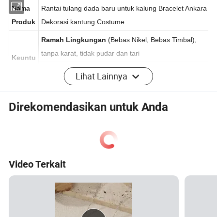
Nama
Rantai tulang dada baru untuk kalung Bracelet Ankara
Produk
Dekorasi kantung Costume
Ramah Lingkungan
(Bebas Nikel, Bebas Timbal),
tanpa karat, tidak pudar dan tari
Keuntu
Lihat Lainnya
ngan
Lebih dari
seribu
jenis rantai untuk opsi
Pabrik dengan
pengalaman lebih dari 15 tahun penuh
Direkomendasikan untuk Anda
Materia
Baja anti karat 316L
, baja grade bedah, tidak alergi
l
Diame
1,0mm, dll.
Video Terkait
ter
Panjan
Memotong meter sesuai kebutuhan pelanggan
g