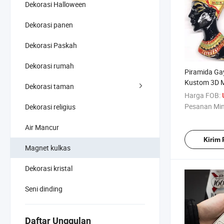
Dekorasi Halloween
Dekorasi panen
Dekorasi Paskah
Dekorasi rumah
Piramida Ga
Kustom 3D M
Dekorasi taman
Resin
Harga FOB:
Pesanan Mi
Dekorasi religius
Air Mancur
Kirim
Magnet kulkas
Dekorasi kristal
Seni dinding
Daftar Unggulan