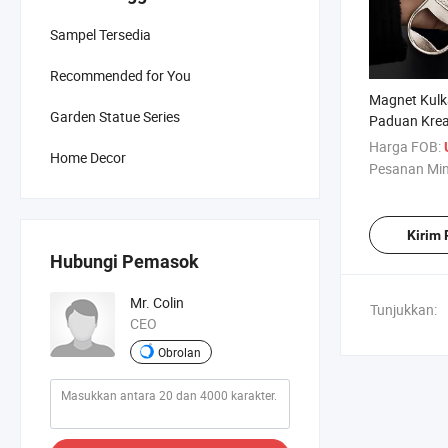
Sampel Tersedia
Recommended for You
Magnet Kulk
Garden Statue Series
Paduan Krea
Pembuka Bot
Harga FOB:
Home Decor
Dijual
Pesanan Mi
Kirim
Hubungi Pemasok
Mr. Colin
Tunjukkan:
CEO
Obrolan