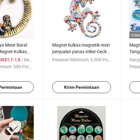
Vide
ya Mesir Barat
Magnet kulkas magnetik resin
Magn
agnet Kulkas
penjualan panas stiker Gecko
Tang
magnet kulkas Dekorasi
Bulga
/ Bagian
Pesanan Minimum:
5.000 Potong
Harg
US$1,1-1,5
rumah
nimum:
500 Potong
Pesa
 Permintaan
Kirim Permintaan