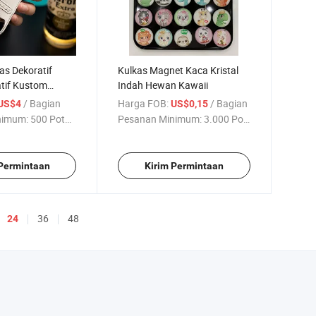
as Dekoratif
Kulkas Magnet Kaca Kristal
tif Kustom
Indah Hewan Kawaii
ol Multifungsi
/ Bagian
Harga FOB:
/ Bagian
US$4
US$0,15
nimum:
500 Potong
Pesanan Minimum:
3.000 Potong
 Permintaan
Kirim Permintaan
36
48
24