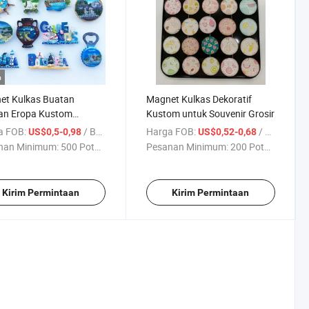
o
et Kulkas Buatan
Magnet Kulkas Dekoratif
an Eropa Kustom
Kustom untuk Souvenir Grosir
ria Tempat Wisata 3D
a FOB:
/ Bagian
Harga FOB:
/ Bagian
US$0,5-0,98
US$0,52-0,68
nan Minimum:
500 Potong
Pesanan Minimum:
200 Potong
Kirim Permintaan
Kirim Permintaan