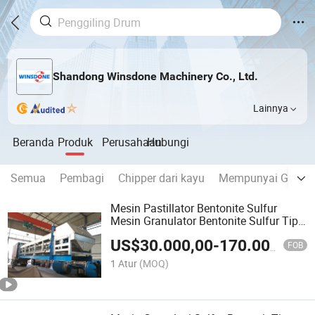
Shandong Winsdone Machinery Co., Ltd.
Lainnya
Beranda
Produk
Perusahaan
Hubungi
Semua
Pembagi
Chipper dari kayu
Mempunyai Grulator
Mesin Pastillator Bentonite Sulfur
Mesin Granulator Bentonite Sulfur Tipe
Sabuk Stainless Steel Mesin Pastilasi
US$
30.000,00
-
170.000,00
Bentonite Sulfur Pastilasi Bentonite
FOB
Sulfur
1 Atur
(MOQ)