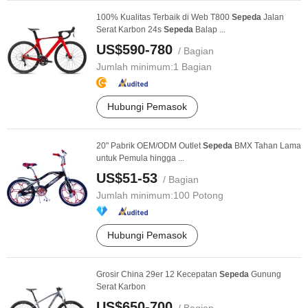
100% Kualitas Terbaik di Web T800
Sepeda
Jalan
Serat Karbon 24s
Sepeda
Balap ...
US$590-780
/ Bagian
Jumlah minimum:
1 Bagian
Hubungi Pemasok
20" Pabrik OEM/ODM Outlet
Sepeda
BMX Tahan Lama
untuk Pemula hingga ...
US$51-53
/ Bagian
Jumlah minimum:
100 Potong
Hubungi Pemasok
Grosir China 29er 12 Kecepatan
Sepeda
Gunung
Serat Karbon
US$650-700