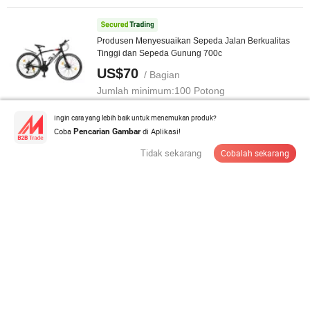
Produsen Menyesuaikan Sepeda Jalan Berkualitas
Tinggi dan Sepeda Gunung 700c
US$70
/ Bagian
Jumlah minimum:
100 Potong
Ingin cara yang lebih baik untuk menemukan produk?
Hubungi Pemasok
Coba
di Aplikasi!
Pencarian Gambar
Tidak sekarang
Cobalah sekarang
24-Speed Sepeda Jalan Serat Karbon Penuh Cyclone
Electric
US$532
/ Bagian
Jumlah minimum:
1 Bagian
Hubungi Pemasok