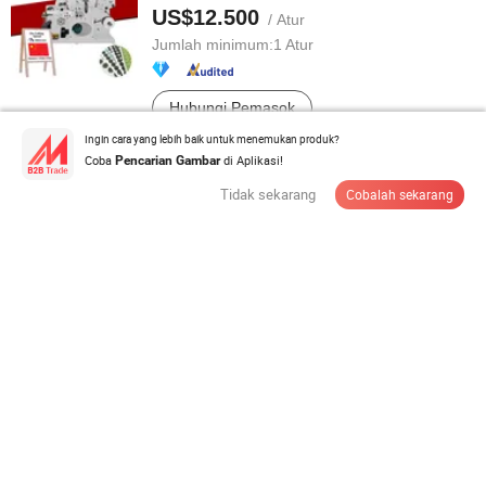
US$12.500
/ Atur
Jumlah minimum:
1 Atur
Hubungi Pemasok
Ingin cara yang lebih baik untuk menemukan produk?
Coba
di Aplikasi!
Pencarian Gambar
Tidak sekarang
Cobalah sekarang
Mesin Pemotong Otomatis untuk Gulungan dan
Lembaran Busa Siliconeeva PP PVC Pi ...
US$7.021-11.234
/ Bagian
Jumlah minimum:
1 Bagian
Hubungi Pemasok
Lampu UV LED Sistem Pengeringan UV Terlaris
365nm/395/385nm 12W
US$306-3.142
/ Bagian
Jumlah minimum:
1 Bagian