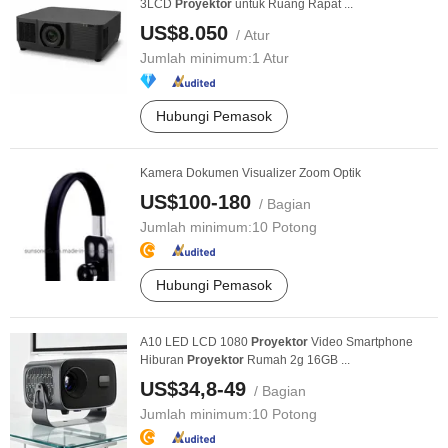
3LCD
Proyektor
untuk Ruang Rapat ...
US$8.050
/ Atur
Jumlah minimum:
1 Atur
Hubungi Pemasok
Kamera Dokumen Visualizer Zoom Optik
US$100-180
/ Bagian
Jumlah minimum:
10 Potong
Hubungi Pemasok
A10 LED LCD 1080
Proyektor
Video Smartphone
Hiburan
Proyektor
Rumah 2g 16GB ...
US$34,8-49
/ Bagian
Jumlah minimum:
10 Potong