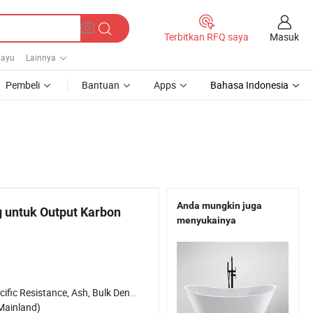
Masuk
Terbitkan RFQ saya
Kayu
Lainnya
Pembeli
Bantuan
Apps
Bahasa Indonesia
Anda mungkin juga
 untuk Output Karbon
menyukainya
ific Resistance, Ash, Bulk Density,
Mainland)