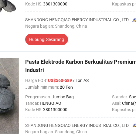
Kode HS:
3801300000
Kapasitas p
SHANDONG HENGQIAO ENERGY INDUSTRIAL CO., LTD
Negara bagian: Shandong, China
Hubungi Sekarang
Pasta Elektrode Karbon Berkualitas Premiu
Industri
Harga FOB
:
/ Ton AS
US$560-589
Jumlah minimum:
20 Ton
Pengemasan:
Jumbo Bag
Standar:
Spec
Tandai:
HENGQIAO
Asal:
China(
Kode HS:
3801300000
Kapasitas p
SHANDONG HENGQIAO ENERGY INDUSTRIAL CO., LTD
Negara bagian: Shandong, China