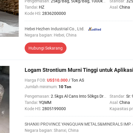
Pengemasan:
25kg/Bag, 50kg/Bag, 1000kg/Bag
Standar:
32
Tandai:
HZ
Asal:
China
Kode HS:
2836200000
Hebei Hezhen Industrial Co., Ltd.
Negara bagian: Hebei, China
Hubungi Sekarang
Logam Strontium Murni Tinggi untuk Aplikasi 
Harga FOB
:
/ Ton AS
US$10.000
Jumlah minimum:
10 Ton
Pengemasan:
2.5kgs Al Cans Into 50kgs Drums on Pallets
Standar:
Sr:
Tandai:
YQMM
Asal:
China
Kode HS:
2805199000
Kapasitas p
SHANXI PROVINCE YANGQUAN METALS&MINERALS IMP. &E
Negara bagian: Shanxi, China