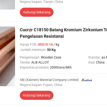
Negara bagian: Tianjin, China
Hubungi Sekarang
Cucrzr C18150 Batang Kromium Zirkonium T
Pengelasan Resistansi
Harga FOB
:
/ kg
US$10-16
Jumlah minimum:
50 Kg
Pengemasan:
Wooden Case
Standar:
as 
Tandai:
ALB-ALLOY
Asal:
China
Kapasitas produksi:
2000tons/Mth
Alb (Xiamen) Material Company Limited
Negara bagian: Fujian, China
Hubungi Sekarang