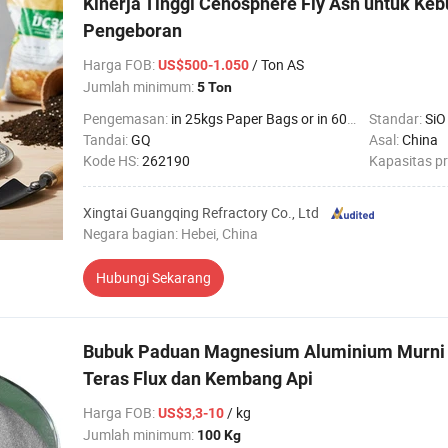
Kinerja Tinggi Cenosphere Fly Ash untuk Ke
Pengeboran
Harga FOB
:
/ Ton AS
US$500-1.050
Jumlah minimum:
5 Ton
Pengemasan:
in 25kgs Paper Bags or in 600kgs Super Bags Suppor
Standar:
SiO
Tandai:
GQ
Asal:
China
Kode HS:
262190
Kapasitas p
Xingtai Guangqing Refractory Co., Ltd
Negara bagian: Hebei, China
Hubungi Sekarang
Bubuk Paduan Magnesium Aluminium Murni 
Teras Flux dan Kembang Api
Harga FOB
:
/ kg
US$3,3-10
Jumlah minimum:
100 Kg