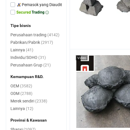
Pemasok yang Diaudit
Tipe bisnis
Perusahaan trading
(4142)
Pabrikan/Pabrik
(2917)
Lainnya
(41)
Individu/SOHO
(31)
Video
Perusahaan Grup
(21)
Kemampuan R&D.
OEM
(3582)
ODM
(2788)
Merek sendiri
(2338)
Lainnya
(12)
Provinsi & Kawasan
Shanxi
(1097)