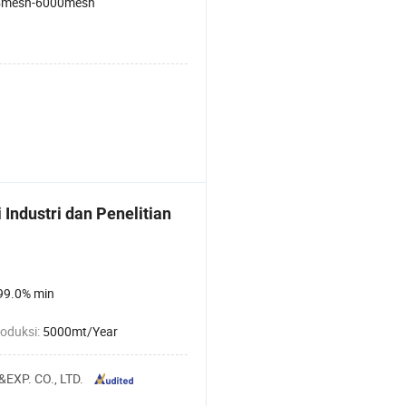
5mesh-6000mesh
Industri dan Penelitian
 99.0% min
roduksi:
5000mt/Year
XP. CO., LTD.