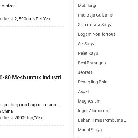
Metalurgi
tomized
Pita Baja Galvanis
roduksi:
2, 500tons Per Year
Sistem Tata Surya
Logam Non-ferrous
Sel Surya
Pelet Kayu
Besi Batangan
Jepret 8
0-80 Mesh untuk Industri
Penggiling Bola
Aspal
Magnesium
 per bag (ton bag) or custom steel drums.
Ingot Aluminium
n China
roduksi:
20000ton/Year
Bahan Kimia Pembuatan Kertas
Modul Surya