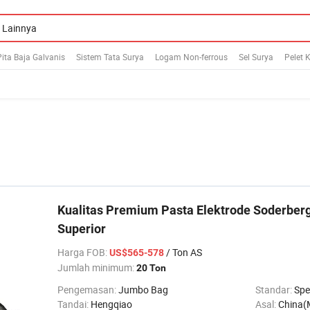
Pita Baja Galvanis
Sistem Tata Surya
Logam Non-ferrous
Sel Surya
Pelet 
Kualitas Premium Pasta Elektrode Soderberg
Superior
Harga FOB
:
/ Ton AS
US$565-578
Jumlah minimum:
20 Ton
Pengemasan:
Jumbo Bag
Standar:
Spec
Tandai:
Hengqiao
Asal:
China(