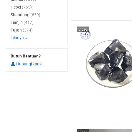
Hebei
(765)
Shandong
(639)
Tianjin
(417)
Video
Fujian
(374)
lainnya
Butuh Bantuan?
Hubungi kami.
Video