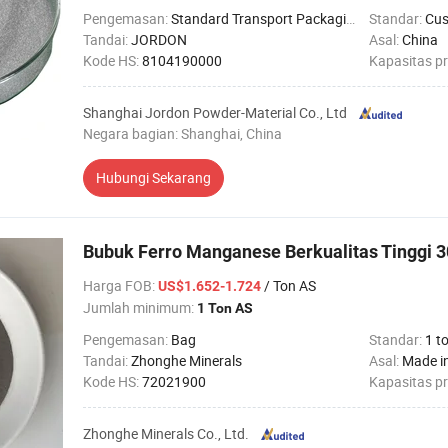
Pengemasan:
Standard Transport Packaging
Standar:
Cus
Tandai:
JORDON
Asal:
China
Kode HS:
8104190000
Kapasitas p
Shanghai Jordon Powder-Material Co., Ltd
Negara bagian: Shanghai, China
Hubungi Sekarang
Bubuk Ferro Manganese Berkualitas Tinggi 3
Harga FOB
:
/ Ton AS
US$1.652-1.724
Jumlah minimum:
1 Ton AS
Pengemasan:
Bag
Standar:
1 ton
Tandai:
Zhonghe Minerals
Asal:
Made i
Kode HS:
72021900
Kapasitas p
Zhonghe Minerals Co., Ltd.