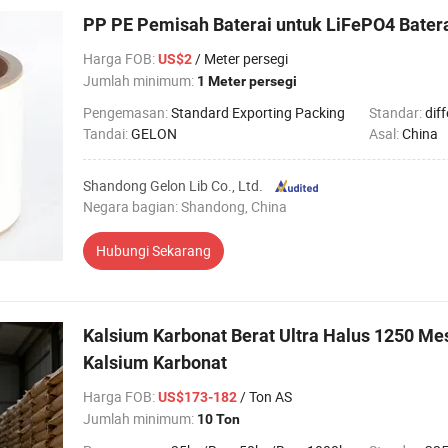
PP PE Pemisah Baterai untuk LiFePO4 Bater
Harga FOB
:
/ Meter persegi
US$2
Jumlah minimum:
1 Meter persegi
Pengemasan:
Standard Exporting Packing
Standar:
diff
Tandai:
GELON
Asal:
China
Shandong Gelon Lib Co., Ltd.
Negara bagian: Shandong, China
Hubungi Sekarang
Kalsium Karbonat Berat Ultra Halus 1250 M
Kalsium Karbonat
Harga FOB
:
/ Ton AS
US$173-182
Jumlah minimum:
10 Ton