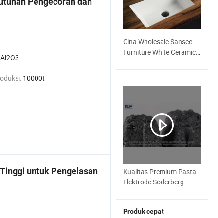
butuhan Pengecoran dan
Cina Wholesale Sansee
Furniture White Ceramic
 Al2O3
Segiempat 20 5/8"
Wastafel! Kamar mandi di
roduksi:
10000t
bawah dudukan
Tinggi untuk Pengelasan
Kualitas Premium Pasta
Elektrode Soderberg
untuk Output Karbon
Superior
Produk cepat