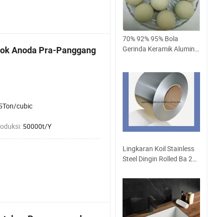
70% 92% 95% Bola
Gerinda Keramik Alumina
Blok Anoda Pra-Panggang
Bola Keramik untuk
Penggilingan Bola
5Ton/cubic
roduksi:
50000t/Y
Lingkaran Koil Stainless
Steel Dingin Rolled Ba 201
410 430 304 444 316L
321