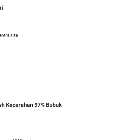
ai
erent size
esh Kecerahan 97% Bubuk