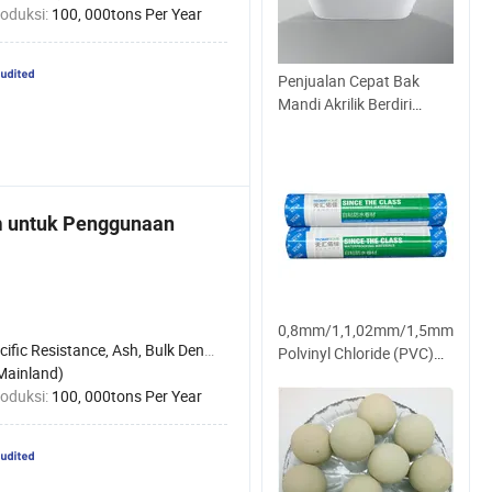
roduksi:
100, 000tons Per Year
Penjualan Cepat Bak
Mandi Akrilik Berdiri
Sendiri dengan Pita
Sempit Muatan Grosir
m untuk Penggunaan
0,8mm/1,1,02mm/1,5mm/1,8
ific Resistance, Ash, Bulk Density,
Polvinyl Chloride (PVC)
Mainland)
Membran plastik Kedap
roduksi:
100, 000tons Per Year
selaput kualitas Tinggi
Bahan Pembungkus
Konstruksi