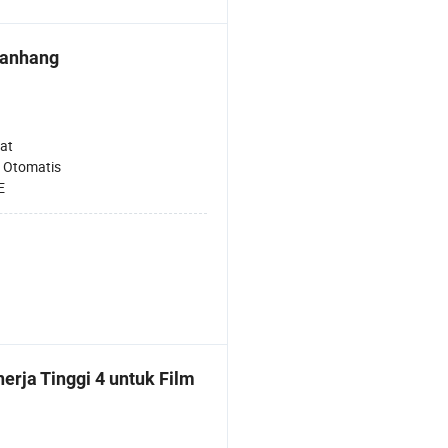
Lanhang
at
:
Otomatis
E
erja Tinggi 4 untuk Film