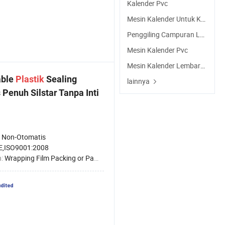
Kalender Pvc
Mesin Kalender Untuk Karet
Penggiling Campuran Laboratorium
Mesin Kalender Pvc
Mesin Kalender Lembaran Pvc
able
Plastik
Sealing
lainnya
Penuh Silstar Tanpa Inti
:
Non-Otomatis
E,ISO9001:2008
n:
Wrapping Film Packing or Packed in Wooden Case