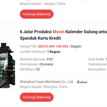
Negara bagian: Jiangsu, China
Hubungi Sekarang
6 Jalur Produksi
Mesin
Kalender Gulung untu
Spanduk Kartu Kredit
Harga FOB
:
/ Bagian
US$10.000-100.000
Jumlah minimum:
1 Bagian
Material diproses:
PVC
Arah Roller:
Otomatisasi:
Otomatis
Terkomputer
Sertifikasi:
CE
Disesuaikan
Shanghai Fusais Machinery Co., Ltd.
Negara bagian: Shanghai, China
Hubungi Sekarang