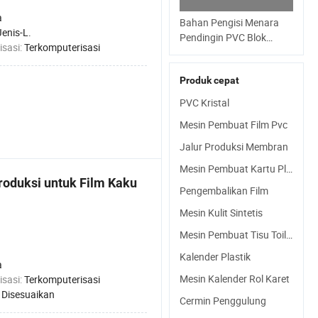
a
Bahan Pengisi Menara
Jenis-L.
Pendingin PVC Blok
isasi:
Terkomputerisasi
Pengisi Pendingin
Material Permukaan
Produk cepat
Bergelombang Mesin
Kalender PVC
PVC Kristal
Pembentukan Termal
Mesin Pembuat Film Pvc
Pertukaran Panas
Pengisi Menara
Jalur Produksi Membran
Pendingin PVC
Mesin Pembuat Kartu Plastik
roduksi untuk Film Kaku
Pengembalikan Film
Mesin Kulit Sintetis
Mesin Pembuat Tisu Toilet
Kalender Plastik
a
Mesin Kalender Rol Karet
isasi:
Terkomputerisasi
:
Disesuaikan
Cermin Penggulung