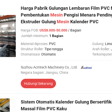
Harga Pabrik Gulungan Lembaran Film PV
Pembentukan
Mesin
Pengisi Menara Pendin
Ekstruder Gulung
Mesin
Kalender PVC
Harga FOB
:
/ Bagian
US$8.000-50.000
Jumlah minimum:
1 Bagian
Material diproses:
PVC
Gulung:
Lim
Struktur Roller:
Tipe rongga
Arah Roller:
Otomatisasi:
Otomatis
Terkomputer
Suzhou Acmtech Machinery Co., Ltd.
Negara bagian: Jiangsu, China
Hubungi Sekarang
Sistem Otomatis Kalender Gulung Bersertifik
Massal Film PVC Kaku