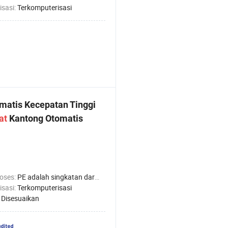
isasi:
Terkomputerisasi
matis Kecepatan Tinggi
at
Kantong Otomatis
roses:
PE adalah singkatan dari Pendidikan Dasar.
isasi:
Terkomputerisasi
:
Disesuaikan