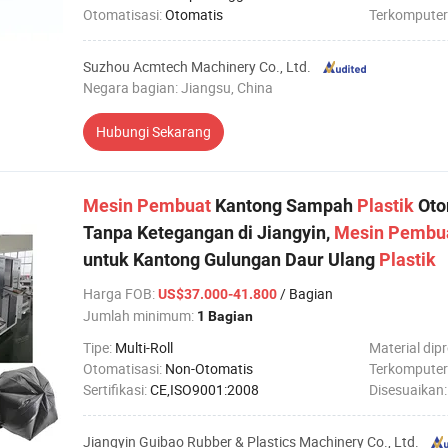
Otomatisasi:
Otomatis
Terkomputer
Suzhou Acmtech Machinery Co., Ltd.
Negara bagian: Jiangsu, China
Hubungi Sekarang
Mesin
Pembuat
Kantong Sampah
Plastik
Oto
Tanpa Ketegangan di Jiangyin,
Mesin
Pembu
untuk Kantong Gulungan Daur Ulang
Plastik
Harga FOB
:
/ Bagian
US$37.000-41.800
Jumlah minimum:
1 Bagian
Tipe:
Multi-Roll
Material dip
Otomatisasi:
Non-Otomatis
Terkomputer
Sertifikasi:
CE,ISO9001:2008
Disesuaikan
Jiangyin Guibao Rubber & Plastics Machinery Co., Ltd.