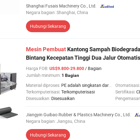
Shanghai Fusais Machinery Co., Ltd.
Negara bagian: Shanghai, China
Hubungi Sekarang
Mesin
Pembuat
Kantong Sampah Biodegrad
Bintang Kecepatan Tinggi Dua Jalur Otomatis 
Harga FOB
:
/ Bagian
US$9.800-29.800
Jumlah minimum:
1 Bagian
Material diproses:
PE adalah singkatan dari Pendidikan Dasar.
Otomatisasi
Terkomputerisasi:
Terkomputerisasi
Sertifikasi:
C
Disesuaikan:
Disesuaikan
Pengemasa
Jiangyin Guibao Rubber & Plastics Machinery Co., Ltd.
Negara bagian: Jiangsu, China
Hubungi Sekarang