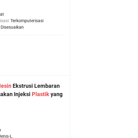
at
isasi:
Terkomputerisasi
:
Disesuaikan
esin
Ekstrusi Lembaran
akan Injeksi
Plastik
yang
a
Jenis-L.