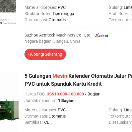
Material diproses:
PVC
Gulung:
Lim
Struktur Roller:
Tipe rongga
Arah Roller:
Otomatisasi:
Otomatis
Terkomputer
Suzhou Acmtech Machinery Co., Ltd.
Negara bagian: Jiangsu, China
Hubungi Sekarang
5 Gulungan
Mesin
Kalender Otomatis Jalur P
PVC untuk Spanduk Kartu Kredit
Harga FOB
:
/ Bagian
US$10.000-100.000
Jumlah minimum:
1 Bagian
Material diproses:
PVC
Gulung:
Lim
Otomatisasi:
Otomatis
Terkomputer
Sertifikasi:
CE
Disesuaikan