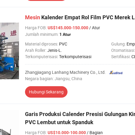
Mesin
Kalender Empat Rol Film PVC Merek 
Harga FOB
:
/ Atur
US$145.000-150.000
Jumlah minimum:
1 Atur
Material diproses:
PVC
Gulung:
Emp
Arah Roller:
Jenis-L.
Otomatisasi
Terkomputerisasi:
Terkomputerisasi
Sertifikasi:
C
Zhangjiagang Lanhang Machinery Co., Ltd.
Negara bagian: Jiangsu, China
Hubungi Sekarang
Garis Produksi Calender Presisi Gulungan Kin
PVC Lembut untuk Spanduk
Harga FOB
:
/ Bagian
US$10.000-100.000