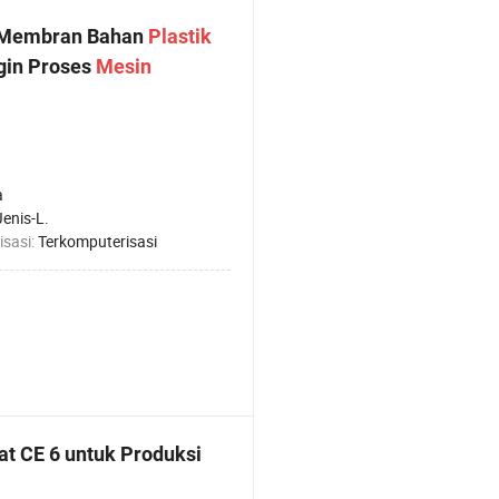
C Membran Bahan
Plastik
gin Proses
Mesin
a
Jenis-L.
isasi:
Terkomputerisasi
at CE 6 untuk Produksi