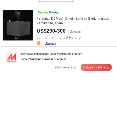
Peralatan DJ Mesin Dingin Berkilau Gantung untuk
Pernikahan, Acara
US$290-300
/ Bagian
Jumlah minimum:
8 Potong
Hubungi Pemasok
Ingin cara yang lebih baik untuk menemukan produk?
Coba
di Aplikasi!
Pencarian Gambar
Tidak sekarang
Cobalah sekarang
Harga Baik Truss Portabel Platform Kaca yang Dapat
Disesuaikan Panggung ...
US$55-85
/ Meter persegi
Jumlah minimum:
10 Meter Persegi
Hubungi Pemasok
Penerima Transmitter Nirkabel Tahan Air DMX512