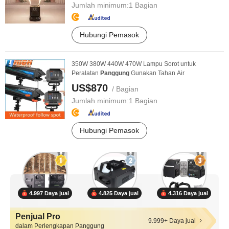
Jumlah minimum:
1 Bagian
Hubungi Pemasok
350W 380W 440W 470W Lampu Sorot untuk
Peralatan
Panggung
Gunakan Tahan Air
US$870
/ Bagian
Jumlah minimum:
1 Bagian
Hubungi Pemasok
4.997 Daya jual
4.825 Daya jual
4.316 Daya jual
Penjual Pro
9.999+ Daya jual
dalam Perlengkapan Panggung