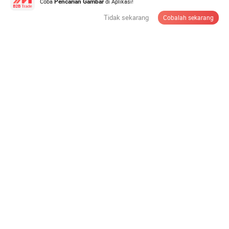
Coba
di Aplikasi!
Pencarian Gambar
Tidak sekarang
Cobalah sekarang
Kertas Toilet Virgin Murah Terlaris 100%
US$0,12-0,18
/ Rol
Jumlah minimum:
30.000 Gulungan
Hubungi Pemasok
Tisu Wajah Kotak Pulp Kayu Virgin Kemasan Tahan
Kelembapan Desain Tarik Bersih
US$0,08-0,25
/ Tas
Jumlah minimum:
50.000 Kantong
Hubungi Pemasok
Popok Gratis untuk Lansia Orang Tua Popok Dewasa