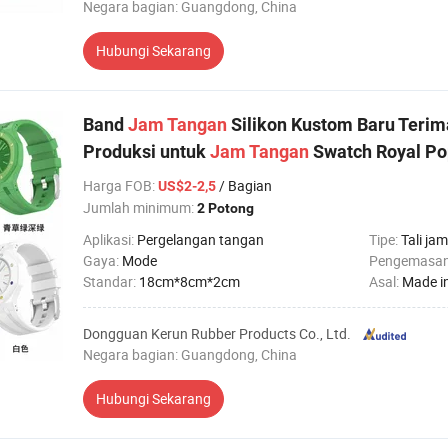
Negara bagian: Guangdong, China
Hubungi Sekarang
Band
Jam
Tangan
Silikon Kustom Baru Teri
Produksi untuk
Jam
Tangan
Swatch Royal Po
Harga FOB
:
/ Bagian
US$2-2,5
Jumlah minimum:
2 Potong
Aplikasi:
Pergelangan tangan
Tipe:
Tali jam
Gaya:
Mode
Pengemasa
Standar:
18cm*8cm*2cm
Asal:
Made i
Dongguan Kerun Rubber Products Co., Ltd.
Negara bagian: Guangdong, China
Hubungi Sekarang