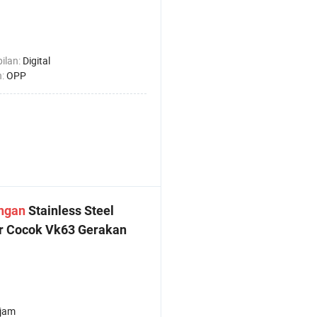
ilan:
Digital
n:
OPP
ngan
Stainless Steel
fir Cocok Vk63 Gerakan
 jam