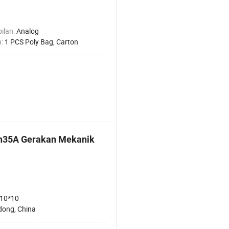
ilan:
Analog
n:
1 PCS Poly Bag, Carton
Nh35A Gerakan Mekanik
10*10
ong, China