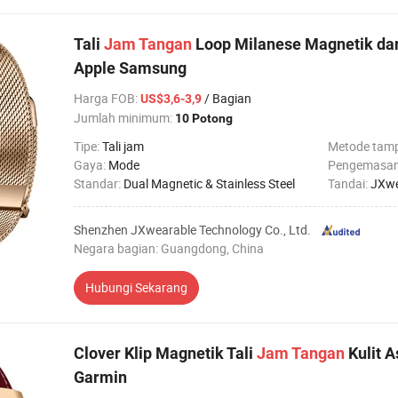
Tali
Jam
Tangan
Loop Milanese Magnetik dari
Apple Samsung
Harga FOB
:
/ Bagian
US$3,6-3,9
Jumlah minimum:
10 Potong
Tipe:
Tali jam
Metode tamp
Gaya:
Mode
Pengemasa
Standar:
Dual Magnetic & Stainless Steel
Tandai:
JXwe
Shenzhen JXwearable Technology Co., Ltd.
Negara bagian: Guangdong, China
Hubungi Sekarang
Clover Klip Magnetik Tali
Jam
Tangan
Kulit A
Garmin