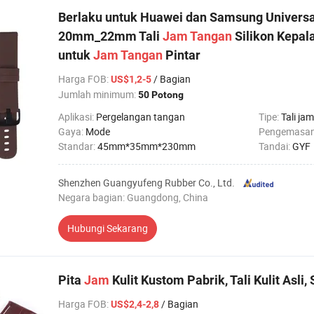
Berlaku untuk Huawei dan Samsung Universa
20mm_22mm Tali
Jam
Tangan
Silikon Kepal
untuk
Jam
Tangan
Pintar
Harga FOB
:
/ Bagian
US$1,2-5
Jumlah minimum:
50 Potong
Aplikasi:
Pergelangan tangan
Tipe:
Tali jam
Gaya:
Mode
Pengemasa
Standar:
45mm*35mm*230mm
Tandai:
GYF
Shenzhen Guangyufeng Rubber Co., Ltd.
Negara bagian: Guangdong, China
Hubungi Sekarang
Pita
Jam
Kulit Kustom Pabrik, Tali Kulit Asli
Harga FOB
:
/ Bagian
US$2,4-2,8