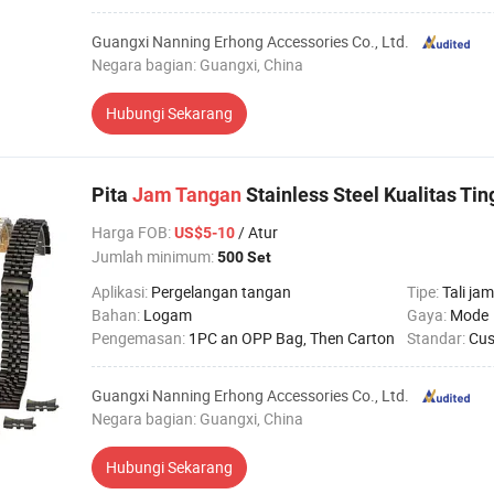
Guangxi Nanning Erhong Accessories Co., Ltd.
Negara bagian: Guangxi, China
Hubungi Sekarang
Pita
Jam
Tangan
Stainless Steel Kualitas Ti
Harga FOB
:
/ Atur
US$5-10
Jumlah minimum:
500 Set
Aplikasi:
Pergelangan tangan
Tipe:
Tali jam
Bahan:
Logam
Gaya:
Mode
Pengemasan:
1PC an OPP Bag, Then Carton
Standar:
Cu
Guangxi Nanning Erhong Accessories Co., Ltd.
Negara bagian: Guangxi, China
Hubungi Sekarang