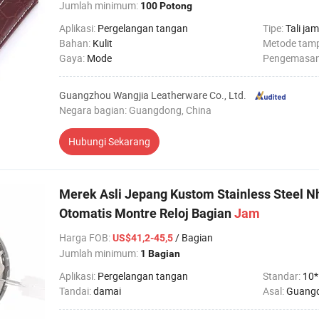
Jumlah minimum:
100 Potong
Aplikasi:
Pergelangan tangan
Tipe:
Tali jam
Bahan:
Kulit
Metode tamp
Gaya:
Mode
Pengemasa
Guangzhou Wangjia Leatherware Co., Ltd.
Negara bagian: Guangdong, China
Hubungi Sekarang
Merek Asli Jepang Kustom Stainless Steel 
Otomatis Montre Reloj Bagian
Jam
Harga FOB
:
/ Bagian
US$41,2-45,5
Jumlah minimum:
1 Bagian
Aplikasi:
Pergelangan tangan
Standar:
10*
Tandai:
damai
Asal:
Guangd