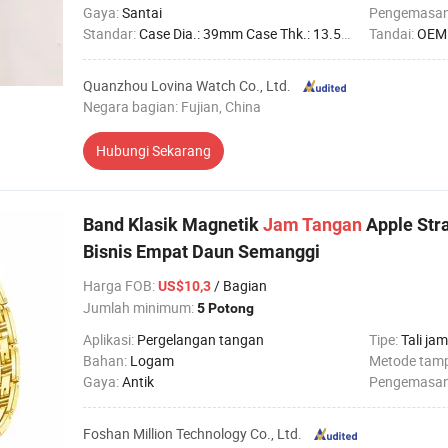
Gaya:
Santai
Pengemasa
Standar:
Case Dia.: 39mm Case Thk.: 13.5mm
Tandai:
OEM
Quanzhou Lovina Watch Co., Ltd.
Negara bagian: Fujian, China
Hubungi Sekarang
Band Klasik Magnetik
Jam
Tangan
Apple Stra
Bisnis Empat Daun Semanggi
Harga FOB
:
/ Bagian
US$10,3
Jumlah minimum:
5 Potong
Aplikasi:
Pergelangan tangan
Tipe:
Tali jam
Bahan:
Logam
Metode tamp
Gaya:
Antik
Pengemasa
Foshan Million Technology Co., Ltd.