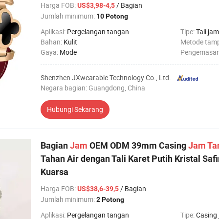
Harga FOB
:
/ Bagian
US$3,98-4,5
Jumlah minimum:
10 Potong
Aplikasi:
Pergelangan tangan
Tipe:
Tali jam
Bahan:
Kulit
Metode tamp
Gaya:
Mode
Pengemasa
Shenzhen JXwearable Technology Co., Ltd.
Negara bagian: Guangdong, China
Hubungi Sekarang
Bagian
Jam
OEM ODM 39mm Casing
Jam
Ta
Tahan Air dengan Tali Karet Putih Kristal Sa
Kuarsa
Harga FOB
:
/ Bagian
US$38,6-39,5
Jumlah minimum:
2 Potong
Aplikasi:
Pergelangan tangan
Tipe:
Casing