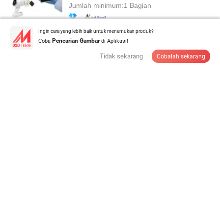
Jumlah minimum:
1 Bagian
Ingin cara yang lebih baik untuk menemukan produk?
Hubungi Pemasok
Coba
di Aplikasi!
Pencarian Gambar
Tidak sekarang
Cobalah sekarang
Mesin Rontgen Gigi Portabel dengan Sensor Digital
Unit Rontgen Gigi Tangan untuk ...
US$699-1.699
/ Bagian
Jumlah minimum:
1 Bagian
Hubungi Pemasok
Shaft Baja Keras untuk Perakitan Alat Poles Gigi
US$0,01-2
/ Bagian
Jumlah minimum:
2.000 Potong
Hubungi Pemasok