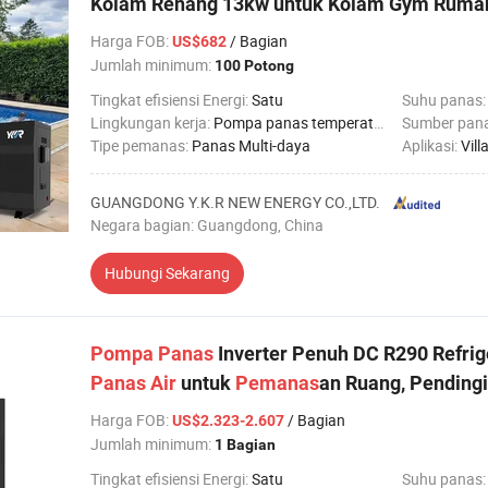
Kolam Renang 13kw untuk Kolam Gym Ruma
Harga FOB
:
/ Bagian
US$682
Jumlah minimum:
100 Potong
Tingkat efisiensi Energi:
Satu
Suhu panas
Lingkungan kerja:
Pompa panas temperatur rendah
Sumber pan
Tipe pemanas:
Panas Multi-daya
Aplikasi:
Villa keluar
GUANGDONG Y.K.R NEW ENERGY CO.,LTD.
Negara bagian: Guangdong, China
Hubungi Sekarang
Pompa
Panas
Inverter Penuh DC R290 Refrig
Panas
Air
untuk
Pemanas
an Ruang, Pending
Harga FOB
:
/ Bagian
US$2.323-2.607
Jumlah minimum:
1 Bagian
Tingkat efisiensi Energi:
Satu
Suhu panas