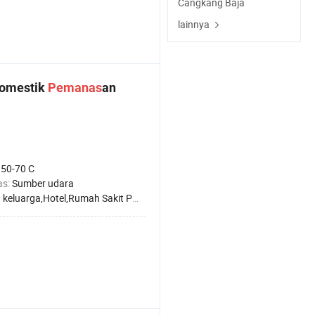
Cangkang Baja
lainnya
Domestik
Pemanas
an
:
50-70 C
as:
Sumber udara
uarga,Hotel,Rumah Sakit Pabrik,Apartemen untuk Pelajar,Salon Kecantikan