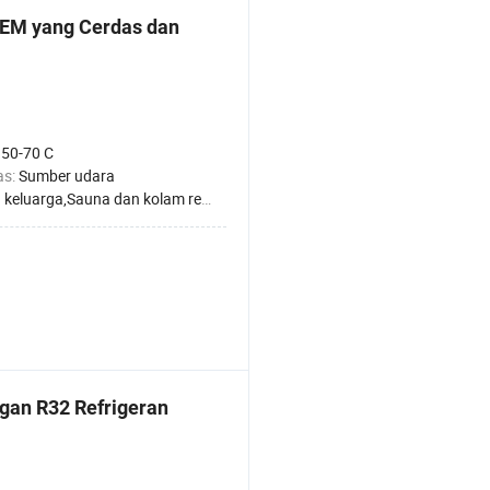
OEM yang Cerdas dan
:
50-70 C
as:
Sumber udara
ga,Sauna dan kolam renang,Hotel,Rumah Sakit Pabrik,Apartemen untuk Pelajar,Salon Kecantikan
gan R32 Refrigeran