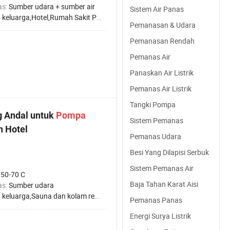
as:
Sumber udara + sumber air
Sistem Air Panas
uarga,Hotel,Rumah Sakit Pabrik,Apartemen untuk Pelajar,Salon Kecantikan
Pemanasan & Udara
Pemanasan Rendah
Pemanas Air
Panaskan Air Listrik
Pemanas Air Listrik
Tangki Pompa
g Andal untuk
Pompa
Sistem Pemanas
n Hotel
Pemanas Udara
Besi Yang Dilapisi Serbuk
Sistem Pemanas Air
:
50-70 C
Baja Tahan Karat Aisi
as:
Sumber udara
ga,Sauna dan kolam renang,Hotel,Rumah Sakit Pabrik,Apartemen untuk Pelajar,Salon Kecantikan
Pemanas Panas
Energi Surya Listrik