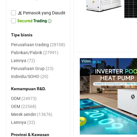
Pemasok yang Diaudit
Tipe bisnis
Perusahaan trading
(28108)
Pabrikan/Pabrik
(27991)
Lainnya
(72)
Video
Perusahaan Grup
(23)
Individu/SOHO
(20)
Kemampuan R&D.
ODM
(24973)
OEM
(22568)
Merek sendiri
(13676)
Lainnya
(32)
Provinsi & Kawasan