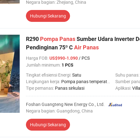
Negara bagian: Zhejiang, China
Hubungi Sekarang
R290
Pompa
Panas
Sumber Udara Inverter 
Pendinginan 75º C
Air
Panas
Harga FOB
:
/ PCS
US$990-1.090
Jumlah minimum:
1 PCS
Tingkat efisiensi Energi:
Satu
Suhu panas
Lingkungan kerja:
Pompa panas temperatur rendah
Sumber pan
Tipe pemanas:
Panas sirkulasi
Aplikasi:
Villa kel
Foshan Guangteng New Energy Co., Ltd.
Negara bagian: Guangdong, China
Hubungi Sekarang