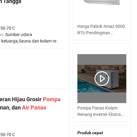
h Tangga
Esdyprodu
Harga Pabrik Amaz 9000
:
50-70 C
BTU Pendinginan
as:
Sumber udara
Pemanasan AC Pintar
ga,Sauna dan kolam renang,Hotel,Rumah Sakit Pabrik,Apartemen untuk Pelajar,Salon Kecantikan
Split Inverter
eran Hijau Grosir
Pompa
inan, dan
Air
Panas
Pompa Panas Kolam
Renang Inverter Ekstra
Tenang R32 untuk Kolam
Residental dan Komersial
Produk cepat
:
50-70 C