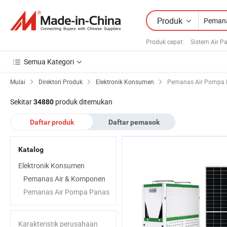
Produk
Produk cepat
:
Sistem Air P
Semua Kategori
Mulai
Direktori Produk
Elektronik Konsumen
Pemanas Air Pompa
Sekitar
produk ditemukan
34880
Daftar produk
Daftar pemasok
Katalog
Elektronik Konsumen
Pemanas Air & Komponen
Pemanas Air Pompa Panas
Karakteristik perusahaan