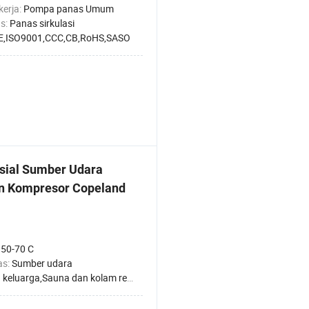
kerja:
Pompa panas Umum
s:
Panas sirkulasi
E,ISO9001,CCC,CB,RoHS,SASO
ial Sumber Udara
n Kompresor Copeland
:
50-70 C
as:
Sumber udara
ga,Sauna dan kolam renang,Hotel,Rumah Sakit Pabrik,Apartemen untuk Pelajar,Salon Kecantikan