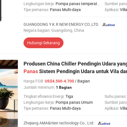
Lingkungan kerja:
Pompa panas temperatur rendah
Sumber pan
Tipe pemanas:
Panas Multi-daya
Aplikasi:
Villa kel
GUANGDONG Y.K.R NEW ENERGY CO.,LTD.
Negara bagian: Guangdong, China
Hubungi Sekarang
Produsen China Chiller Pendingin Udara yan
Panas
Sistem Pendingin Udara untuk Vila da
Harga FOB
:
/ Bagian
US$4.500-4.700
Jumlah minimum:
1 Bagian
Tingkat efisiensi Energi:
Tiga
Suhu panas
Lingkungan kerja:
Pompa panas Umum
Sumber pan
Tipe pemanas:
Panas Multi-daya
Aplikasi:
Villa keluar
Zhejiang AMA&Hien technology Co., Ltd.