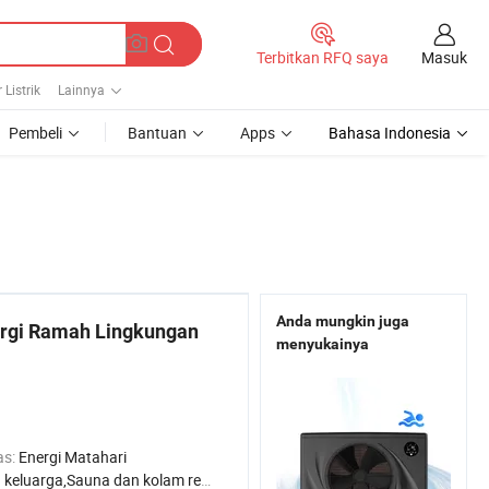
Masuk
Terbitkan RFQ saya
Listrik
Lainnya
Pembeli
Bantuan
Apps
Bahasa Indonesia
Anda mungkin juga
rgi Ramah Lingkungan
menyukainya
as:
Energi Matahari
ga,Sauna dan kolam renang,Hotel,Rumah Sakit Pabrik,Apartemen untuk Pelajar,Salon Kecantikan