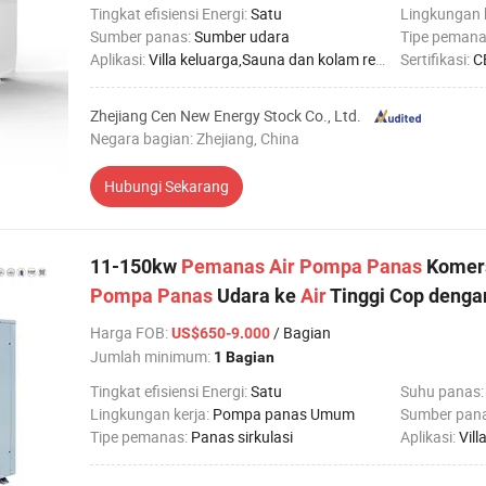
Tingkat efisiensi Energi:
Satu
Lingkungan 
Sumber panas:
Sumber udara
Tipe pemana
Aplikasi:
Villa keluarga,Sauna dan kolam renang,Hotel,Rumah Sakit Pabrik,Apartemen untuk Pelajar,Salon Kecantikan
Sertifikasi:
C
Zhejiang Cen New Energy Stock Co., Ltd.
Negara bagian: Zhejiang, China
Hubungi Sekarang
11-150kw
Pemanas
Air
Pompa
Panas
Komers
Pompa
Panas
Udara ke
Air
Tinggi Cop denga
Harga FOB
:
/ Bagian
US$650-9.000
Jumlah minimum:
1 Bagian
Tingkat efisiensi Energi:
Satu
Suhu panas
Lingkungan kerja:
Pompa panas Umum
Sumber pan
Tipe pemanas:
Panas sirkulasi
Aplikasi:
Villa keluar