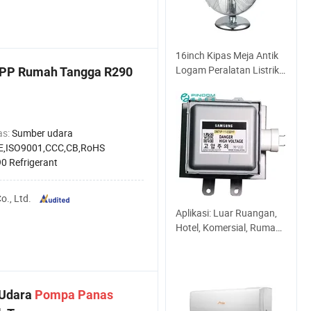
16inch Kipas Meja Antik
Logam Peralatan Listrik
PP Rumah Tangga R290
Rumah Tangga
as:
Sumber udara
E,ISO9001,CCC,CB,RoHS
0 Refrigerant
., Ltd.
Aplikasi: Luar Ruangan,
Hotel, Komersial, Rumah
Tangga Sumber Daya:
Listrik tempat asal:
Guangdong, Cina nama
merek: Pindom nomor
 Udara
Pompa
Panas
model: Om75p-11-