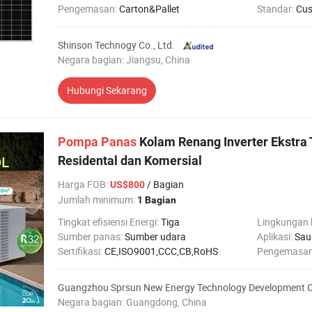
Pengemasan:
Carton&Pallet
Standar:
Cus
Shinson Technogy Co., Ltd.
Negara bagian: Jiangsu, China
Hubungi Sekarang
Pompa
Panas
Kolam Renang Inverter Ekstra
Residental dan Komersial
Harga FOB
:
/ Bagian
US$800
Jumlah minimum:
1 Bagian
Tingkat efisiensi Energi:
Tiga
Lingkungan 
Sumber panas:
Sumber udara
Aplikasi:
Sau
Sertifikasi:
CE,ISO9001,CCC,CB,RoHS
Pengemasa
Guangzhou Sprsun New Energy Technology Development Co
Negara bagian: Guangdong, China