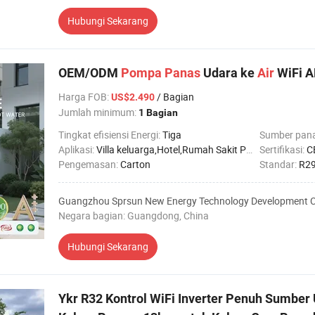
Hubungi Sekarang
OEM/ODM
Pompa
Panas
Udara ke
Air
WiFi A
Harga FOB
:
/ Bagian
US$2.490
Jumlah minimum:
1 Bagian
Tingkat efisiensi Energi:
Tiga
Sumber pan
Aplikasi:
Villa keluarga,Hotel,Rumah Sakit Pabrik,Apartemen untuk Pelajar,Salon Kecantikan
Sertifikasi:
C
Pengemasan:
Carton
Standar:
R29
Guangzhou Sprsun New Energy Technology Development Co
Negara bagian: Guangdong, China
Hubungi Sekarang
Ykr R32 Kontrol WiFi Inverter Penuh Sumber