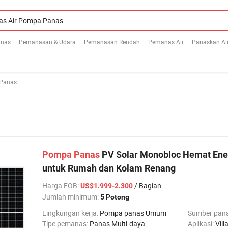
anas
Pemanasan & Udara
Pemanasan Rendah
Pemanas Air
Panaskan Air 
 Panas
Pompa
Panas
PV Solar Monobloc Hemat Ene
untuk Rumah dan Kolam Renang
Harga FOB
:
/ Bagian
US$1.999-2.300
Jumlah minimum:
5 Potong
Lingkungan kerja:
Pompa panas Umum
Sumber pan
Tipe pemanas:
Panas Multi-daya
Aplikasi:
Villa keluar